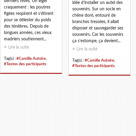
derniers rêves. Un léger
idée d’installer un autel des
craquement : les poutres
souvenirs. Sur un socle en
figées respirent et s’étirent
chêne doré, entouré de
pour se délester du poids
branches tressées, il allait
des ténèbres. Depuis de
disposer et sauvegarder ses
longues années, ces vieux
souvenirs. Car les souvenirs
madriers soutiennent...
ça s’estompe, ça devient...
Lire la suite
Lire la suite
Tag(s) :
#Camille Autoire
,
Tag(s) :
#Camille Autoire
,
#Textes des participants
#Textes des participants