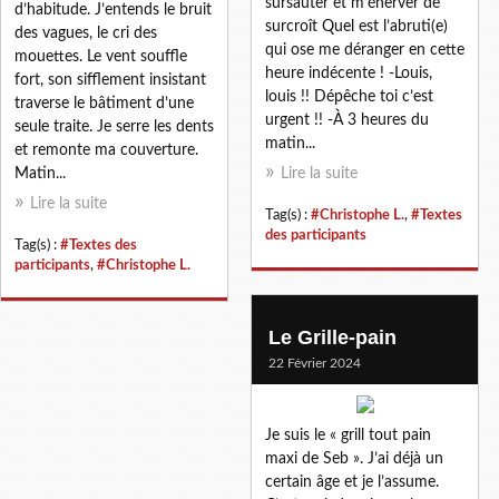
sursauter et m’énerver de
d’habitude. J’entends le bruit
surcroît Quel est l’abruti(e)
des vagues, le cri des
qui ose me déranger en cette
mouettes. Le vent souffle
heure indécente ! -Louis,
fort, son sifflement insistant
louis !! Dépêche toi c’est
traverse le bâtiment d’une
urgent !! -À 3 heures du
seule traite. Je serre les dents
matin...
et remonte ma couverture.
Matin...
Lire la suite
Lire la suite
Tag(s) :
#Christophe L.
,
#Textes
des participants
Tag(s) :
#Textes des
participants
,
#Christophe L.
Le Grille-pain
22 Février 2024
Je suis le « grill tout pain
maxi de Seb ». J’ai déjà un
certain âge et je l’assume.