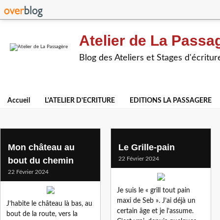
Atelier de La Passa
Blog des Ateliers et Stages d'écritur
Accueil
L'ATELIER D'ECRITURE
EDITIONS LA PASSAGERE
la vie des objets
Mon château au
Le Grille-pain
bout du chemin
22 Février 2024
22 Février 2024
Je suis le « grill tout pain
maxi de Seb ». J’ai déjà un
J’habite le château là bas, au
certain âge et je l’assume.
bout de la route, vers la