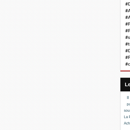
#D
#A
#A
#F
#P
#s
#t
#D
#F
#c
I
pa
sou
La 
Ach