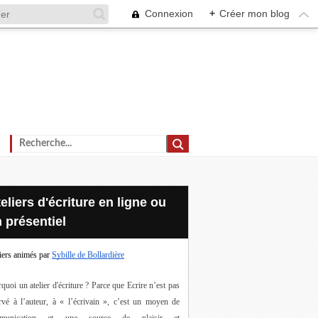
Connexion
+
Créer mon blog
 présentiel
iers animés par
Sybille de Bollardière
quoi un atelier d'écriture ? Parce que Ecrire n’est pas 
rvé à l’auteur, à « l’écrivain », c’est un moyen de 
munication et une source de plaisir et 