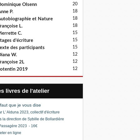
20
ominique Olsenn
18
nne P.
18
utobiographie et Nature
18
rançoise L.
15
ierrette C.
15
tages d'écriture
15
exte des participants
12
iana W.
12
rançoise 2L
12
otentin 2019
Les livres de l'atelier
l faut que je vous dise
r L' Alduna 2023, collectif d'écriture
s la direction de Sybille de Bollardière
Passagère 2023 - 16€
eter en ligne