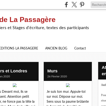
 de La Passagère
iers et Stages d'écriture, textes des participants
EDITIONS LA PASSAGERE
ANCIEN BLOG
Contact
Ateliers d'écriture en ligne ou
rs et Londres
Murs
en
rs 2020
26 Février 2020
Atel
 Devant moi, ils se
Je suis ton mur. Appuie-toi
Pour
sent. Attention petit
sur moi. Dépose sur moi.
rése
er, ne fonce pas la tête la
Sens sous ta paume brûlante
com