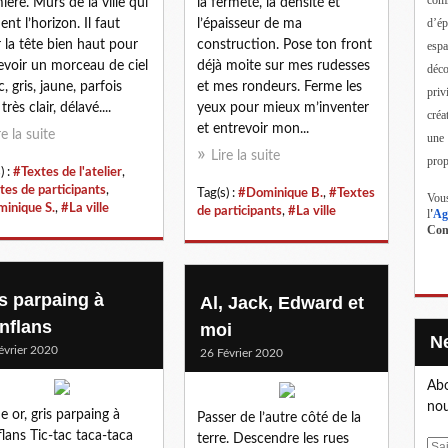
ière. Murs de la ville qui
la fermeté, la densité et
d’ép
ent l’horizon. Il faut
l’épaisseur de ma
r la tête bien haut pour
construction. Pose ton front
esp
evoir un morceau de ciel
déjà moite sur mes rudesses
déc
, gris, jaune, parfois
et mes rondeurs. Ferme les
priv
très clair, délavé....
yeux pour mieux m’inventer
créa
et entrevoir mon...
re la suite
une
Lire la suite
prop
) :
#Textes de l'atelier
,
tes de participants
,
Tag(s) :
#Dominique B.
,
#Textes
Vous
inique S.
,
#La ville
de participants
,
#La ville
l
'
Ag
Cont
is parpaing à
Al, Jack, Edward et
nflans
moi
évrier 2020
26 Février 2020
Abo
nou
e or, gris parpaing à
Passer de l’autre côté de la
lans Tic-tac taca-taca
terre. Descendre les rues
E