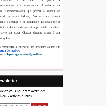
anouissement à la portée de tous. 
L’atelier est un 
ace d’expérimentation qui permet à chacun de 
ouvrir sa propre écriture, c’est aussi un moment 
ilégié d’échange et de stimulation qui développe la 
tivité de chaque participant et lui permet de concrétiser 
 envie, un projet. Chacun, chacune avance à son 
re rythme.
 retrouverez le calendrier des prochains ateliers sur 
enda des ateliers
act : 
lapassagereatelier@gmail.com
Newsletter
nnez-vous pour être averti des
veaux articles publiés.