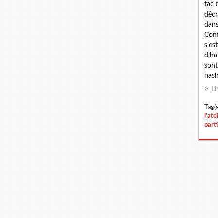
tac 
décr
dans
Conf
s’es
d’ha
sont
hash
Li
Tag(s
l'ate
part