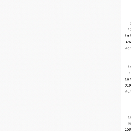
L'
La 
376
Ach
L
L
La 
319
Ach
L
p
150