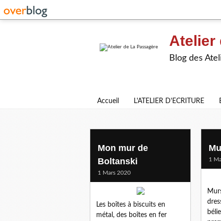
Atelier
Blog des Atel
Accueil
L'ATELIER D'ECRITURE
la ville
Mon mur de
Mu
Boltanski
1 Ma
1 Mars 2020
Murs
dres
Les boîtes à biscuits en
béli
métal, des boîtes en fer