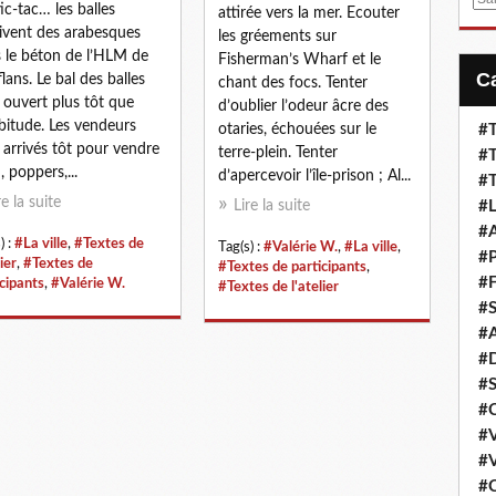
tic-tac… les balles
attirée vers la mer. Ecouter
m
ivent des arabesques
les gréements sur
a
 le béton de l’HLM de
Fisherman’s Wharf et le
i
lans. Le bal des balles
chant des focs. Tenter
l
t ouvert plus tôt que
d’oublier l’odeur âcre des
bitude. Les vendeurs
otaries, échouées sur le
#T
 arrivés tôt pour vendre
terre-plein. Tenter
#T
, poppers,...
d’apercevoir l’île-prison ; Al...
#T
re la suite
Lire la suite
#L
#A
) :
#La ville
,
#Textes de
Tag(s) :
#Valérie W.
,
#La ville
,
#P
lier
,
#Textes de
#Textes de participants
,
#F
icipants
,
#Valérie W.
#Textes de l'atelier
#S
#A
#D
#S
#C
#V
#V
#C