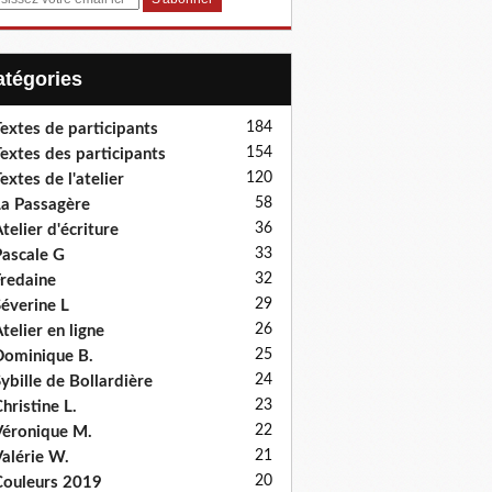
Catégories
184
extes de participants
154
extes des participants
120
extes de l'atelier
58
a Passagère
36
telier d'écriture
33
ascale G
32
redaine
29
éverine L
26
telier en ligne
25
ominique B.
24
ybille de Bollardière
23
hristine L.
22
éronique M.
21
alérie W.
20
ouleurs 2019