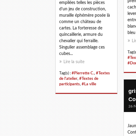
prem
empilées telles les pièces
cach
d’un jeu de construction,
leve
muraille éphémère posée là
entr
comme un château de
blanc
cartes. La forteresse de
bleu 
quincaillerie, armure du
chevalier qui ferraille.
Li
Singulier assemblage ces
Tag(s
cubes...
#Tex
Lire la suite
#Dom
Tag(s) :
#Pierrette C.
,
#Textes
de l'atelier
,
#Textes de
participants
,
#La ville
gr
Co
26 F
Jaun
Conf