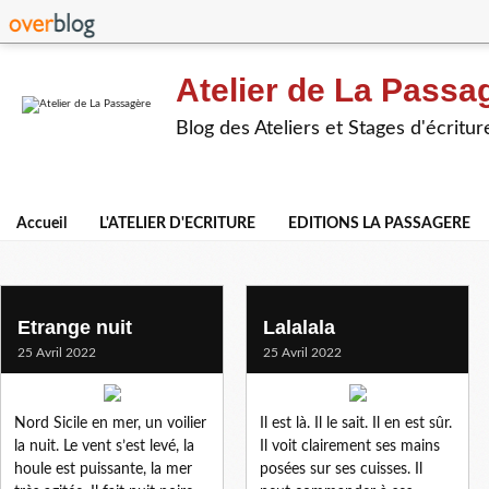
Atelier de La Passa
Blog des Ateliers et Stages d'écritur
Accueil
L'ATELIER D'ECRITURE
EDITIONS LA PASSAGERE
le bonheur
Etrange nuit
Lalalala
25 Avril 2022
25 Avril 2022
Nord Sicile en mer, un voilier
Il est là. Il le sait. Il en est sûr.
la nuit. Le vent s’est levé, la
Il voit clairement ses mains
houle est puissante, la mer
posées sur ses cuisses. Il