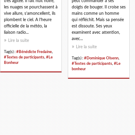
très agitée. Il fait nuit noire,
peut commander à ses
les nuages se pourchassent à
doigts de bouger. Il croise ses
vive allure, s’amoncellent, ils
mains comme un homme
plombent le ciel. A l’heure
qui réfléchit. Mais sa pensée
officielle de la météo, la
est dissoute. Ses yeux
liaison radio...
examinent avec attention,
avec...
Lire la suite
Lire la suite
Tag(s) :
#Bénédicte Fredaine
,
#Textes de participants
,
#Le
Tag(s) :
#Dominique Olsenn
,
Bonheur
#Textes de participants
,
#Le
bonheur