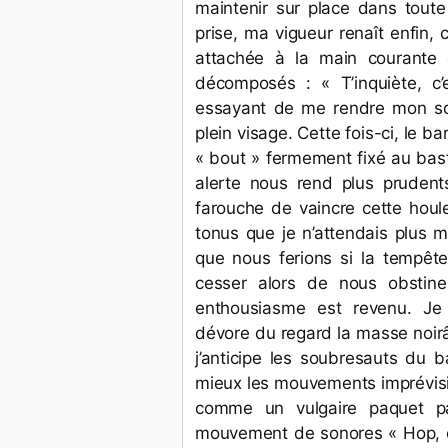
maintenir sur place dans toute
prise, ma vigueur renaît enfin,
attachée à la main courante d
décomposés : « T’inquiète, c’e
essayant de me rendre mon sou
plein visage. Cette fois-ci, le bar
« bout » fermement fixé au bast
alerte nous rend plus prudent
farouche de vaincre cette houl
tonus que je n’attendais plus m’
que nous ferions si la tempête
cesser alors de nous obstiner
enthousiasme est revenu. Je 
dévore du regard la masse noirâ
j’anticipe les soubresauts du 
mieux les mouvements imprévisibl
comme un vulgaire paquet p
mouvement de sonores « Hop, et