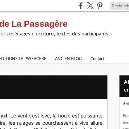
 de La Passagère
iers et Stages d'écriture, textes des participants
EDITIONS LA PASSAGERE
ANCIEN BLOG
Contact
Ateliers d'écriture en ligne ou
en
Atel
nuit. Le vent s’est levé, la houle est puissante, 
Pour
noire, les nuages se pourchassent à vive allure, 
rése
com