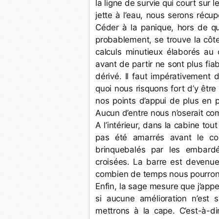
la ligne de survie qui court sur
jette à l’eau, nous serons récup
Céder à la panique, hors de ques
probablement, se trouve la côte.
calculs minutieux élaborés au 
avant de partir ne sont plus fi
dérivé. Il faut impérativement 
quoi nous risquons fort d’y êtr
nos points d’appui de plus en 
Aucun d’entre nous n’oserait com
A l’intérieur, dans la cabine tou
pas été amarrés avant le cou
brinquebalés par les embardé
croisées. La barre est devenue
combien de temps nous pourrons
Enfin, la sage mesure que j’ap
si aucune amélioration n’est 
mettrons à la cape. C’est-à-di