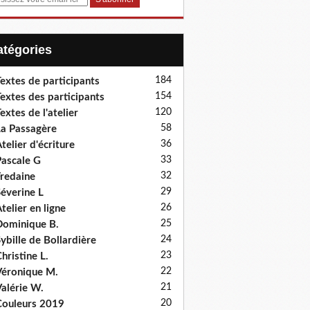
Catégories
184
extes de participants
154
extes des participants
120
extes de l'atelier
58
a Passagère
36
telier d'écriture
33
ascale G
32
redaine
29
éverine L
26
telier en ligne
25
ominique B.
24
ybille de Bollardière
23
hristine L.
22
éronique M.
21
alérie W.
20
ouleurs 2019