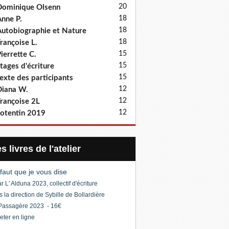
20
ominique Olsenn
18
nne P.
18
utobiographie et Nature
18
rançoise L.
15
ierrette C.
15
tages d'écriture
15
exte des participants
12
iana W.
12
rançoise 2L
12
otentin 2019
Les livres de l'atelier
l faut que je vous dise
r L' Alduna 2023, collectif d'écriture
s la direction de Sybille de Bollardière
Passagère 2023 - 16€
eter en ligne