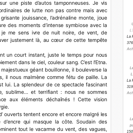
re sur une piste d’autos tamponneuses. Je vis 
ordinaires de lutte non pas contre mais avec 
grisante jouissance, l’adrénaline monte, joue 
ure des moments d’intense symbiose avec la 
L'
je me sens ivre de nuit noire, de vent, de 
La 
uver justement là, au cœur de cette tempête 
376
Ach
t un court instant, juste le temps pour nous 
ment dans le ciel, couleur sang. C’est l’Etna. 
L
e majestueux géant bouillonne, il bouleverse la 
L
es, il nous malmène comme fétu de paille. La 
La 
t lui. La splendeur de ce spectacle fascinant 
319
e, sublime… et terrifiant : nous ne sommes 
Ach
ce aux éléments déchaînés ! Cette vision 
gie.
nd’ ouverts tentent encore et encore malgré les 
L
e d’encre qui masque la côte. Soudain des 
p
dominent tout le vacarme du vent, des vagues, 
150