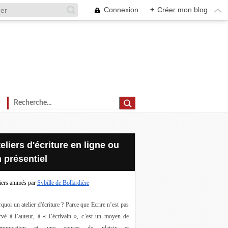
Connexion
+
Créer mon blog
 présentiel
iers animés par
Sybille de Bollardière
quoi un atelier d'écriture ? Parce que Ecrire n’est pas 
rvé à l’auteur, à « l’écrivain », c’est un moyen de 
munication et une source de plaisir et 