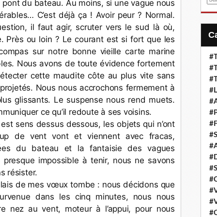
 le pont du bateau. Au moins, si une vague nous 
m
érables… C’est déjà ça ! Avoir peur ? Normal. 
a
tion, il faut agir, scruter vers le sud là où, 
i
 Près ou loin ? Le courant est si fort que les 
l
compas sur notre bonne vieille carte marine 
#T
ables. Nous avons de toute évidence fortement 
#T
détecter cette maudite côte au plus vite sans 
#T
e projetés. Nous nous accrochons fermement à 
#L
plus glissants. Le suspense nous rend muets. 
#A
muniquer ce qu’il redoute à ses voisins. 
#P
t est sens dessus dessous, les objets qui n’ont 
#F
p de vent vont et viennent avec fracas, 
#S
#A
es du bateau et la fantaisie des vagues 
#D
 presque impossible à tenir, nous ne savons 
#S
 résister. 
#C
pelais de mes vœux tombe : nous décidons que 
#V
survenue dans les cinq minutes, nous nous 
#V
re nez au vent, moteur à l’appui, pour nous 
#C