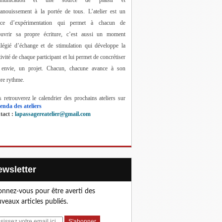
anouissement à la portée de tous. 
L’atelier est un 
ace d’expérimentation qui permet à chacun de 
ouvrir sa propre écriture, c’est aussi un moment 
ilégié d’échange et de stimulation qui développe la 
tivité de chaque participant et lui permet de concrétiser 
 envie, un projet. Chacun, chacune avance à son 
re rythme.
 retrouverez le calendrier des prochains ateliers sur 
enda des ateliers
act : 
lapassagereatelier@gmail.com
Newsletter
nnez-vous pour être averti des
veaux articles publiés.