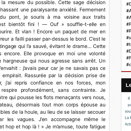
 la mesure du possible. Cette sage décision 
#D
 chassant une paralysante anxiété. Fermement 
#A
u pont, je souris à ma voisine aux traits 
#A
st bientôt fini ! — Ouf » souffle-t-elle en 
#F
rire. Et vlan ! Encore un paquet de mer en 
#P
#s
reur a failli passer par-dessus le bord. C’est le 
#t
ingage qui l’a sauvé, évitant le drame… Cette 
#D
s encore. Elle provoque en moi une volonté 
#F
e hargneuse qui nous agresse sans arrêt. Un 
#c
envahit : j’avais peur car je ne savais pas ce 
 empirait. Rassurée par la décision prise de 
, j’ai repris confiance en nos forces, mon 
respire profondément, sans contrainte. Je 
tre qui pousse les flots menaçants vers nous, 
I
bateau, désormais tout mon corps épouse au 
pa
es de la houle, au lieu de se laisser secouer 
sou
La 
ar les vagues. J’en accompagne même le 
Ach
 hop et hop là ! » Je m’amuse, toute fatigue 