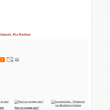
icipants
,
#Le Bonheur
0
vent
Peut-on voyager seul ?