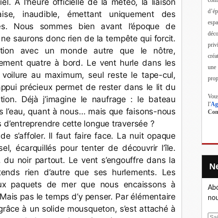
el. A l’heure officielle de la météo, la liaison 
d’ép
ise, inaudible, émettant uniquement des 
esp
les. Nous sommes bien avant l’époque de 
déc
 ne saurons donc rien de la tempête qui forcit. 
priv
ion avec un monde autre que le nôtre, 
créa
ment quatre à bord. Le vent hurle dans les 
une
voilure au maximum, seul reste le tape-cul, 
prop
’appui précieux permet de rester dans le lit du 
Vous
tion. Déjà j’imagine le naufrage : le bateau 
l
'
Ag
ns l’eau, quant à nous… mais que faisons-nous 
Cont
is d’entreprendre cette longue traversée ? 
e s’affoler. Il faut faire face. La nuit opaque 
, écarquillés pour tenter de découvrir l’île. 
, du noir partout. Le vent s’engouffre dans la 
ends rien d’autre que ses hurlements. Les 
aux paquets de mer que nous encaissons à 
Abo
Mais pas le temps d’y penser. Par élémentaire 
nou
râce à un solide mousqueton, s’est attaché à 
E