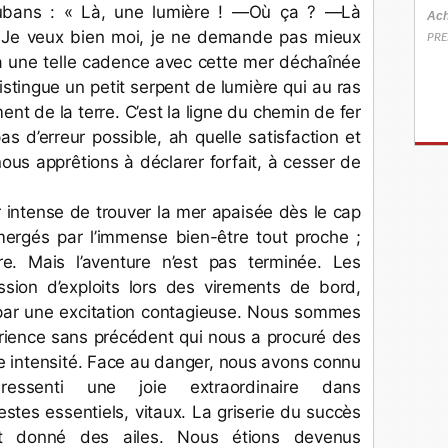
bans : « Là, une lumière ! —Où ça ? —Là 
Ach
 » Je veux bien moi, je ne demande pas mieux 
PRE
à une telle cadence avec cette mer déchaînée 
distingue un petit serpent de lumière qui au ras 
nt de la terre. C’est la ligne du chemin de fer 
pas d’erreur possible, ah quelle satisfaction et 
us apprêtions à déclarer forfait, à cesser de 
 intense de trouver la mer apaisée dès le cap 
gés par l’immense bien-être tout proche ; 
re. Mais l’aventure n’est pas terminée. Les 
sion d’exploits lors des virements de bord, 
ar une excitation contagieuse. Nous sommes 
périence sans précédent qui nous a procuré des 
e intensité. Face au danger, nous avons connu 
 ressenti une joie extraordinaire dans 
stes essentiels, vitaux. La griserie du succès 
t donné des ailes. Nous étions devenus 