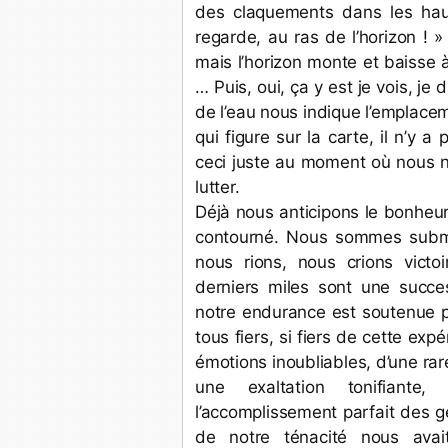
des claquements dans les hau
regarde, au ras de l’horizon !
mais l’horizon monte et baisse 
… Puis, oui, ça y est je vois, je 
de l’eau nous indique l’emplaceme
qui figure sur la carte, il n’y a 
ceci juste au moment où nous no
lutter. 
Déjà nous anticipons le bonheur
contourné. Nous sommes submer
nous rions, nous crions victoi
derniers miles sont une succes
notre endurance est soutenue p
tous fiers, si fiers de cette ex
émotions inoubliables, d’une rar
une exaltation tonifiante,
l’accomplissement parfait des ge
de notre ténacité nous avai