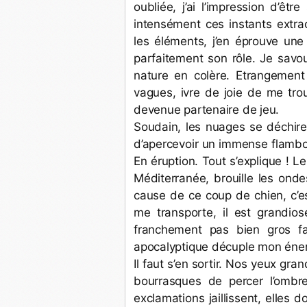
oubliée, j’ai l’impression d’êt
intensément ces instants extra
les éléments, j’en éprouve une 
parfaitement son rôle. Je savo
nature en colère. Etrangement 
vagues, ivre de joie de me tro
devenue partenaire de jeu. 
Soudain, les nuages se déchiren
d’apercevoir un immense flamboie
En éruption. Tout s’explique ! L
Méditerranée, brouille les ond
cause de ce coup de chien, c’es
me transporte, il est grandios
franchement pas bien gros fa
apocalyptique décuple mon éner
Il faut s’en sortir. Nos yeux gra
bourrasques de percer l’ombr
exclamations jaillissent, elles 