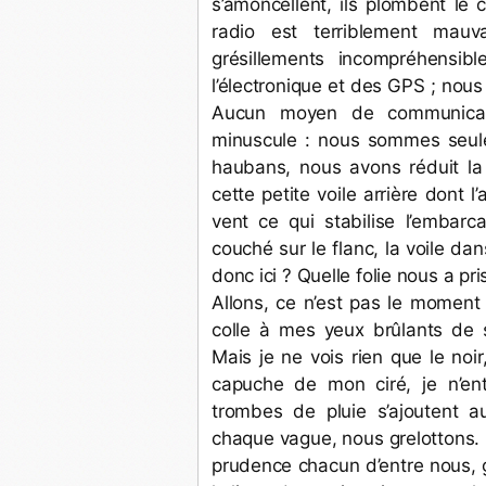
s’amoncellent, ils plombent le ci
radio est terriblement mauva
grésillements incompréhensib
l’électronique et des GPS ; nous
Aucun moyen de communicat
minuscule : nous sommes seule
haubans, nous avons réduit la 
cette petite voile arrière dont l
vent ce qui stabilise l’embarca
couché sur le flanc, la voile da
donc ici ? Quelle folie nous a pr
Allons, ce n’est pas le moment d
colle à mes yeux brûlants de sel
Mais je ne vois rien que le noir
capuche de mon ciré, je n’ent
trombes de pluie s’ajoutent 
chaque vague, nous grelottons. 
prudence chacun d’entre nous, g