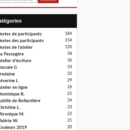
Catégories
184
extes de participants
154
extes des participants
120
extes de l'atelier
58
a Passagère
36
telier d'écriture
33
ascale G
32
redaine
29
éverine L
26
telier en ligne
25
ominique B.
24
ybille de Bollardière
23
hristine L.
22
éronique M.
21
alérie W.
20
ouleurs 2019