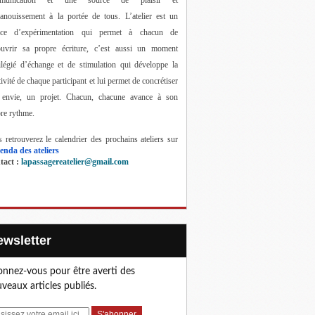
anouissement à la portée de tous. 
L’atelier est un 
ace d’expérimentation qui permet à chacun de 
ouvrir sa propre écriture, c’est aussi un moment 
ilégié d’échange et de stimulation qui développe la 
tivité de chaque participant et lui permet de concrétiser 
 envie, un projet. Chacun, chacune avance à son 
re rythme.
 retrouverez le calendrier des prochains ateliers sur 
enda des ateliers
act : 
lapassagereatelier@gmail.com
Newsletter
nnez-vous pour être averti des
veaux articles publiés.