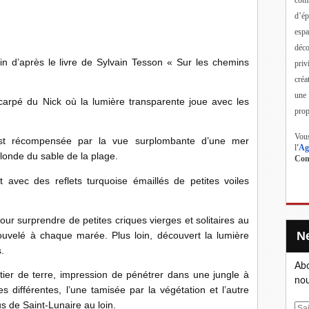
d’ép
esp
déc
 d’après le livre de Sylvain Tesson « Sur les chemins
priv
créa
une
arpé du Nick où la lumière transparente joue avec les
prop
Vous
est récompensée par la vue surplombante d’une mer
l
'
Ag
blonde du sable de la plage.
Cont
avec des reflets turquoise émaillés de petites voiles
our surprendre de petites criques vierges et solitaires au
uvelé à chaque marée. Plus loin, découvert la lumière
.
Abo
tier de terre, impression de pénétrer dans une jungle à
nou
 différentes, l’une tamisée par la végétation et l’autre
us de Saint-Lunaire au loin.
E