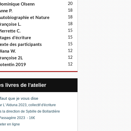
20
ominique Olsenn
18
nne P.
18
utobiographie et Nature
18
rançoise L.
15
ierrette C.
15
tages d'écriture
15
exte des participants
12
iana W.
12
rançoise 2L
12
otentin 2019
Les livres de l'atelier
l faut que je vous dise
r L' Alduna 2023, collectif d'écriture
s la direction de Sybille de Bollardière
Passagère 2023 - 16€
eter en ligne