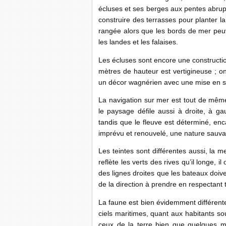
écluses et ses berges aux pentes abrup
construire des terrasses pour planter l
rangée alors que les bords de mer peu
les landes et les falaises.
Les écluses sont encore une constructio
mètres de hauteur est vertigineuse ; o
un décor wagnérien avec une mise en s
La navigation sur mer est tout de même
le paysage défile aussi à droite, à gau
tandis que le fleuve est déterminé, enc
imprévu et renouvelé, une nature sauvag
Les teintes sont différentes aussi, la me
reflète les verts des rives qu’il longe, 
des lignes droites que les bateaux doiv
de la direction à prendre en respectant t
La faune est bien évidemment différente
ciels maritimes, quant aux habitants sou
ceux de la terre bien que quelques mo