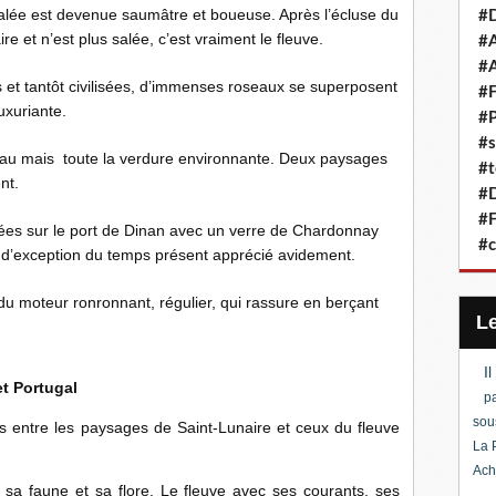
 salée est devenue saumâtre et boueuse. Après l’écluse du
#D
ire et n’est plus salée, c’est vraiment le fleuve.
#A
#A
 et tantôt civilisées, d’immenses roseaux se superposent
#F
uxuriante.
#P
#s
l’eau mais toute la verdure environnante. Deux paysages
#t
nt.
#D
#F
tées sur le port de Dinan avec un verre de Chardonnay
#c
nt d’exception du temps présent apprécié avidement.
t du moteur ronronnant, régulier, qui rassure en berçant
I
t Portugal
pa
sou
s entre les paysages de Saint-Lunaire et ceux du fleuve
La 
Ach
a faune et sa flore. Le fleuve avec ses courants, ses