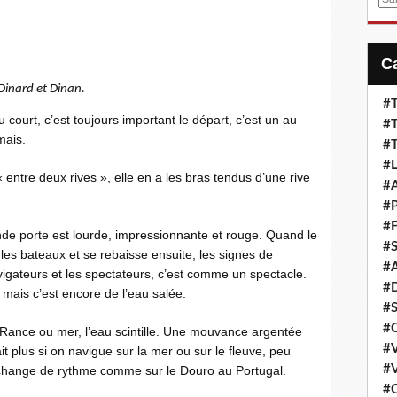
m
a
i
l
Dinard et Dinan.
#T
u court, c’est toujours important le départ, c’est un au
#T
mais.
#T
#L
« entre deux rives », elle en a les bras tendus d’une rive
#A
#P
#F
de porte est lourde, impressionnante et rouge. Quand le
#S
 les bateaux et se rebaisse ensuite, les signes de
#A
vigateurs et les spectateurs, c’est comme un spectacle.
#D
 mais c’est encore de l’eau salée.
#S
#C
 Rance ou mer, l’eau scintille. Une mouvance argentée
#V
it plus si on navigue sur la mer ou sur le fleuve, peu
#V
 change de rythme comme sur le Douro au Portugal.
#C