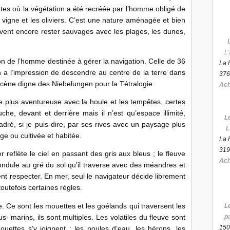
tes où la végétation a été recréée par l’homme obligé de
a vigne et les oliviers. C’est une nature aménagée et bien
vent encore rester sauvages avec les plages, les dunes,
L'
n de l’homme destinée à gérer la navigation. Celle de 36
La 
n a l’impression de descendre au centre de la terre dans
376
cène digne des Niebelungen pour la Tétralogie.
Ach
 plus aventureuse avec la houle et les tempêtes, certes
che, devant et derrière mais il n’est qu’espace illimité,
L
adré, si je puis dire, par ses rives avec un paysage plus
L
e ou cultivée et habitée.
La 
319
r reflète le ciel en passant des gris aux bleus ; le fleuve
Ach
il ondule au gré du sol qu’il traverse avec des méandres et
ent respecter. En mer, seul le navigateur décide librement
outefois certaines règles.
. Ce sont les mouettes et les goélands qui traversent les
L
s- marins, ils sont multiples. Les volatiles du fleuve sont
p
150
uettes s’y joignent ; les poules d’eau, les hérons, les