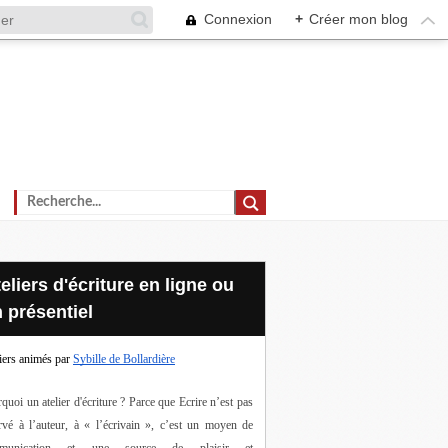
Connexion
+
Créer mon blog
 présentiel
iers animés par
Sybille de Bollardière
quoi un atelier d'écriture ? Parce que Ecrire n’est pas 
rvé à l’auteur, à « l’écrivain », c’est un moyen de 
munication et une source de plaisir et 