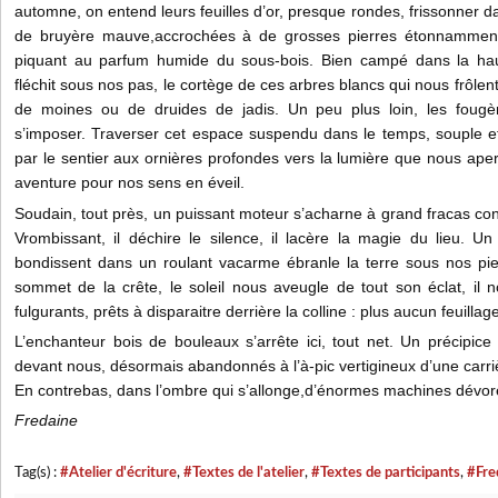
automne, on entend leurs feuilles d’or, presque rondes, frissonner d
de bruyère mauve,accrochées à de grosses pierres étonnamment 
piquant au parfum humide du sous-bois. Bien campé dans la ha
fléchit sous nos pas, le cortège de ces arbres blancs qui nous frôlen
de moines ou de druides de jadis. Un peu plus loin, les fougèr
s’imposer. Traverser cet espace suspendu dans le temps, souple et
par le sentier aux ornières profondes vers la lumière que nous aper
aventure pour nos sens en éveil.
Soudain, tout près, un puissant moteur s’acharne à grand fracas contre 
Vrombissant, il déchire le silence, il lacère la magie du lieu. U
bondissent dans un roulant vacarme ébranle la terre sous nos pied
sommet de la crête, le soleil nous aveugle de tout son éclat, il
fulgurants, prêts à disparaitre derrière la colline : plus aucun feuilla
L’enchanteur bois de bouleaux s’arrête ici, tout net. Un précipice
devant nous, désormais abandonnés à l’à-pic vertigineux d’une carriè
En contrebas, dans l’ombre qui s’allonge,d’énormes machines dévore
Fredaine
Tag(s) :
#Atelier d'écriture
,
#Textes de l'atelier
,
#Textes de participants
,
#Fre