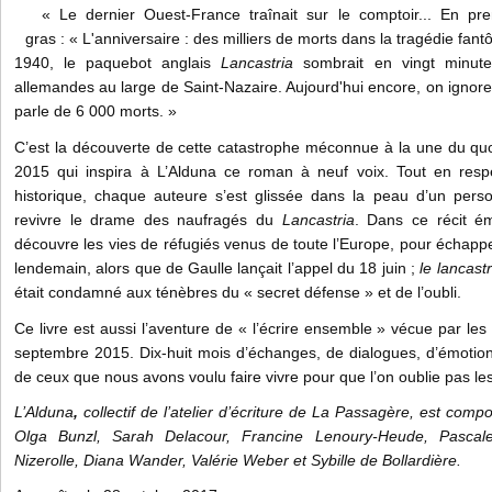
« Le dernier Ouest-France
traînait sur le comptoir... En p
gras : « L'anniversaire : des milliers de morts dans la tragédie fantôm
1940, le paquebot anglais
Lancastria
sombrait en vingt minutes
allemandes au large de Saint-Nazaire. Aujourd'hui encore, on ignore
parle de 6 000 morts. »
C’est la découverte de cette catastrophe méconnue à la une du qu
2015 qui inspira à L’Alduna ce roman à neuf voix. Tout en respect
historique, chaque auteure s’est glissée dans la peau d’un perso
revivre le drame des naufragés du
Lancastria
. Dans ce récit é
découvre les vies de réfugiés venus de toute l’Europe, pour échapp
lendemain, alors que de Gaulle lançait l’appel du 18 juin ;
le lancast
était condamné aux ténèbres du « secret défense » et de l’oubli.
Ce livre est aussi l’aventure
de « l’écrire ensemble » vécue par les
septembre 2015. Dix-huit mois d’échanges, de dialogues, d’émotion
de ceux que nous avons voulu faire vivre pour que l’on oublie pas l
L’Alduna
,
collectif de l’atelier d’écriture de La Passagère, est com
Olga Bunzl, Sarah Delacour, Francine Lenoury-Heude, Pascale G
Nizerolle, Diana Wander, Valérie Weber et Sybille de Bollardière.