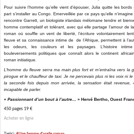
Pour suivre l’homme qu’elle vient d’épouser, Julia quitte les bords 
part s’installer au Congo. Emerveillée par ce pays qu’elle n’imagine
rencontre Garrett, un biologiste irlandais mélomane tendre et bienve
homme contemplatif et tolérant, avec qui elle partage l’amour de la
roman où souffle un vent de liberté, l’écriture volontairement 
fleuve et sa connaissance intime de de l’Afrique, permettent à l’au
les odeurs, les couleurs et les paysages. L’histoire intim
bouleversements politiques que connaît alors le continent africai
roman initiatique.
L’homme du fleuve serra ma main plus fort et m’entraîna vers la g
pirogue et le chauffeur de taxi. Je ne percevais plus ni les voix ni 
la seconde fois depuis mon arrivée, la sensation était revenue, «
incapable de parler.
«
Passionnant d’un bout à l’autre…
» Hervé Bertho, Ouest Fran
450 pages 19 €
Acheter en ligne
Tag(s) :
#Une femme d'argile roman