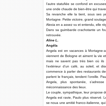
l’autre statufiée se confond en excuse
une onde chaude de bien-être qui traver
Sa revanche elle la tient, sous ses y
Mortagne. Petite victoire, grand soulag
Alexia en a assez vu et entendu, elle rè
Dans sa guimbarde crachotante un fou ri
retrouvée.
Aline L.
Angéla
Angela est en vacances à Mortagne-au
viennent de Bologne et aiment la vie et 
mais ne savent pas très bien où ils p
l’extérieur d’un café, au soleil, et d
commence à parler des restaurants des
parlent le français, tendent l’oreille. P
Angela, plus spontanée, s’adresse
méconnaissance des lieux.
Le couple, sympathique, leur propose de 
Angela est ravie, Paulo plus réservé. L
se noua une amitié franco-italienne, qui