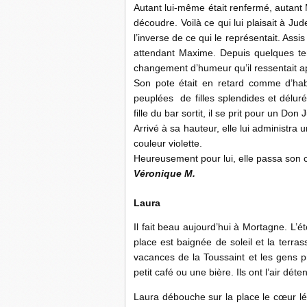
Autant lui-même était renfermé, autant M
découdre. Voilà ce qui lui plaisait à Jud
l’inverse de ce qui le représentait. Assis
attendant Maxime. Depuis quelques temp
changement d’humeur qu’il ressentait ap
Son pote était en retard comme d’habi
peuplées de filles splendides et délur
fille du bar sortit, il se prit pour un D
Arrivé à sa hauteur, elle lui administra
couleur violette.
Heureusement pour lui, elle passa son ch
Véronique M.
Laura
Il fait beau aujourd’hui à Mortagne. L’ét
place est baignée de soleil et la terr
vacances de la Toussaint et les gens p
petit café ou une bière. Ils ont l’air dét
Laura débouche sur la place le cœur lég