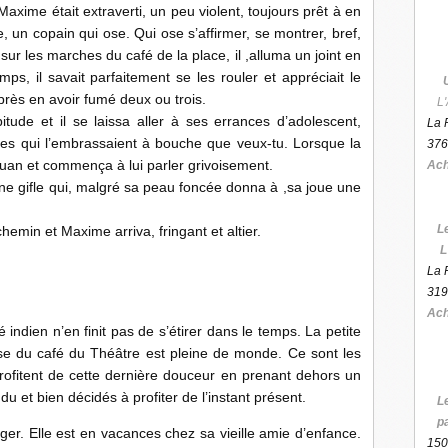
axime était extraverti, un peu violent, toujours prêt à en
e, un copain qui ose. Qui ose s’affirmer, se montrer, bref,
 sur les marches du café de la place, il ,alluma un joint en
s, il savait parfaitement se les rouler et appréciait le
rès en avoir fumé deux ou trois.
L'
tude et il se laissa aller à ses errances d’adolescent,
La 
ées qui l’embrassaient à bouche que veux-tu. Lorsque la
376
on Juan et commença à lui parler grivoisement.
Ach
 une gifle qui, malgré sa peau foncée donna à ,sa joue une
L
emin et Maxime arriva, fringant et altier.
L
La 
319
Ach
é indien n’en finit pas de s’étirer dans le temps. La petite
asse du café du Théâtre est pleine de monde. Ce sont les
rofitent de cette dernière douceur en prenant dehors un
endu et bien décidés à profiter de l’instant présent.
L
p
er. Elle est en vacances chez sa vieille amie d’enfance.
150