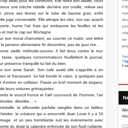
 Trop beau pour les confitures. Elle retire son tablier, court
d’ép
coince une mèche rebelle derrière son oreille, relève ses
é, pince ses lèvres sur le tube de baume gras, enfin
esp
lle juge convenable. Elle attrape les clés, son sac avachi
déc
porte, hume l’air frais qui embaume les feuilles et les
priv
o et met le cap sur Mortagne.
créa
ur son moral chancelant, au courrier ce matin, une lettre
une
in à la pension alimentaire fin décembre, pas de quoi rire…
prop
onne vieille méthode-sourire- Il fait doux contre le mur
Vous
 tasse, quelques consommateurs feuillettent le journal,
l
'
Ag
 présence tranquille lui fait du bien.
Cont
de son amie Sarah. Son café avalé elle s’apprête à en
c et fracassant lui fait bondir le cœur, à quelques pas
 d’entrer en collision. Passé un bref moment de stupeur,
de leurs voitures grimaçantes.
més le sourcil froncé et l’œil courroucé de l’homme, l’air
désolée, désolée… »
édaille, la silhouette parfaite sanglée dans un tailleur
Abo
 hésiter, la créature qui a ensorcelé Jean Louis il y a 10
nou
 visage, et un peu tremblante suit les évènements avec
ointe du doigt la calandre enfoncée de son Audi rutilante,
E