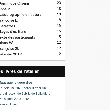
20
ominique Olsenn
18
nne P.
18
utobiographie et Nature
18
rançoise L.
15
ierrette C.
15
tages d'écriture
15
exte des participants
12
iana W.
12
rançoise 2L
12
otentin 2019
Les livres de l'atelier
l faut que je vous dise
r L' Alduna 2023, collectif d'écriture
s la direction de Sybille de Bollardière
Passagère 2023 - 16€
eter en ligne