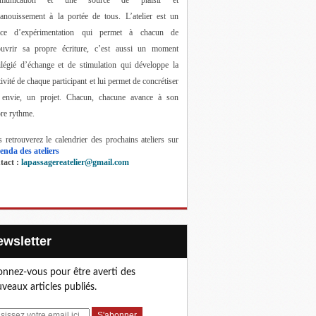
anouissement à la portée de tous. 
L’atelier est un 
ace d’expérimentation qui permet à chacun de 
ouvrir sa propre écriture, c’est aussi un moment 
ilégié d’échange et de stimulation qui développe la 
tivité de chaque participant et lui permet de concrétiser 
 envie, un projet. Chacun, chacune avance à son 
re rythme.
 retrouverez le calendrier des prochains ateliers sur 
enda des ateliers
act : 
lapassagereatelier@gmail.com
Newsletter
nnez-vous pour être averti des
veaux articles publiés.