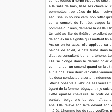
sur les touffes d’herbe irisées de soleil.
à la salle de bain, lisse ses cheveux, 
pommettes trop pâles de blush cuivr
esquisse un sourire vers son reflet qu’e
sur la console de l’entrée, claque la 
pommes oubliées, démarre la vieille Cli
Un café au Bar du théâtre, excellent po
de son ex lui a signifié qu’il mettrait f
Assise en terrasse, elle applique sa b
baigné de soleil, le café fume dans la
d’autres consultent leur smartphone. Leur
Elle se plonge dans le dernier polar 
commander un second quand un bruit se
sur la chaussée deux véhicules viennent
les deux conducteurs sortent indemnes 
Alexia observe à l’abri de ses verres fu
égaré de la femme bégayant « je suis 
Cette épaisse chevelure, le profil de m
pantalon beige, elle les reconnaît sans
ans. Elle relève son livre devant son
intérêt. L’homme fou de rage vocifère, p