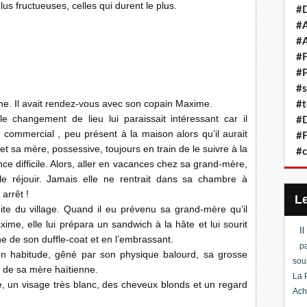
lus fructueuses, celles qui durent le plus.
#D
#A
#A
#F
#P
#s
ne. Il avait rendez-vous avec son copain Maxime.
#t
le changement de lieu lui paraissait intéressant car il
#D
 commercial , peu présent à la maison alors qu’il aurait
#F
et sa mère, possessive, toujours en train de le suivre à la
#c
ce difficile. Alors, aller en vacances chez sa grand-mère,
le réjouir. Jamais elle ne rentrait dans sa chambre à
arrêt !
mite du village. Quand il eu prévenu sa grand-mère qu’il
me, elle lui prépara un sandwich à la hâte et lui sourit
I
che de son duffle-coat et en l’embrassant.
pa
n habitude, gêné par son physique balourd, sa grosse
sou
 de sa mère haïtienne.
La 
ge, un visage très blanc, des cheveux blonds et un regard
Ach