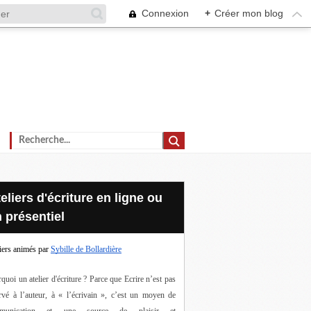
Connexion
+
Créer mon blog
 présentiel
iers animés par
Sybille de Bollardière
quoi un atelier d'écriture ? Parce que Ecrire n’est pas 
rvé à l’auteur, à « l’écrivain », c’est un moyen de 
munication et une source de plaisir et 