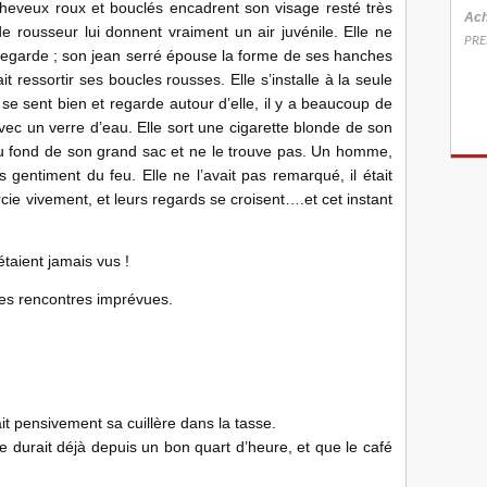
cheveux roux et bouclés encadrent son visage resté très
Ach
 rousseur lui donnent vraiment un air juvénile. Elle ne
PRE
regarde ; son jean serré épouse la forme de ses hanches
t ressortir ses boucles rousses. Elle s’installe à la seule
le se sent bien et regarde autour d’elle, il y a beaucoup de
ec un verre d’eau. Elle sort une cigarette blonde de son
au fond de son grand sac et ne le trouve pas. Un homme,
ès gentiment du feu. Elle ne l’avait pas remarqué, il était
rcie vivement, et leurs regards se croisent….et cet instant
étaient jamais vus !
des rencontres imprévues.
it pensivement sa cuillère dans la tasse.
 durait déjà depuis un bon quart d’heure, et que le café