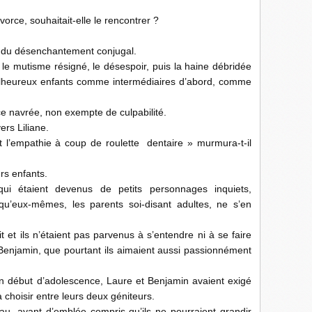
orce, souhaitait-elle le rencontrer ?
es du désenchantement conjugal.
, le mutisme résigné, le désespoir, puis la haine débridée
x malheureux enfants comme intermédiaires d’abord, comme
e navrée, non exempte de culpabilité.
ers Liliane.
et l’empathie à coup de roulette dentaire » murmura-t-il
rs enfants.
ui étaient devenus de petits personnages inquiets,
qu’eux-mêmes, les parents soi-disant adultes, ne s’en
fait et ils n’étaient pas parvenus à s’entendre ni à se faire
Benjamin, que pourtant ils aimaient aussi passionnément
début d’adolescence, Laure et Benjamin avaient exigé
 choisir entre leurs deux géniteurs.
eau, ayant d’emblée compris qu’ils ne pourraient grandir