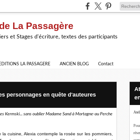
 de La Passagère
iers et Stages d'écriture, textes des participants
EDITIONS LA PASSAGERE
ANCIEN BLOG
Contact
Ateliers d'écriture en ligne ou
es personnages en quête d'auteures
en
Atel
cques Kermski... sans oublier Madame Sand à Mortagne-au Perche
Pour
rése
 la cuisine, Alexia contemple la rosée sur les pommiers,
com