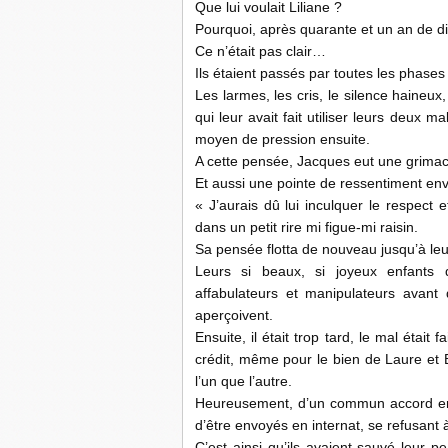
Que lui voulait Liliane ?
Pourquoi, après quarante et un an de div
Ce n’était pas clair…
Ils étaient passés par toutes les phas
Les larmes, les cris, le silence haineux
qui leur avait fait utiliser leurs deu
moyen de pression ensuite.
A cette pensée, Jacques eut une grimac
Et aussi une pointe de ressentiment env
« J’aurais dû lui inculquer le respect 
dans un petit rire mi figue-mi raisin.
Sa pensée flotta de nouveau jusqu’à leu
Leurs si beaux, si joyeux enfants q
affabulateurs et manipulateurs avant 
aperçoivent.
Ensuite, il était trop tard, le mal était 
crédit, même pour le bien de Laure et 
l’un que l’autre.
Heureusement, d’un commun accord en 
d’être envoyés en internat, se refusant à
C’est ainsi qu’ils avaient sauvé leur p