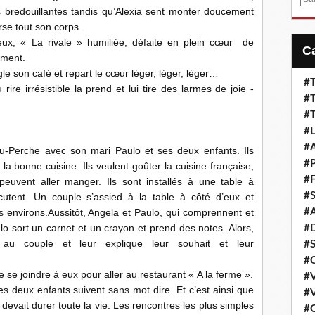
s bredouillantes tandis qu’Alexia sent monter doucement
m
se tout son corps.
a
eux, « La rivale » humiliée, défaite en plein cœur de
i
ement.
l
gle son café et repart le cœur léger, léger, léger…
#T
re irrésistible la prend et lui tire des larmes de joie -
#T
#T
#L
#A
-Perche avec son mari Paulo et ses deux enfants. Ils
#P
la bonne cuisine. Ils veulent goûter la cuisine française,
#F
euvent aller manger. Ils sont installés à une table à
#S
iscutent. Un couple s’assied à la table à côté d’eux et
 environs.Aussitôt, Angela et Paulo, qui comprennent et
#A
aulo sort un carnet et un crayon et prend des notes. Alors,
#D
 au couple et leur explique leur souhait et leur
#S
#C
se joindre à eux pour aller au restaurant « A la ferme ».
#V
es deux enfants suivent sans mot dire. Et c’est ainsi que
#V
 devait durer toute la vie. Les rencontres les plus simples
#C