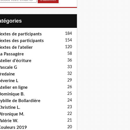
Catégories
184
extes de participants
154
extes des participants
120
extes de l'atelier
58
a Passagère
36
telier d'écriture
33
ascale G
32
redaine
29
éverine L
26
telier en ligne
25
ominique B.
24
ybille de Bollardière
23
hristine L.
22
éronique M.
21
alérie W.
20
ouleurs 2019