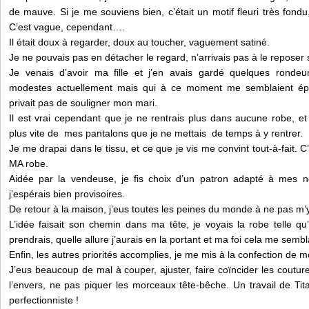
de mauve. Si je me souviens bien, c’était un motif fleuri très fondu
C’est vague, cependant….
Il était doux à regarder, doux au toucher, vaguement satiné.
Je ne pouvais pas en détacher le regard, n’arrivais pas à le reposer su
Je venais d’avoir ma fille et j’en avais gardé quelques rondeu
modestes actuellement mais qui à ce moment me semblaient ép
privait pas de souligner mon mari.
Il est vrai cependant que je ne rentrais plus dans aucune robe, e
plus vite de mes pantalons que je ne mettais de temps à y rentrer.
Je me drapai dans le tissu, et ce que je vis me convint tout-à-fait. C
MA robe.
Aidée par la vendeuse, je fis choix d’un patron adapté à mes n
j’espérais bien provisoires.
De retour à la maison, j’eus toutes les peines du monde à ne pas m’y
L’idée faisait son chemin dans ma tête, je voyais la robe telle qu
prendrais, quelle allure j’aurais en la portant et ma foi cela me sembl
Enfin, les autres priorités accomplies, je me mis à la confection de 
J’eus beaucoup de mal à couper, ajuster, faire coïncider les couture
l’envers, ne pas piquer les morceaux tête-bêche. Un travail de Ti
perfectionniste !