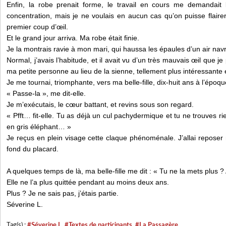
Enfin, la robe prenait forme, le travail en cours me demandait 
concentration, mais je ne voulais en aucun cas qu’on puisse flaire
premier coup d’œil.
Et le grand jour arriva. Ma robe était finie.
Je la montrais ravie à mon mari, qui haussa les épaules d’un air nav
Normal, j’avais l’habitude, et il avait vu d’un très mauvais œil que 
ma petite personne au lieu de la sienne, tellement plus intéressante et
Je me tournai, triomphante, vers ma belle-fille, dix-huit ans à l’époqu
« Passe-la », me dit-elle.
Je m’exécutais, le cœur battant, et revins sous son regard.
« Pfft… fit-elle. Tu as déjà un cul pachydermique et tu ne trouves ri
en gris éléphant… »
Je reçus en plein visage cette claque phénoménale. J’allai reposer m
fond du placard.
A quelques temps de là, ma belle-fille me dit : « Tu ne la mets plus ? 
Elle ne l’a plus quittée pendant au moins deux ans.
Plus ? Je ne sais pas, j’étais partie.
Séverine L.
Tag(s) :
#Séverine L
,
#Textes de participants
,
#La Passagère