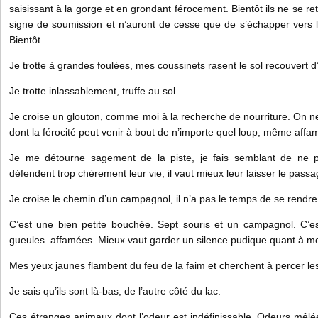
saisissant à la gorge et en grondant férocement. Bientôt ils ne se re
signe de soumission et n’auront de cesse que de s’échapper vers le s
Bientôt…
Je trotte à grandes foulées, mes coussinets rasent le sol recouvert d’
Je trotte inlassablement, truffe au sol.
Je croise un glouton, comme moi à la recherche de nourriture. On 
dont la férocité peut venir à bout de n’importe quel loup, même affa
Je me détourne sagement de la piste, je fais semblant de ne p
défendent trop chèrement leur vie, il vaut mieux leur laisser le passa
Je croise le chemin d’un campagnol, il n’a pas le temps de se rendre 
C’est une bien petite bouchée. Sept souris et un campagnol. C’est
gueules affamées. Mieux vaut garder un silence pudique quant à m
Mes yeux jaunes flambent du feu de la faim et cherchent à percer le
Je sais qu’ils sont là-bas, de l’autre côté du lac.
Ces étranges animaux dont l’odeur est indéfinissable. Odeurs mêlée