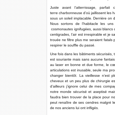
Juste avant l’atterrissage, parfai
terre charbonneuse d’où jaillissent les 
sous un soleil implacable. Derrière on 
Nous sortons de l’habitacle les uns
cosmonautes ignifugées, aussi blancs qu
centigrades, l’air est irrespirable et je
trouée ne filtre plus me seraient fatals
respirer le souffle du passé.
Une fois dans les bâtiments sécurisés, 
est souriante mais sans aucune fantaisi
au laser en bonne et due forme, le cœ
articulations est inusable, seule ma pr
changer bientôt. La vieillesse n’est pl
cheveux et un peu plus de chirurgie e
d’ailleurs j’ignore celui de mes com
notre monde sécurisé et aseptisé mais
faudra bien trouver de la place pour no
peut renaître de ses cendres malgré les
de nos anciens lui ont infligés.