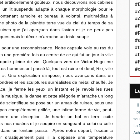
et artificiellement goûteux, nous découvrons nos cabines
#D
es, un lit suspendu adapté à chaque morphologie pour le
#A
contenant armoire et bureau à volonté, multimédias à
#A
ne photo de la planète terre vue du ciel du temps de sa
#F
uines que j’ai aperçues dans l’avion et je ne peux pas
#P
iques mais le décor m’arrache un triste soupir.
#s
e pour une reconnaissance. Notre capsule vole au ras du
#t
 une première fois au centre de ce qui fut un jour la ville
#D
opole pleine de vie. Quelques vers de Victor-Hugo me
#F
Les hommes ont passé là, tout est ruine et deuil, Rio, ville
#c
il ». Une exploration s’impose, nous avançons dans un
ondrés et les sculptures surréalistes de métal chauffé. Je
e, je ferme les yeux un instant et je revois les rues
, la musique, la danse et cette allégorie m’arrache un long
 de scientifique se pose sur un amas de ruines, sous une
I
as complètement grillée, une infime forme de vie, peut-
pa
core une déception. Je heurte un bol en terre cuite
sou
 nos musées et je soupire en songeant à celui ou celle
La 
 dans un lointain passé. Après notre départ, l’océan a
Ach
er drastiquement puis il a dépassé une température