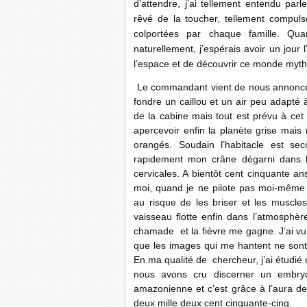
d’attendre, j’ai tellement entendu par
rêvé de la toucher, tellement compuls
colportées par chaque famille. Quan
naturellement, j’espérais avoir un jour 
l’espace et de découvrir ce monde myth
Le commandant vient de nous annoncer 
fondre un caillou et un air peu adapté 
de la cabine mais tout est prévu à cet
apercevoir enfin la planète grise mai
orangés. Soudain l’habitacle est s
rapidement mon crâne dégarni dans l
cervicales. A bientôt cent cinquante 
moi, quand je ne pilote pas moi-même 
au risque de les briser et les muscl
vaisseau flotte enfin dans l’atmosphèr
chamade et la fièvre me gagne. J’ai vu 
que les images qui me hantent ne sont 
En ma qualité de chercheur, j’ai étudié 
nous avons cru discerner un embryo
amazonienne et c’est grâce à l’aura de 
deux mille deux cent cinquante-cinq.