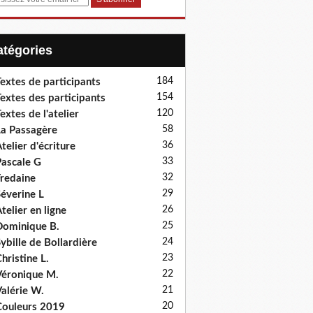
Catégories
184
extes de participants
154
extes des participants
120
extes de l'atelier
58
a Passagère
36
telier d'écriture
33
ascale G
32
redaine
29
éverine L
26
telier en ligne
25
ominique B.
24
ybille de Bollardière
23
hristine L.
22
éronique M.
21
alérie W.
20
ouleurs 2019