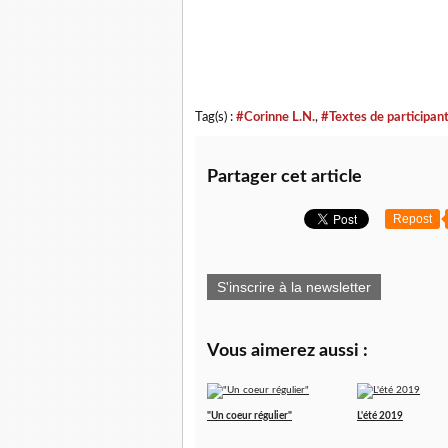
Tag(s) :
#Corinne L.N.
,
#Textes de participan
Partager cet article
Repost
S'inscrire à la newsletter
Vous aimerez aussi :
"Un coeur régulier"
L'été 2019