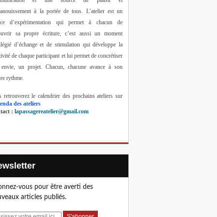
anouissement à la portée de tous. 
L’atelier est un 
ace d’expérimentation qui permet à chacun de 
ouvrir sa propre écriture, c’est aussi un moment 
ilégié d’échange et de stimulation qui développe la 
tivité de chaque participant et lui permet de concrétiser 
 envie, un projet. Chacun, chacune avance à son 
re rythme.
 retrouverez le calendrier des prochains ateliers sur 
enda des ateliers
act : 
lapassagereatelier@gmail.com
Newsletter
nnez-vous pour être averti des
veaux articles publiés.