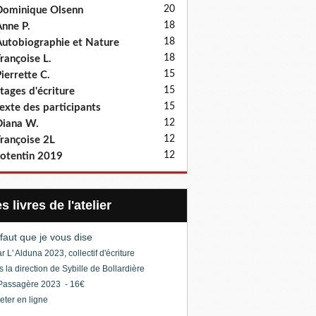
20
ominique Olsenn
18
nne P.
18
utobiographie et Nature
18
rançoise L.
15
ierrette C.
15
tages d'écriture
15
exte des participants
12
iana W.
12
rançoise 2L
12
otentin 2019
Les livres de l'atelier
l faut que je vous dise
r L' Alduna 2023, collectif d'écriture
s la direction de Sybille de Bollardière
Passagère 2023 - 16€
eter en ligne