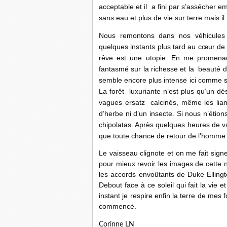
acceptable et il a fini par s’assécher e
sans eau et plus de vie sur terre mais il
Nous remontons dans nos véhicules
quelques instants plus tard au cœur de 
rêve est une utopie. En me promenan
fantasmé sur la richesse et la beauté de
semble encore plus intense ici comme si
La forêt luxuriante n’est plus qu’un dé
vagues ersatz calcinés, même les lian
d’herbe ni d’un insecte. Si nous n’étio
chipolatas. Après quelques heures de va
que toute chance de retour de l’homme à
Le vaisseau clignote et on me fait sign
pour mieux revoir les images de cette 
les accords envoûtants de Duke Ellingto
Debout face à ce soleil qui fait la vie e
instant je respire enfin la terre de mes f
commencé.
Corinne LN