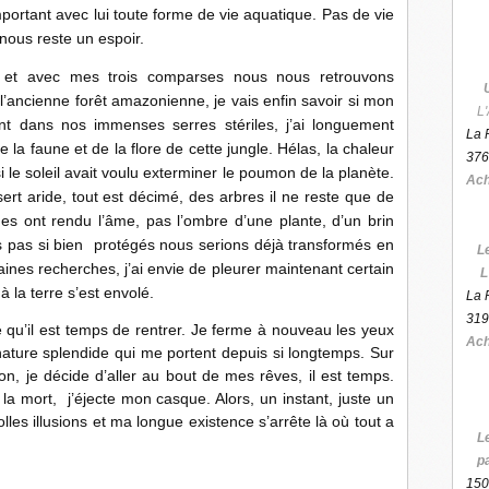
mportant avec lui toute forme de vie aquatique. Pas de vie
 nous reste un espoir.
 et avec mes trois comparses nous nous retrouvons
l’ancienne forêt amazonienne, je vais enfin savoir si mon
L'
t dans nos immenses serres stériles, j’ai longuement
La 
 la faune et de la flore de cette jungle. Hélas, la chaleur
376
 le soleil avait voulu exterminer le poumon de la planète.
Ach
sert aride, tout est décimé, des arbres il ne reste que de
es ont rendu l’âme, pas l’ombre d’une plante, d’un brin
ns pas si bien protégés nous serions déjà transformés en
L
ines recherches, j’ai envie de pleurer maintenant certain
L
 la terre s’est envolé.
La 
319
e qu’il est temps de rentrer. Je ferme à nouveau les yeux
Ach
nature splendide qui me portent depuis si longtemps. Sur
n, je décide d’aller au bout de mes rêves, il est temps.
t la mort, j’éjecte mon casque. Alors, un instant, juste un
olles illusions et ma longue existence s’arrête là où tout a
L
p
150