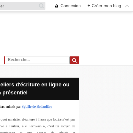
Connexion
+
Créer mon blog
 présentiel
iers animés par
Sybille de Bollardière
quoi un atelier d'écriture ? Parce que Ecrire n’est pas 
rvé à l’auteur, à « l’écrivain », c’est un moyen de 
munication et une source de plaisir et 