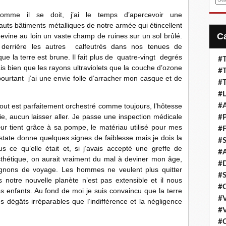
m
t comme il se doit, j’ai le temps d’apercevoir une
a
hauts bâtiments métalliques de notre armée qui étincellent
i
devine au loin un vaste champ de ruines sur un sol brûlé.
l
 derrière les autres calfeutrés dans nos tenues de
e la terre est brune. Il fait plus de quatre-vingt degrés
#T
 sais bien que les rayons ultraviolets que la couche d’ozone
#T
 pourtant j’ai une envie folle d’arracher mon casque et de
#T
#L
tout est parfaitement orchestré comme toujours, l’hôtesse
#A
e, aucun laisser aller. Je passe une inspection médicale
#P
ur tient grâce à sa pompe, le matériau utilisé pour mes
#F
ostate donne quelques signes de faiblesse mais je dois la
#S
us ce qu’elle était et, si j’avais accepté une greffe de
#A
sthétique, on aurait vraiment du mal à deviner mon âge,
#D
pagnons de voyage. Les hommes ne veulent plus quitter
#S
 notre nouvelle planète n’est pas extensible et il nous
#C
s enfants. Au fond de moi je suis convaincu que la terre
#V
 dégâts irréparables que l’indifférence et la négligence
#V
#C