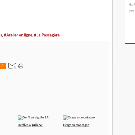
Ach
PRE
ts
,
#Atelier en ligne
,
#La Passagère
0
De fil en aiguille S.F.
Orage en montagne