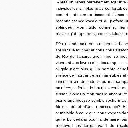
Après un repas parfaitement équilibré 
individuelles simples mais confortabl
confort, des murs lisses et blancs 
reconnaissance vocale et au plafond u
splendeur. Mon hublot donne sur les r
résister, j’attrape mes jumelles télescop
Dès le lendemain nous quittons la bas
sol sans le toucher et nous nous arrêtons
de Rio de Janeiro, une immense métr
viennent aux lèvres et je les adapte : « 
si gaie n’est plus qu’un sombre écue
silence de mort entre les immeubles eff
lance un air de fado sous ma carapac
animées, la foule, le bruit, les couleurs
frisson. Soudain mon regard encore vif
pierre une mousse semble sèche mais p
être le début d’une renaissance? En
semblable à ceux que nous voyons dans
qui a bu dedans pour la dernière fois
recouvert les terres avant de recul