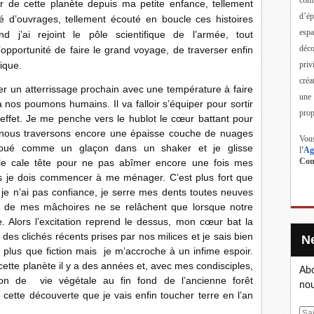
ler de cette planète depuis ma petite enfance, tellement
d’ép
é d’ouvrages, tellement écouté en boucle ces histoires
esp
d j’ai rejoint le pôle scientifique de l’armée, tout
déc
l’opportunité de faire le grand voyage, de traverser enfin
priv
ique.
créa
un atterrissage prochain avec une température à faire
une
à nos poumons humains. Il va falloir s’équiper pour sortir
prop
 effet. Je me penche vers le hublot le cœur battant pour
s nous traversons encore une épaisse couche de nuages
Vous
ecoué comme un glaçon dans un shaker et je glisse
l
'
Ag
Cont
e cale tête pour ne pas abîmer encore une fois mes
ans je dois commencer à me ménager. C’est plus fort que
je n’ai pas confiance, je serre mes dents toutes neuves
es de mes mâchoires ne se relâchent que lorsque notre
e. Alors l’excitation reprend le dessus, mon cœur bat la
des clichés récents prises par nos milices et je sais bien
plus que fiction mais je m’accroche à un infime espoir.
cette planète il y a des années et, avec mes condisciples,
Abo
n de vie végétale au fin fond de l’ancienne forêt
nou
cette découverte que je vais enfin toucher terre en l’an
E