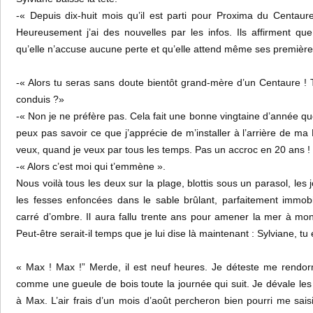
-« Depuis dix-huit mois qu’il est parti pour Proxima du Centaure
Heureusement j’ai des nouvelles par les infos. Ils affirment que
qu’elle n’accuse aucune perte et qu’elle attend même ses première
-« Alors tu seras sans doute bientôt grand-mère d’un Centaure ! T
conduis ?»
-« Non je ne préfère pas. Cela fait une bonne vingtaine d’année que
peux pas savoir ce que j’apprécie de m’installer à l’arrière de m
veux, quand je veux par tous les temps. Pas un accroc en 20 ans !
-« Alors c’est moi qui t’emmène ».
Nous voilà tous les deux sur la plage, blottis sous un parasol, les 
les fesses enfoncées dans le sable brûlant, parfaitement immob
carré d’ombre. Il aura fallu trente ans pour amener la mer à mon p
Peut-être serait-il temps que je lui dise là maintenant : Sylviane, 
« Max ! Max !” Merde, il est neuf heures. Je déteste me rendor
comme une gueule de bois toute la journée qui suit. Je dévale les 
à Max. L’air frais d’un mois d’août percheron bien pourri me sai