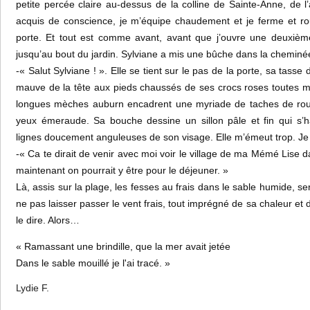
petite percée claire au-dessus de la colline de Sainte-Anne, de l’
acquis de conscience, je m’équipe chaudement et je ferme et ro
porte. Et tout est comme avant, avant que j’ouvre une deuxième
jusqu’au bout du jardin. Sylviane a mis une bûche dans la cheminé
-« Salut Sylviane ! ». Elle se tient sur le pas de la porte, sa tasse
mauve de la tête aux pieds chaussés de ses crocs roses toutes 
longues mèches auburn encadrent une myriade de taches de rouss
yeux émeraude. Sa bouche dessine un sillon pâle et fin qui s’h
lignes doucement anguleuses de son visage. Elle m’émeut trop. Je n
-« Ca te dirait de venir avec moi voir le village de ma Mémé Lise 
maintenant on pourrait y être pour le déjeuner. »
Là, assis sur la plage, les fesses au frais dans le sable humide, ser
ne pas laisser passer le vent frais, tout imprégné de sa chaleur et 
le dire. Alors…
« Ramassant une brindille, que la mer avait jetée
Dans le sable mouillé je l'ai tracé. »
Lydie F.