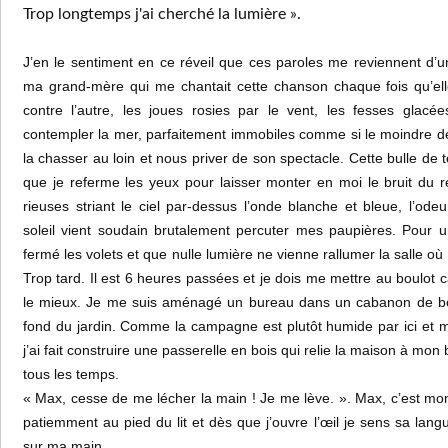
Trop longtemps j'ai cherché la lumière ».
J’en le sentiment en ce réveil que ces paroles me reviennent d’u
ma grand-mère qui me chantait cette chanson chaque fois qu’elle 
contre l’autre, les joues rosies par le vent, les fesses glacé
contempler la mer, parfaitement immobiles comme si le moindre 
la chasser au loin et nous priver de son spectacle. Cette bulle de 
que je referme les yeux pour laisser monter en moi le bruit du r
rieuses striant le ciel par-dessus l’onde blanche et bleue, l’od
soleil vient soudain brutalement percuter mes paupières. Pour un
fermé les volets et que nulle lumière ne vienne rallumer la salle où
Trop tard. Il est 6 heures passées et je dois me mettre au boulot ca
le mieux. Je me suis aménagé un bureau dans un cabanon de boi
fond du jardin. Comme la campagne est plutôt humide par ici et mo
j’ai fait construire une passerelle en bois qui relie la maison à mon
tous les temps.
« Max, cesse de me lécher la main ! Je me lève. ». Max, c’est mon
patiemment au pied du lit et dès que j’ouvre l’œil je sens sa langu
sur ma main.