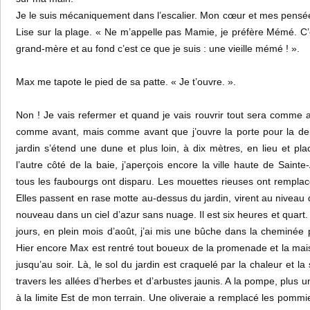
Je le suis mécaniquement dans l’escalier. Mon cœur et mes pens
Lise sur la plage. « Ne m’appelle pas Mamie, je préfère Mémé. C’e
grand-mère et au fond c’est ce que je suis : une vieille mémé ! ».
Max me tapote le pied de sa patte. « Je t’ouvre. ».
Non ! Je vais refermer et quand je vais rouvrir tout sera comme a
comme avant, mais comme avant que j’ouvre la porte pour la deux
jardin s’étend une dune et plus loin, à dix mètres, en lieu et pla
l’autre côté de la baie, j’aperçois encore la ville haute de Saint
tous les faubourgs ont disparu. Les mouettes rieuses ont remplacé
Elles passent en rase motte au-dessus du jardin, virent au niveau
nouveau dans un ciel d’azur sans nuage. Il est six heures et quart. Il
jours, en plein mois d’août, j’ai mis une bûche dans la cheminée 
Hier encore Max est rentré tout boueux de la promenade et la mais
jusqu’au soir. Là, le sol du jardin est craquelé par la chaleur et 
travers les allées d’herbes et d’arbustes jaunis. A la pompe, plus 
à la limite Est de mon terrain. Une oliveraie a remplacé les pommie