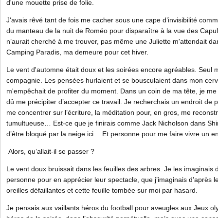
d'une mouette prise de folie.
J'avais rêvé tant de fois me cacher sous une cape d’invisibilité comm
du manteau de la nuit de Roméo pour disparaître à la vue des Capul
n’aurait cherché à me trouver, pas même une Juliette m'attendait d
Camping Paradis, ma demeure pour cet hiver.
Le vent d'automne était doux et les soirées encore agréables. Seul 
compagnie. Les pensées hurlaient et se bousculaient dans mon cerve
m'empêchait de profiter du moment. Dans un coin de ma tête, je me d
dû me précipiter d’accepter ce travail. Je recherchais un endroit de pa
me concentrer sur l’écriture, la méditation pour, en gros, me reconst
tumultueuse… Est-ce que je finirais comme Jack Nicholson dans Sh
d’être bloqué par la neige ici… Et personne pour me faire vivre un en
Alors, qu’allait-il se passer ?
Le vent doux bruissait dans les feuilles des arbres. Je les imaginais 
personne pour en apprécier leur spectacle, que j’imaginais d’après 
oreilles défaillantes et cette feuille tombée sur moi par hasard.
Je pensais aux vaillants héros du football pour aveugles aux Jeux ol