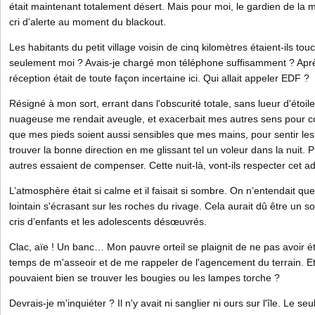
était maintenant totalement désert. Mais pour moi, le gardien de la m
cri d'alerte au moment du blackout.
Les habitants du petit village voisin de cinq kilomètres étaient-ils t
seulement moi ? Avais-je chargé mon téléphone suffisamment ? Après
réception était de toute façon incertaine ici. Qui allait appeler EDF ?
Résigné à mon sort, errant dans l'obscurité totale, sans lueur d'étoile
nuageuse me rendait aveugle, et exacerbait mes autres sens pour c
que mes pieds soient aussi sensibles que mes mains, pour sentir les
trouver la bonne direction en me glissant tel un voleur dans la nuit. Pr
autres essaient de compenser. Cette nuit-là, vont-ils respecter cet a
L’atmosphère était si calme et il faisait si sombre. On n’entendait qu
lointain s'écrasant sur les roches du rivage. Cela aurait dû être un 
cris d’enfants et les adolescents désœuvrés.
Clac, aïe ! Un banc… Mon pauvre orteil se plaignit de ne pas avoir été
temps de m'asseoir et de me rappeler de l'agencement du terrain. Et
pouvaient bien se trouver les bougies ou les lampes torche ?
Devrais-je m'inquiéter ? Il n'y avait ni sanglier ni ours sur l'île. Le se