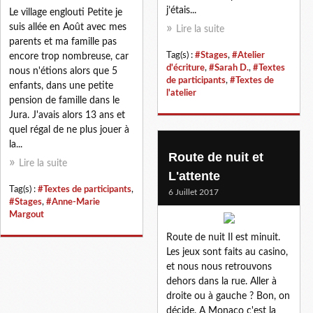
j’étais...
Le village englouti Petite je
suis allée en Août avec mes
Lire la suite
parents et ma famille pas
Tag(s) :
#Stages
,
#Atelier
encore trop nombreuse, car
d'écriture
,
#Sarah D.
,
#Textes
nous n'étions alors que 5
de participants
,
#Textes de
enfants, dans une petite
l'atelier
pension de famille dans le
Jura. J'avais alors 13 ans et
quel régal de ne plus jouer à
la...
Route de nuit et
Lire la suite
L'attente
Tag(s) :
#Textes de participants
,
6 Juillet 2017
#Stages
,
#Anne-Marie
Margout
Route de nuit Il est minuit.
Les jeux sont faits au casino,
et nous nous retrouvons
dehors dans la rue. Aller à
droite ou à gauche ? Bon, on
décide. A Monaco c'est la