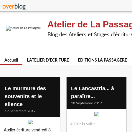
Atelier de La Passa
Blog des Ateliers et Stages d'écritur
Accueil
L'ATELIER D'ECRITURE
EDITIONS LA PASSAGERE
Le murmure des
Le Lancastria... à
souvenirs et le
paraître...
silence
10 Septembre 2017
17 Septembre 2017
Lire la suite
Atelier écriture vendredi 8