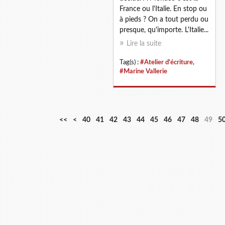
France ou l'Italie. En stop ou
à pieds ? On a tout perdu ou
presque, qu'importe. L'Italie...
Lire la suite
Tag(s) :
#Atelier d'écriture
,
#Marine Vallerie
1
2
3
<<
<
40
41
42
43
44
45
46
47
48
49
5
0
0
0