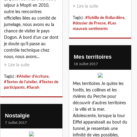
séjour à Mopti en 2010,
Lire la suite
outre les rencontres
Tag(s) :
#Sybille de Bollardière
,
officielles liées au comité de
#dossier de Presse
,
#Les
jumelage, nous avons eu la
mauvais sentiments
chance de visiter le pays
Dogon. A bord d’un car dont
je doute qu’il passe au
contrôle technique chez
Mes territoires
nous, nous avons...
18 Juillet 2017
Lire la suite
Tag(s) :
#Atelier d'écriture
,
#Textes de l'atelier
,
#Textes de
Mes territoires Je quitte les
participants
,
#Sarah
forêts, les collines et les
rivières du Perche pour
découvrir d’autres territoires
: la ville et la mer.
Nostalgie
Adolescente, lorsque la tour
Eiffel apparaissait au bout du
7 Juillet 2017
tunnel, je ressentais une
infinité de vies possibles,