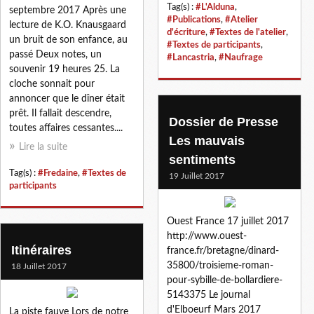
Tag(s) :
#L'Alduna
,
septembre 2017 Après une
#Publications
,
#Atelier
lecture de K.O. Knausgaard
d'écriture
,
#Textes de l'atelier
,
un bruit de son enfance, au
#Textes de participants
,
passé Deux notes, un
#Lancastria
,
#Naufrage
souvenir 19 heures 25. La
cloche sonnait pour
annoncer que le dîner était
prêt. Il fallait descendre,
Dossier de Presse
toutes affaires cessantes....
Les mauvais
Lire la suite
sentiments
Tag(s) :
#Fredaine
,
#Textes de
19 Juillet 2017
participants
Ouest France 17 juillet 2017
http://www.ouest-
Itinéraires
france.fr/bretagne/dinard-
35800/troisieme-roman-
18 Juillet 2017
pour-sybille-de-bollardiere-
5143375 Le journal
d'Elboeurf Mars 2017
La piste fauve Lors de notre