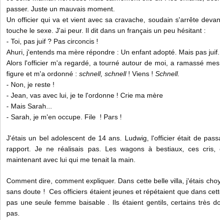
passer. Juste un mauvais moment.
Un officier qui va et vient avec sa cravache, soudain s'arrête dev
touche le sexe. J'ai peur. Il dit dans un français un peu hésitant :
- Toi, pas juif ? Pas circoncis !
Ahuri, j'entends ma mère répondre : Un enfant adopté. Mais pas juif. 
Alors l'officier m'a regardé, a tourné autour de moi, a ramassé mes 
figure et m'a ordonné :
schnell, schnell
! Viens !
Schnell.
- Non, je reste !
-
Jean, vas avec lui, je te l'ordonne ! Crie ma mère
- Mais Sarah...
-
Sarah, je m'en occupe. File ! Pars !
J'étais un bel adolescent de 14 ans. Ludwig, l'officier était de pa
rapport. Je ne réalisais pas. Les wagons à bestiaux, ces cris,
maintenant avec lui qui me tenait la main.
Comment dire, comment expliquer. Dans cette belle villa, j'étais cho
sans doute ! Ces officiers étaient jeunes et répétaient que dans cette
pas une seule femme baisable . Ils étaient gentils, certains très d
pas.