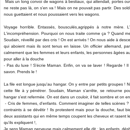
Mais un long convoi de wagons à bestiaux, qui attendait, portes ouv
ne reste pas là, on s'en va ! Mais on ne pouvait pas partir. Des sold
nous guettaient et nous poussaient vers les wagons.
Voyage horrible. Entassés, bousculés,agrippés à notre 
L'incompréhension. Pourquoi on nous traite comme ça ? Quand me 
Soudain, réveillé par des cris ! On est arrivés ! On nous aide à desce
qui aboient mais ils sont tenus en laisse. Un officier allemand, par
calmement que les femmes et leurs enfants, les personnes âgées auss
pour aller à la douche
- Pas du luxe ! S'écrie Maman. Enfin, on va se laver ! Regarde ! Il y
savon. Prends le !
La file est longue jusqu'au hangar. On y entre par petits groupes !
cette file à y pénétrer. Soudain, Maman s'arrête, se retourne pou
hangar s'est refermée. On est dans un couloir, il fait sombre et on en
- Cris de femmes, d'enfants. Comment imaginer de telles scènes ? 
contraints à se dévêtir ! Ils protestent mais pour la douche, faut bi
deux assistants qui en même temps coupent les cheveux et rasent l
qu'ils expliquent !,
Je sens Maman nerveuse mais calmement elle dit : les enfants, désha