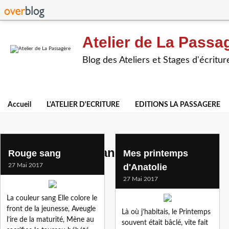
Atelier de La Passa
Blog des Ateliers et Stages d'écritur
Accueil
L'ATELIER D'ECRITURE
EDITIONS LA PASSAGERE
textes de participants
Rouge sang
Mes printemps
27 Mai 2017
d'Anatolie
27 Mai 2017
La couleur sang Elle colore le
front de la jeunesse, Aveugle
Là où j’habitais, le Printemps
l’ire de la maturité, Mène au
souvent était bâclé, vite fait