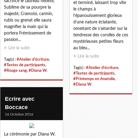
sacrifice le taureau hébété,
et terminé, laissant trop vite
Sublime de sa pourpre la
le champs à
majesté, Cramoisi, carmin,
l’épanouissement glorieux
rubis ou grenat elle saura
d’une nature éclatante,
magnifier la main qui la
omettant de s’attarder sur la
portera Frémissement de
tendresse des corolles de ces
passion...
mystérieuses petites fleurs
Lire la suite
au bleu...
Lire la suite
Tag(s) :
#Atelier d'écriture
,
#Textes de participants
,
Tag(s) :
#Atelier d'écriture
,
#Rouge sang
,
#Diana W.
#Textes de participants
,
#Printemps en Anatolie
,
#Diana W.
Ecrire avec
Boccace
16 Octobre 2016
La cérémonie par Diana W.