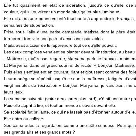
Elle fut quasiment en état de sidération, jusqu’à ce qu’elle ose 
couleur, qui lui ouvrirent un monde plus gai et plus lumineux.
Elle mit alors une bonne volonté touchante à apprendre le Français
semaines de stupéfaction.
Prise sous l’aile d’une petite camarade métisse dont le père étai
formèrent très vite une paire d’amies indissociables.
Maïla avait à cœur de lui apprendre tout ce qu’elle pouvait.
Les deux complices venaient se planter devant l’institutrice, au beau 
- Maîtresse, maîtresse, regarde, Maryama parle le français, mainten
Et Maryama, dans un grand sourire, de réciter « Bonjour, Maîtresse
Puis elles s’enfuyaient en courant, riant et gloussant comme des foll
Leur manège se répétait jusqu’à ce que la maîtresse, fatiguée d’avoi
vingt minutes de récréation « Bonjour, Maryama, je vais bien, mer
leurs jeux.
La semaine suivante (voire deux jours plus tard), c’était une autre 
Puis elle apprit à lire, et tout un monde s’ouvrit devant elle.
Sa scolarité fut brillante, ce qui ne lassait pas d’étonner autour d’elle.
Elle entra au collège.
Ses camarades la regardaient comme une bête curieuse. Pour qui se 
ses grands airs et ses grands mots ?