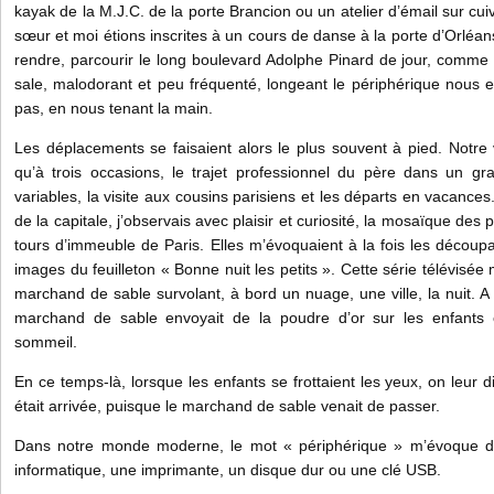
kayak de la M.J.C. de la porte Brancion ou un atelier d’émail sur cu
sœur et moi étions inscrites à un cours de danse à la porte d’Orléa
rendre, parcourir le long boulevard Adolphe Pinard de jour, comme d
sale, malodorant et peu fréquenté, longeant le périphérique nous ef
pas, en nous tenant la main.
Les déplacements se faisaient alors le plus souvent à pied. Notre v
qu’à trois occasions, le trajet professionnel du père dans un g
variables, la visite aux cousins parisiens et les départs en vacance
de la capitale, j’observais avec plaisir et curiosité, la mosaïque des 
tours d’immeuble de Paris. Elles m’évoquaient à la fois les découpa
images du feuilleton « Bonne nuit les petits ». Cette série télévisée 
marchand de sable survolant, à bord un nuage, une ville, la nuit. A 
marchand de sable envoyait de la poudre d’or sur les enfants en
sommeil.
En ce temps-là, lorsque les enfants se frottaient les yeux, on leur dis
était arrivée, puisque le marchand de sable venait de passer.
Dans notre monde moderne, le mot « périphérique » m’évoque dé
informatique, une imprimante, un disque dur ou une clé USB.