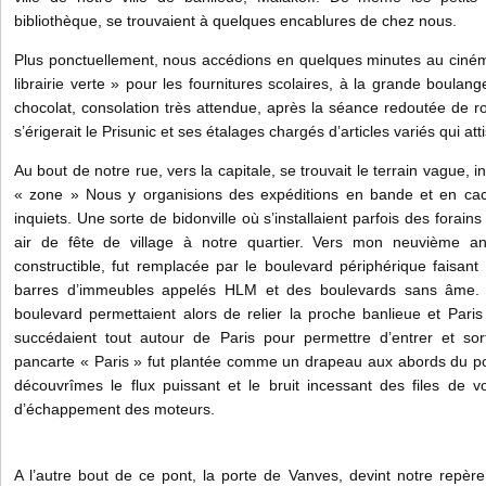
bibliothèque, se trouvaient à quelques encablures de chez nous.
Plus ponctuellement, nous accédions en quelques minutes au ciném
librairie verte » pour les fournitures scolaires, à la grande boulang
chocolat, consolation très attendue, après la séance redoutée de rou
s’érigerait le Prisunic et ses étalages chargés d’articles variés qui att
Au bout de notre rue, vers la capitale, se trouvait le terrain vague, i
« zone » Nous y organisions des expéditions en bande et en cach
inquiets. Une sorte de bidonville où s’installaient parfois des forains
air de fête de village à notre quartier. Vers mon neuvième an
constructible, fut remplacée par le boulevard périphérique faisant 
barres d’immeubles appelés HLM et des boulevards sans âme.
boulevard permettaient alors de relier la proche banlieue et Pari
succédaient tout autour de Paris pour permettre d’entrer et sor
pancarte « Paris » fut plantée comme un drapeau aux abords du pon
découvrîmes le flux puissant et le bruit incessant des files de vo
d’échappement des moteurs.
A l’autre bout de ce pont, la porte de Vanves, devint notre repère