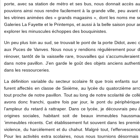
porte, avec sa station de métro et ses bus, nous donnait accès au
pouvions ainsi nous rendre facilement à la grande ville, peu avant 
les vitrines animées des « grands magasins », dont les noms me ser
Galeries La Fayette et le Printemps, et aussi à la belle saison pour a
explorer les minuscules échoppes des bouquinistes.
Un peu plus loin au sud, se trouvait le pont de la porte Didot, ave
aux Puces de Vanves. Nous nous y rendions régulièrement pour dé
rénover, tantôt de la vaisselle rare, trouvailles qui s’accumuleraie
dans notre pavillon. J’en garde le goût des objets anciens authentiq
dans les ressourceries.
La définition variable du secteur scolaire fit que trois enfants sur
furent affectés en classe de Sixième, au lycée du quatorzième arr
tout proche de notre pavillon. Tout au long de notre scolarité de col
avons donc franchi, quatre fois par jour, le pont du périphérique
l’ampleur du retard à rattraper. Dans ce lycée, je découvrais peu
origines sociales, habitant soit de beaux immeubles haussma
’immeubles récents. Cet établissement fut souvent dans les premiè
violence, du harcèlement et du chahut. Malgré tout, l’effervescence 
Pour les activités extra scolaires, nous nous tournions désormais