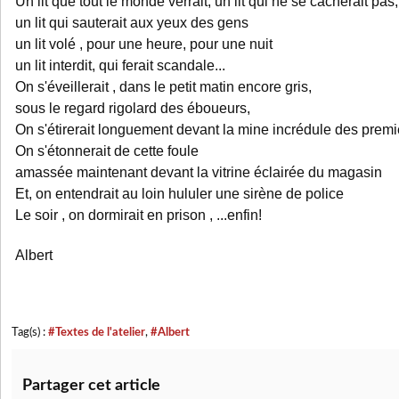
Un lit que tout le monde verrait, un lit qui ne se cacherait pas,
un lit qui sauterait aux yeux des gens
un lit volé , pour une heure, pour une nuit
un lit interdit, qui ferait scandale...
On s'éveillerait , dans le petit matin encore gris,
sous le regard rigolard des éboueurs,
On s'étirerait longuement devant la mine incrédule des prem
On s'étonnerait de cette foule
amassée maintenant devant la vitrine éclairée du magasin
Et, on entendrait au loin hululer une sirène de police
Le soir , on dormirait en prison , ...enfin!
Albert
Tag(s) :
#Textes de l'atelier
,
#Albert
Partager cet article