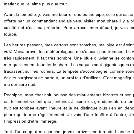
métier que j’ai aimé plus que tout.
Avant la tempête, je vais me bourrer une bonne pipe, celle qui est e
offerte par un commandant anglais venu visiter mon phare il y a bi
culottée et c’est ma préférée. Pour arroser mon départ, je vais m
tourbé.
Les heures passent, mes cartons sont scotchés, ma pipe est éteint
voilà Vania arrive, les météorologues ne s’étaient pas trompés. Le v
très rapidement. Il fait très sombre. Une pluie diluvienne se conf
mer qui viennent fouetter le phare. Les vagues sont gigantesques (
fracassent sur les rochers. La tempête s’accompagne, comme souve
éclairs surgissent de partout, un vrai feu d’artifices. C’est magnifiq
ma dernière nuit.
Rodolphe, mon chat noir, pousse des miaulements bizarres et son po
est tellement violent que j’entends à peine les grondements du tonne
nuit est tombée avant l’heure et je ne distingue plus rien en deh
phare qui tourne régulièrement. Je vais d’une fenêtre à l’autre, c’es
l’impression d’être immergé.
Tout d’un coup, à ma gauche, je vois arriver une tornade blanche d