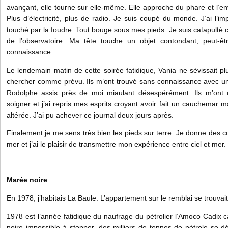
avançant, elle tourne sur elle-même. Elle approche du phare et l’en
Plus d’électricité, plus de radio. Je suis coupé du monde. J’ai l’i
touché par la foudre. Tout bouge sous mes pieds. Je suis catapulté co
de l’observatoire. Ma tête touche un objet contondant, peut-
connaissance.
Le lendemain matin de cette soirée fatidique, Vania ne sévissait p
chercher comme prévu. Ils m’ont trouvé sans connaissance avec une
Rodolphe assis près de moi miaulant désespérément. Ils m’ont c
soigner et j’ai repris mes esprits croyant avoir fait un cauchemar
altérée. J’ai pu achever ce journal deux jours après.
Finalement je me sens très bien les pieds sur terre. Je donne des 
mer et j’ai le plaisir de transmettre mon expérience entre ciel et mer.
Marée noire
En 1978, j’habitais La Baule. L’appartement sur le remblai se trouvait
1978 est l’année fatidique du naufrage du pétrolier l’Amoco Cadi
noire impossible à stopper, des milliers de tonnes de pétrole se dév