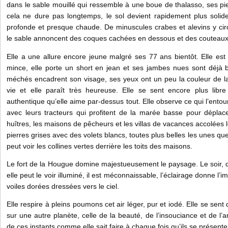
dans le sable mouillé qui ressemble à une boue de thalasso, ses p
cela ne dure pas longtemps, le sol devient rapidement plus soli
profonde et presque chaude. De minuscules crabes et alevins y circ
le sable annoncent des coques cachées en dessous et des couteaux
Elle a une allure encore jeune malgré ses 77 ans bientôt. Elle est 
mince, elle porte un short en jean et ses jambes nues sont déjà
méchés encadrent son visage, ses yeux ont un peu la couleur de la
vie et elle paraît très heureuse. Elle se sent encore plus libr
authentique qu’elle aime par-dessus tout. Elle observe ce qui l’entour
avec leurs tracteurs qui profitent de la marée basse pour déplac
huîtres, les maisons de pêcheurs et les villas de vacances accolées 
pierres grises avec des volets blancs, toutes plus belles les unes que
peut voir les collines vertes derrière les toits des maisons.
Le fort de la Hougue domine majestueusement le paysage. Le soir, 
elle peut le voir illuminé, il est méconnaissable, l’éclairage donne 
voiles dorées dressées vers le ciel.
Elle respire à pleins poumons cet air léger, pur et iodé. Elle se se
sur une autre planète, celle de la beauté, de l’insouciance et de l’am
de ces instants comme elle sait faire à chaque fois qu’ils se présente