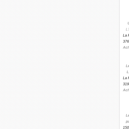
L'
La 
376
Ach
L
L
La 
319
Ach
L
p
150