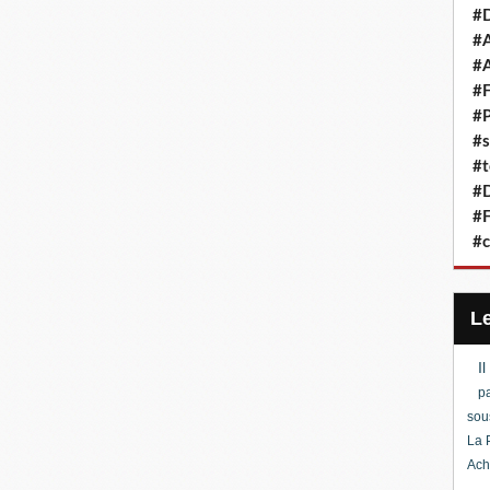
#D
#A
#A
#F
#P
#s
#t
#D
#F
#c
I
pa
sou
La 
Ach