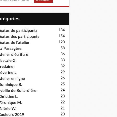
Catégories
184
extes de participants
154
extes des participants
120
extes de l'atelier
58
a Passagère
36
telier d'écriture
33
ascale G
32
redaine
29
éverine L
26
telier en ligne
25
ominique B.
24
ybille de Bollardière
23
hristine L.
22
éronique M.
21
alérie W.
20
ouleurs 2019