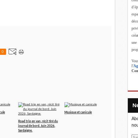
d’ép
esp
déc
priv
créa
une
prop
0
Vous
l
'
Ag
Cont
cule
Musique et canicule
Abo
Road trip en van, récit tiré du
nou
journal de bord. Juin 2026,
Sardaigne.
E