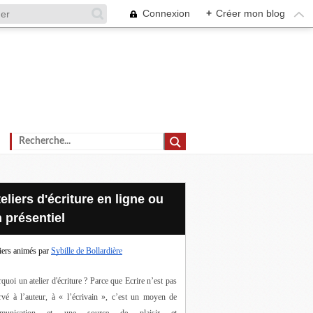
Connexion
+
Créer mon blog
 présentiel
iers animés par
Sybille de Bollardière
quoi un atelier d'écriture ? Parce que Ecrire n’est pas 
rvé à l’auteur, à « l’écrivain », c’est un moyen de 
munication et une source de plaisir et 