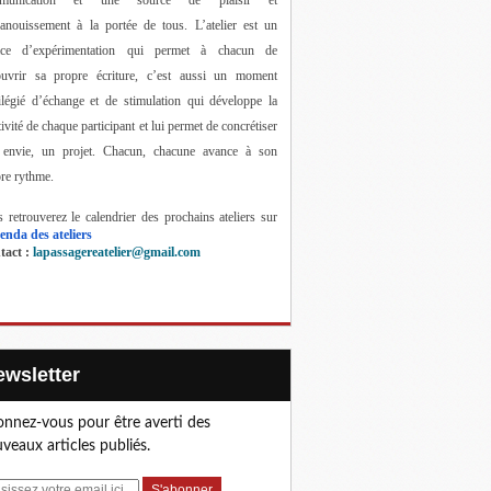
anouissement à la portée de tous. 
L’atelier est un 
ace d’expérimentation qui permet à chacun de 
ouvrir sa propre écriture, c’est aussi un moment 
ilégié d’échange et de stimulation qui développe la 
tivité de chaque participant et lui permet de concrétiser 
 envie, un projet. Chacun, chacune avance à son 
re rythme.
 retrouverez le calendrier des prochains ateliers sur 
enda des ateliers
act : 
lapassagereatelier@gmail.com
Newsletter
nnez-vous pour être averti des
veaux articles publiés.