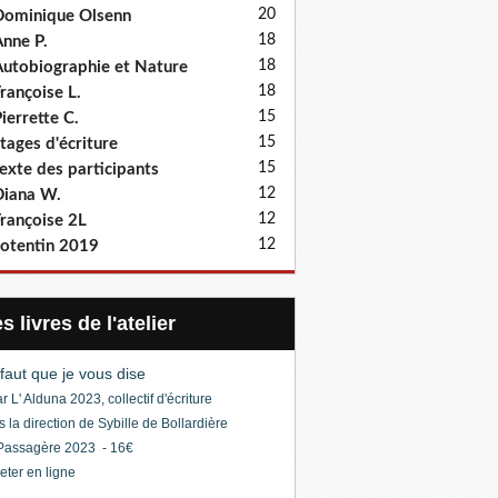
20
ominique Olsenn
18
nne P.
18
utobiographie et Nature
18
rançoise L.
15
ierrette C.
15
tages d'écriture
15
exte des participants
12
iana W.
12
rançoise 2L
12
otentin 2019
Les livres de l'atelier
l faut que je vous dise
r L' Alduna 2023, collectif d'écriture
s la direction de Sybille de Bollardière
Passagère 2023 - 16€
eter en ligne