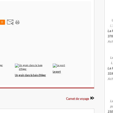
0
L'
La 
376
Ach
L
L
La 
Le port
319
Un grain dans la baie d'Alger
Ach
Carnet de voyage
L
p
150