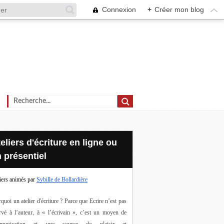
Connexion
+
Créer mon blog
 présentiel
iers animés par
Sybille de Bollardière
quoi un atelier d'écriture ? Parce que Ecrire n’est pas 
rvé à l’auteur, à « l’écrivain », c’est un moyen de 
munication et une source de plaisir et 