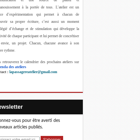
anouissement à la portée de tous. 
L’atelier est un 
ace d’expérimentation qui permet à chacun de 
ouvrir sa propre écriture, c’est aussi un moment 
ilégié d’échange et de stimulation qui développe la 
tivité de chaque participant et lui permet de concrétiser 
 envie, un projet. Chacun, chacune avance à son 
re rythme.
 retrouverez le calendrier des prochains ateliers sur 
enda des ateliers
act : 
lapassagereatelier@gmail.com
Newsletter
nnez-vous pour être averti des
veaux articles publiés.