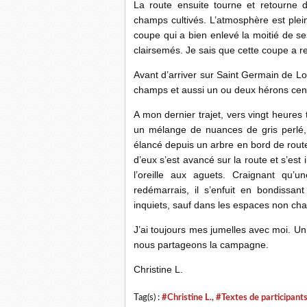
La route ensuite tourne et retourn
champs cultivés. L’atmosphère est plein
coupe qui a bien enlevé la moitié de ses
clairsemés. Je sais que cette coupe a r
Avant d’arriver sur Saint Germain de Lois
champs et aussi un ou deux hérons cendr
A mon dernier trajet, vers vingt heures t
un mélange de nuances de gris perlé, 
élancé depuis un arbre en bord de rout
d’eux s’est avancé sur la route et s’est i
l’oreille aux aguets. Craignant qu’un
redémarrais, il s’enfuit en bondissan
inquiets, sauf dans les espaces non chass
J’ai toujours mes jumelles avec moi. Un
nous partageons la campagne.
Christine L.
Tag(s) :
#Christine L.
,
#Textes de participant