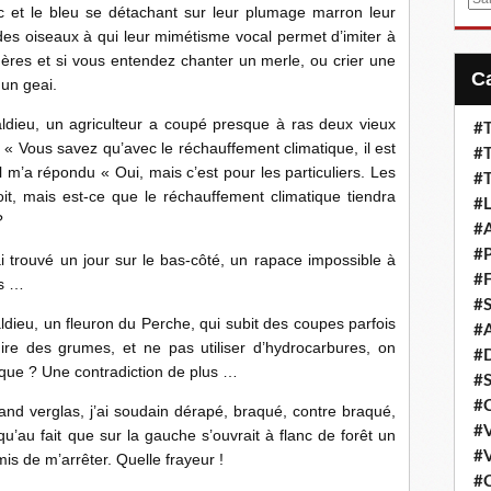
blanc et le bleu se détachant sur leur plumage marron leur
m
des oiseaux à qui leur mimétisme vocal permet d’imiter à
a
res et si vous entendez chanter un merle, ou crier une
i
 un geai.
l
ldieu, un agriculteur a coupé presque à ras deux vieux
#T
 : « Vous savez qu’avec le réchauffement climatique, il est
#T
 Il m’a répondu « Oui, mais c’est pour les particuliers. Les
#T
roit, mais est-ce que le réchauffement climatique tiendra
#L
?
#A
#P
’ai trouvé un jour sur le bas-côté, un rapace impossible à
#F
us …
#S
ldieu, un fleuron du Perche, qui subit des coupes parfois
#A
ire des grumes, et ne pas utiliser d’hydrocarbures, on
#D
gique ? Une contradiction de plus …
#S
#C
grand verglas, j’ai soudain dérapé, braqué, contre braqué,
#V
qu’au fait que sur la gauche s’ouvrait à flanc de forêt un
#V
mis de m’arrêter. Quelle frayeur !
#C