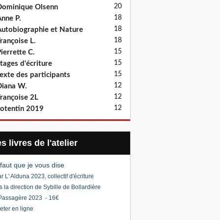
20
ominique Olsenn
18
nne P.
18
utobiographie et Nature
18
rançoise L.
15
ierrette C.
15
tages d'écriture
15
exte des participants
12
iana W.
12
rançoise 2L
12
otentin 2019
Les livres de l'atelier
l faut que je vous dise
r L' Alduna 2023, collectif d'écriture
s la direction de Sybille de Bollardière
Passagère 2023 - 16€
eter en ligne