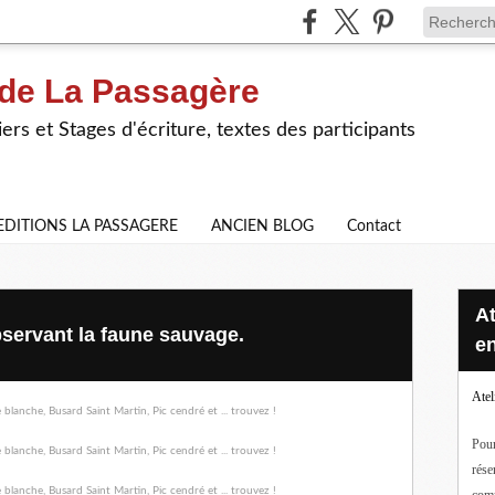
 de La Passagère
iers et Stages d'écriture, textes des participants
EDITIONS LA PASSAGERE
ANCIEN BLOG
Contact
Ateliers d'écriture en ligne ou
servant la faune sauvage.
en
Atel
Pour
rése
com