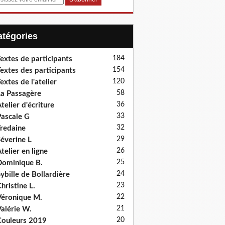
Catégories
184
extes de participants
154
extes des participants
120
extes de l'atelier
58
a Passagère
36
telier d'écriture
33
ascale G
32
redaine
29
éverine L
26
telier en ligne
25
ominique B.
24
ybille de Bollardière
23
hristine L.
22
éronique M.
21
alérie W.
20
ouleurs 2019