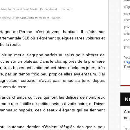
d’ép
esp
 blanche, Busard Saint Martin, Pic cendré et ... trouvez !
déc
priv
agne-au-Perche m’est devenu habituel. Il s’étire sur
créa
partementale 918 où s’égrènent quelques rares voitures et
une
he la route.
prop
 où un merle s’agrippe parfois au talus pour picorer de
Vous
bouche sur un plateau. Dans le champ près de la première
l
'
Ag
Cont
, trois buses ont stationné cet hiver quelques jours, très
e, par un temps froid peu propice elles avaient faim. J’ai
agriculteur céréalier n’avait pas remué sa terre depuis
e vers de terre.
 grands champs cultivés qui font les délices de nombreux
e une flottille de petits navires à voile noire, et l‘hiver
anneaux huppés, ces oiseaux élégants qui se tiennent
Abo
nou
ù l’automne dernier s’étaient réfugiés des geais peu
E