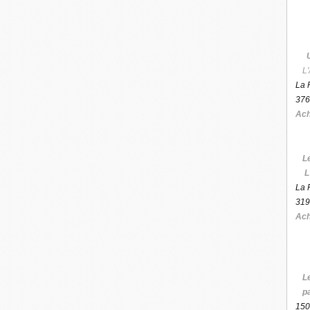
L'
La 
376
Ach
L
L
La 
319
Ach
L
p
150