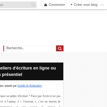
Connexion
+
Créer mon blog
 présentiel
iers animés par
Sybille de Bollardière
quoi un atelier d'écriture ? Parce que Ecrire n’est pas 
rvé à l’auteur, à « l’écrivain », c’est un moyen de 
munication et une source de plaisir et 