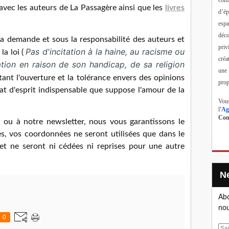
avec les auteurs de La Passagère ainsi que les
livres
d’ép
esp
déc
 la demande et sous la responsabilité des auteurs et
priv
Pas d'incitation à la haine, au racisme ou
la loi (
créa
tion en raison de son handicap, de sa religion
une
ant l'ouverture et la tolérance envers des opinions
prop
état d'esprit indispensable que suppose l'amour de la
Vous
l
'
Ag
Cont
 ou à notre newsletter, nous vous garantissons le
s, vos coordonnées ne seront utilisées que dans le
et ne seront ni cédées ni reprises pour une autre
Abo
nou
0
E