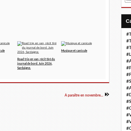
m
a
i
l
#T
#T
#T
cule
Musique et canicule
#L
Road trip en van, récit tiré du
#A
journal de bord. Juin 2026,
#P
Sardaigne.
#F
#S
#A
#D
A paraître en novembre...
#S
#C
#V
#V
#C