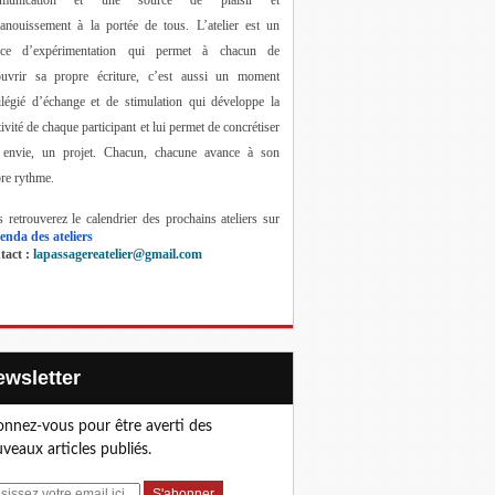
anouissement à la portée de tous. 
L’atelier est un 
ace d’expérimentation qui permet à chacun de 
ouvrir sa propre écriture, c’est aussi un moment 
ilégié d’échange et de stimulation qui développe la 
tivité de chaque participant et lui permet de concrétiser 
 envie, un projet. Chacun, chacune avance à son 
re rythme.
 retrouverez le calendrier des prochains ateliers sur 
enda des ateliers
act : 
lapassagereatelier@gmail.com
Newsletter
nnez-vous pour être averti des
veaux articles publiés.