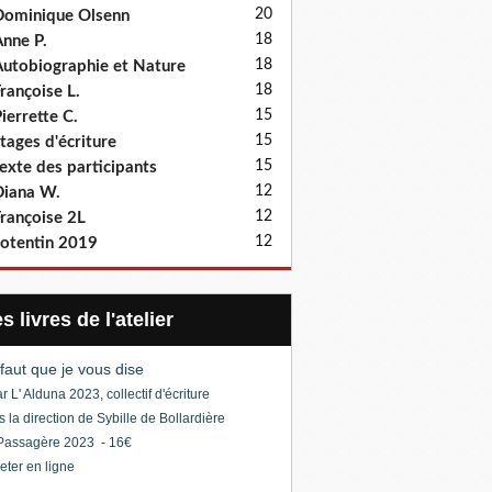
20
ominique Olsenn
18
nne P.
18
utobiographie et Nature
18
rançoise L.
15
ierrette C.
15
tages d'écriture
15
exte des participants
12
iana W.
12
rançoise 2L
12
otentin 2019
Les livres de l'atelier
l faut que je vous dise
r L' Alduna 2023, collectif d'écriture
s la direction de Sybille de Bollardière
Passagère 2023 - 16€
eter en ligne