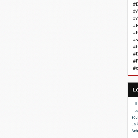
#D
#A
#A
#F
#P
#s
#t
#D
#F
#c
I
pa
sou
La 
Ach