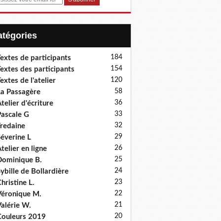
Catégories
184
extes de participants
154
extes des participants
120
extes de l'atelier
58
a Passagère
36
telier d'écriture
33
ascale G
32
redaine
29
éverine L
26
telier en ligne
25
ominique B.
24
ybille de Bollardière
23
hristine L.
22
éronique M.
21
alérie W.
20
ouleurs 2019