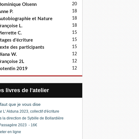
20
ominique Olsenn
18
nne P.
18
utobiographie et Nature
18
rançoise L.
15
ierrette C.
15
tages d'écriture
15
exte des participants
12
iana W.
12
rançoise 2L
12
otentin 2019
Les livres de l'atelier
l faut que je vous dise
r L' Alduna 2023, collectif d'écriture
s la direction de Sybille de Bollardière
Passagère 2023 - 16€
eter en ligne