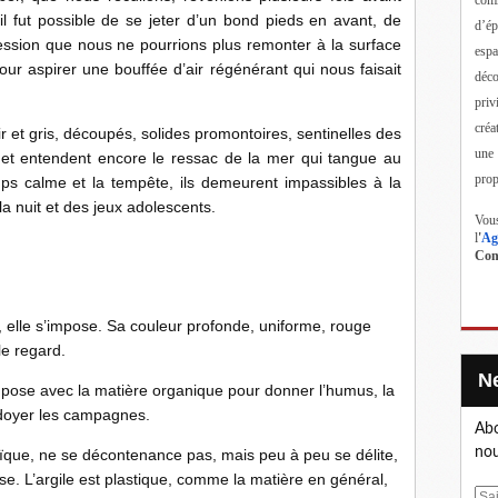
 il fut possible de se jeter d’un bond pieds en avant, de
d’ép
mpression que nous ne pourrions plus remonter à la surface
esp
ur aspirer une bouffée d’air régénérant qui nous faisait
déc
priv
créa
ir et gris, découpés, solides promontoires, sentinelles des
une
 et entendent encore le ressac de la mer qui tangue au
prop
emps calme et la tempête, ils demeurent impassibles à la
e la nuit et des jeux adolescents.
Vous
l
'
Ag
Cont
, elle s’impose. Sa couleur profonde, uniforme, rouge
le regard.
 compose avec la matière organique pour donner l’humus, la
verdoyer les campagnes.
Abo
nou
toïque, ne se décontenance pas, mais peu à peu se délite,
rse. L’argile est plastique, comme la matière en général,
E