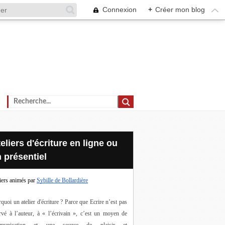
Connexion
+
Créer mon blog
 présentiel
iers animés par
Sybille de Bollardière
quoi un atelier d'écriture ? Parce que Ecrire n’est pas 
rvé à l’auteur, à « l’écrivain », c’est un moyen de 
munication et une source de plaisir et 