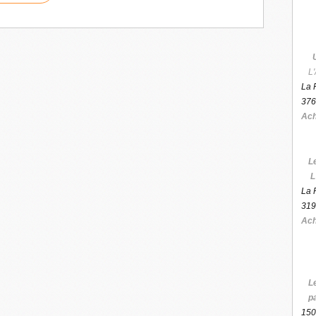
L'
La 
376
Ach
L
L
La 
319
Ach
L
p
150