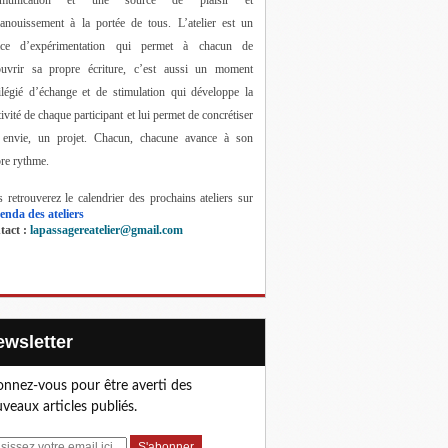
anouissement à la portée de tous. 
L’atelier est un 
ace d’expérimentation qui permet à chacun de 
ouvrir sa propre écriture, c’est aussi un moment 
ilégié d’échange et de stimulation qui développe la 
tivité de chaque participant et lui permet de concrétiser 
 envie, un projet. Chacun, chacune avance à son 
re rythme.
 retrouverez le calendrier des prochains ateliers sur 
enda des ateliers
act : 
lapassagereatelier@gmail.com
Newsletter
nnez-vous pour être averti des
veaux articles publiés.