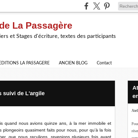
 de La Passagère
iers et Stages d'écriture, textes des participants
EDITIONS LA PASSAGERE
ANCIEN BLOG
Contact
Ateliers d'écriture en ligne ou
suivi de L'argile
en
Atel
s quand nous avions quinze ans, à la mer immobile et
Pour
es plongeoirs quasiment faits pour nous, pour qu’à la fois
rése
r, que nous reculions, revenions plusieurs fois avant
com