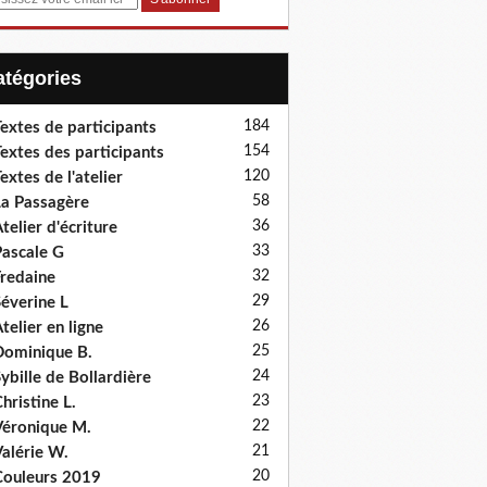
Catégories
184
extes de participants
154
extes des participants
120
extes de l'atelier
58
a Passagère
36
telier d'écriture
33
ascale G
32
redaine
29
éverine L
26
telier en ligne
25
ominique B.
24
ybille de Bollardière
23
hristine L.
22
éronique M.
21
alérie W.
20
ouleurs 2019