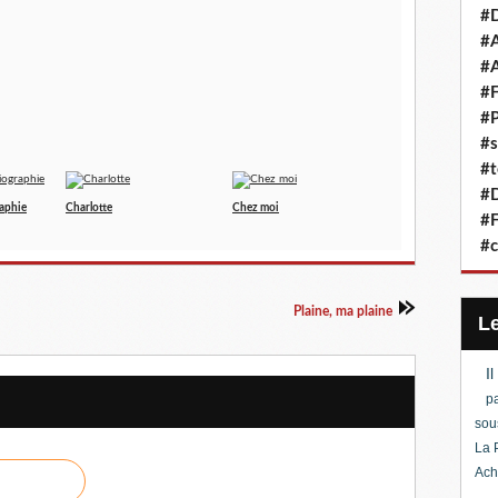
#D
#A
#A
#F
#P
#s
#t
#D
raphie
Charlotte
Chez moi
#F
#c
Plaine, ma plaine
I
pa
sou
La 
Ach