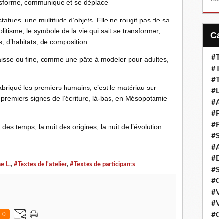
nsforme, communique et se déplace.
m
tatues, une multitude d’objets. Elle ne rougit pas de sa
a
olitisme, le symbole de la vie qui sait se transformer,
i
l
, d’habitats, de composition.
#T
épaisse ou fine, comme une pâte à modeler pour adultes,
#T
#T
abriqué les premiers humains, c’est le matériau sur
#L
es premiers signes de l’écriture, là-bas, en Mésopotamie
#A
#P
#F
es temps, la nuit des origines, la nuit de l’évolution.
#S
#A
#D
e L.
,
#Textes de l'atelier
,
#Textes de participants
#S
#C
#V
#V
0
#C