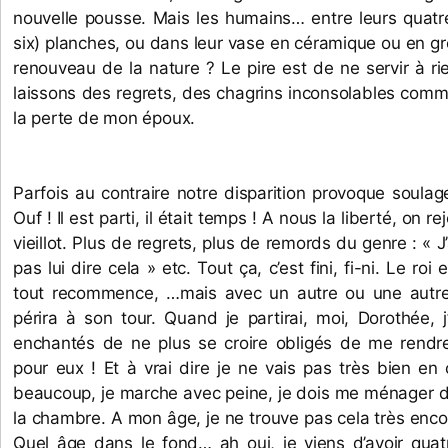
nouvelle pousse. Mais les humains… entre leurs quatre
six) planches, ou dans leur vase en céramique ou en grè
renouveau de la nature ? Le pire est de ne servir à rie
laissons des regrets, des chagrins inconsolables comme 
la perte de mon époux. 
Parfois au contraire notre disparition provoque soula
Ouf ! Il est parti, il était temps ! A nous la liberté, on r
vieillot. Plus de regrets, plus de remords du genre : « J’
pas lui dire cela » etc. Tout ça, c’est fini, fi-ni. Le roi e
tout recommence, …mais avec un autre ou une autre qu
périra à son tour. Quand je partirai, moi, Dorothée, j
enchantés de ne plus se croire obligés de me rendre
pour eux ! Et à vrai dire je ne vais pas très bien en
beaucoup, je marche avec peine, je dois me ménager di
la chambre. A mon âge, je ne trouve pas cela très enc
Quel âge dans le fond… ah oui, je viens d’avoir quatr