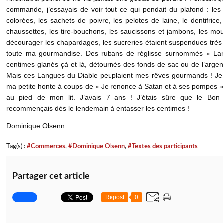
commande, j’essayais de voir tout ce qui pendait du plafond : les tr
colorées, les sachets de poivre, les pelotes de laine, le dentifrice
chaussettes, les tire-bouchons, les saucissons et jambons, les mo
décourager les chapardages, les sucreries étaient suspendues très
toute ma gourmandise. Des rubans de réglisse surnommés « La
centimes glanés çà et là, détournés des fonds de sac ou de l’arge
Mais ces Langues du Diable peuplaient mes rêves gourmands ! Je 
ma petite honte à coups de « Je renonce à Satan et à ses pompes »
au pied de mon lit. J’avais 7 ans ! J’étais sûre que le Bon
recommençais dès le lendemain à entasser les centimes !
Dominique Olsenn
Tag(s) :
#Commerces
,
#Dominique Olsenn
,
#Textes des participants
Partager cet article
Repost
0