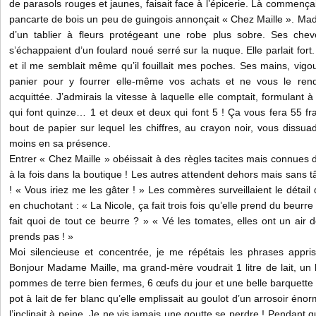
de parasols rouges et jaunes, faisait face à l’épicerie. Là commençai
pancarte de bois un peu de guingois annonçait « Chez Maille ». Ma
d’un tablier à fleurs protégeant une robe plus sobre. Ses chev
s’échappaient d’un foulard noué serré sur la nuque. Elle parlait fort.
et il me semblait même qu’il fouillait mes poches. Ses mains, vig
panier pour y fourrer elle-même vos achats et ne vous le rendai
acquittée. J’admirais la vitesse à laquelle elle comptait, formulant à
qui font quinze… 1 et deux et deux qui font 5 ! Ça vous fera 55 fra
bout de papier sur lequel les chiffres, au crayon noir, vous dissua
moins en sa présence.
Entrer « Chez Maille » obéissait à des règles tacites mais connues
à la fois dans la boutique ! Les autres attendent dehors mais sans tâ
! « Vous iriez me les gâter ! » Les commères surveillaient le détai
en chuchotant : « La Nicole, ça fait trois fois qu’elle prend du beurr
fait quoi de tout ce beurre ? » « Vé les tomates, elles ont un air d
prends pas ! »
Moi silencieuse et concentrée, je me répétais les phrases appr
Bonjour Madame Maille, ma grand-mère voudrait 1 litre de lait, un
pommes de terre bien fermes, 6 œufs du jour et une belle barquette 
pot à lait de fer blanc qu’elle emplissait au goulot d’un arrosoir éno
l’inclinait à peine. Je ne vis jamais une goutte se perdre ! Pendant qu