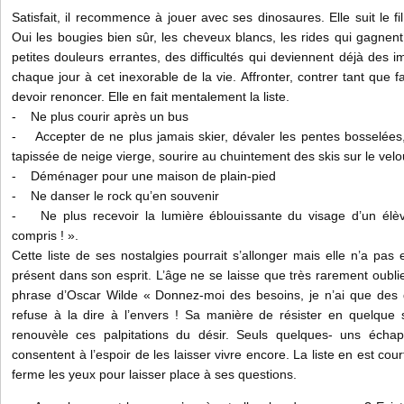
Satisfait, il recommence à jouer avec ses dinosaures. Elle suit le fi
Oui les bougies bien sûr, les cheveux blancs, les rides qui gagnent
petites douleurs errantes, des difficultés qui deviennent déjà des i
chaque jour à cet inexorable de la vie. Affronter, contrer tant que f
devoir renoncer. Elle en fait mentalement la liste.
- Ne plus courir après un bus
- Accepter de ne plus jamais skier, dévaler les pentes bosselées, 
tapissée de neige vierge, sourire au chuintement des skis sur le velo
- Déménager pour une maison de plain-pied
- Ne danser le rock qu’en souvenir
- Ne plus recevoir la lumière éblouissante du visage d’un élève
compris ! ».
Cette liste de ses nostalgies pourrait s’allonger mais elle n’a pas 
présent dans son esprit. L’âge ne se laisse que très rarement oublier.
phrase d’Oscar Wilde « Donnez-moi des besoins, je n’ai que des dé
refuse à la dire à l’envers ! Sa manière de résister en quelque sor
renouvèle ces palpitations du désir. Seuls quelques- uns éch
consentent à l’espoir de les laisser vivre encore. La liste en est cou
ferme les yeux pour laisser place à ses questions.