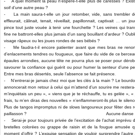
- A quel moment la peau n’espère-t-elle plus de caresses ? Existe-
soif d’une autre peau ?
- La main saura-t-elle un jour retomber, vide, sans trembler d
effleurait, câlinait, tenait, réveillait, papillonnait, captivait … un j
pince tout juste vouée à tenir une fourchette ? Les veines qui tra
fine ne battront-elles plus jamais d’un sang bouillant d’ardeur ? Oubl
visage râpeux ou les joues rondes de ses bébés ?
- Me faudra-t-il encore patienter avant que mes bras ne reno
d’enlacements tendres ou fougueux, que faire du vide de ce bercea
épaules arrondies, aucune tête ne pourra plus se poser pour dérob
savourer la confiance qui guérit ou pour humer la senteu
Entre mes bras désertés, seule l’absence se fait présence.
- N’entrerai-je jamais chez moi que les clés à la main ? Le bourd
annoncerait mon retour à celui qui m’attend d’un sourire me restera-t-
m’inquiétais un peu », « viens que je te réchauffe, tu es gelée », « j
frais, tu m’en diras des nouvelles » n’enflammeront-ils plus le sile
Plus de tangos impromptus ni de slows langoureux pour fêter des ret
paillasson ? Aucune danse ne se satisfa
- Serai-je pour toujours privée de l’excitation de l’achat imprévu d’
bretelles colorées ou grappe de raisin et de la fougue amusée q
moment d’offrir ? L’exquise sensation de vouloir surprendre l’autre a