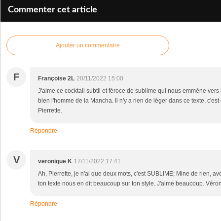
Commenter cet article
Ajouter un commentaire
F
Françoise 2L
20/11/2022 15:00
J'aime ce cocktail subtil et féroce de sublime qui nous emmène vers l
bien l'homme de la Mancha. Il n'y a rien de léger dans ce texte, c'es
Pierrette.
Répondre
V
veronique K
17/11/2022 17:41
Ah, Pierrette, je n'ai que deux mots, c'est SUBLIME; Mine de rien, av
ton texte nous en dit beaucoup sur ton style. J'aime beaucoup. Véro
Répondre