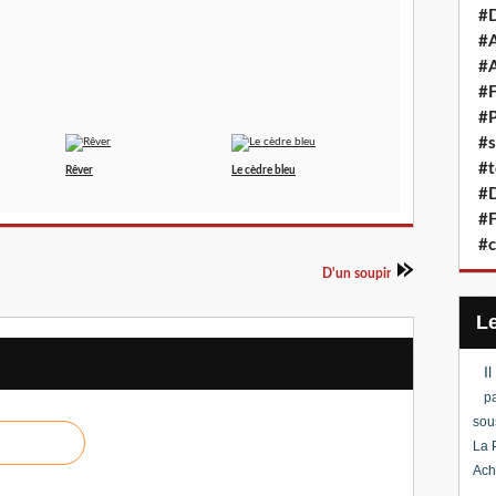
#D
#A
#A
#F
#P
#s
#t
Rêver
Le cèdre bleu
#D
#F
#c
D'un soupir
I
pa
sou
La 
Ach