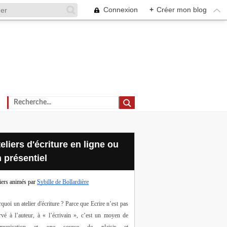
Connexion
+
Créer mon blog
 présentiel
iers animés par
Sybille de Bollardière
quoi un atelier d'écriture ? Parce que Ecrire n’est pas 
rvé à l’auteur, à « l’écrivain », c’est un moyen de 
munication et une source de plaisir et 