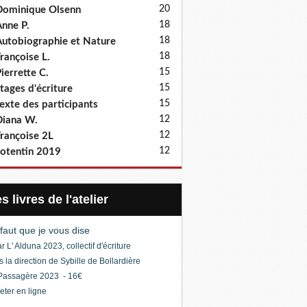
20
ominique Olsenn
18
nne P.
18
utobiographie et Nature
18
rançoise L.
15
ierrette C.
15
tages d'écriture
15
exte des participants
12
iana W.
12
rançoise 2L
12
otentin 2019
Les livres de l'atelier
l faut que je vous dise
r L' Alduna 2023, collectif d'écriture
s la direction de Sybille de Bollardière
Passagère 2023 - 16€
eter en ligne