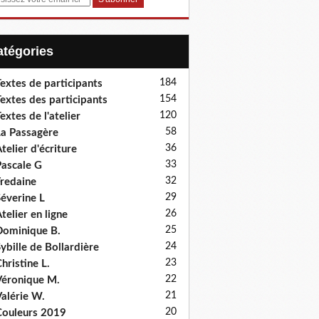
Catégories
184
extes de participants
154
extes des participants
120
extes de l'atelier
58
a Passagère
36
telier d'écriture
33
ascale G
32
redaine
29
éverine L
26
telier en ligne
25
ominique B.
24
ybille de Bollardière
23
hristine L.
22
éronique M.
21
alérie W.
20
ouleurs 2019