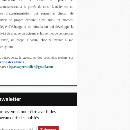
anouissement à la portée de tous. 
L’atelier est un 
ace d’expérimentation qui permet à chacun de 
ouvrir sa propre écriture, c’est aussi un moment 
ilégié d’échange et de stimulation qui développe la 
tivité de chaque participant et lui permet de concrétiser 
 envie, un projet. Chacun, chacune avance à son 
re rythme.
 retrouverez le calendrier des prochains ateliers sur 
enda des ateliers
act : 
lapassagereatelier@gmail.com
Newsletter
nnez-vous pour être averti des
veaux articles publiés.