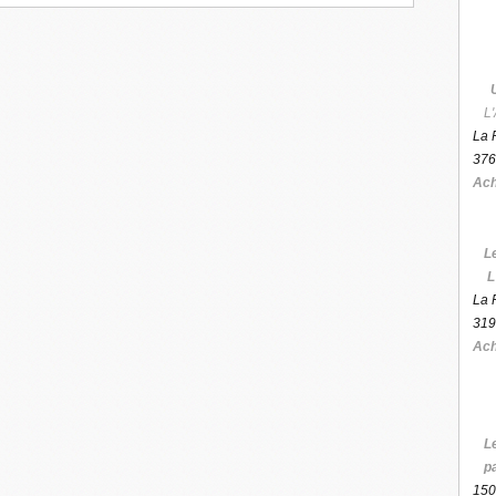
L'
La 
376
Ach
L
L
La 
319
Ach
L
p
150