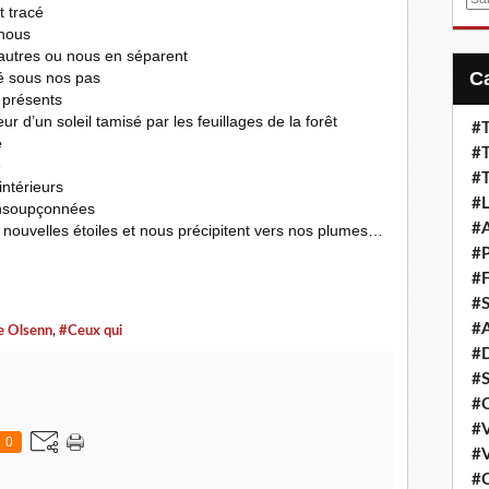
t tracé
m
 nous
a
autres ou nous en séparent
i
ré sous nos pas
l
 présents
ur d’un soleil tamisé par les
feuillages
de la forêt
#T
e
#T
e
#T
intérieurs
#L
insoupçonnées
#A
ouvelles étoiles et nous précipitent vers nos plumes
…
#P
#F
#S
#A
e Olsenn
,
#Ceux qui
#D
#S
#C
#V
0
#V
#C