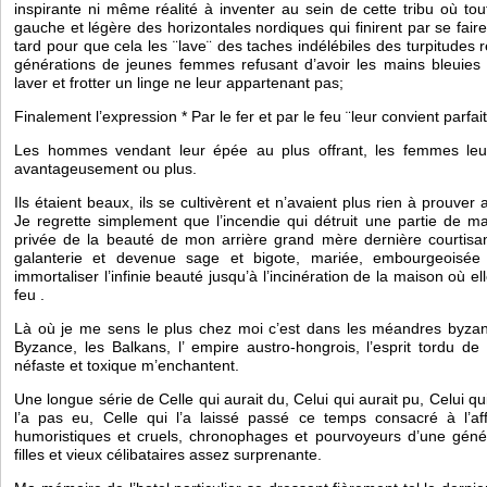
inspirante ni même réalité à inventer au sein de cette tribu où tout
gauche et légère des horizontales nordiques qui finirent par se faire
tard pour que cela les ¨lave¨ des taches indélébiles des turpitudes
générations de jeunes femmes refusant d’avoir les mains bleuies 
laver et frotter un linge ne leur appartenant pas;
Finalement l’expression * Par le fer et par le feu ¨leur convient parfai
Les hommes vendant leur épée au plus offrant, les femmes leur 
avantageusement ou plus.
Ils étaient beaux, ils se cultivèrent et n’avaient plus rien à prouver
Je regrette simplement que l’incendie qui détruit une partie de m
privée de la beauté de mon arrière grand mère dernière courtisan
galanterie et devenue sage et bigote, mariée, embourgeoisée 
immortaliser l’infinie beauté jusqu’à l’incinération de la maison où ell
feu .
Là où je me sens le plus chez moi c’est dans les méandres byzanti
Byzance, les Balkans, l’ empire austro-hongrois, l’esprit tordu de l
néfaste et toxique m’enchantent.
Une longue série de Celle qui aurait du, Celui qui aurait pu, Celui qu
l’a pas eu, Celle qui l’a laissé passé ce temps consacré à l’affû
humoristiques et cruels, chronophages et pourvoyeurs d’une généra
filles et vieux célibataires assez surprenante.