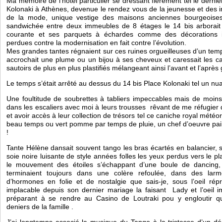
Ma mémoire de l’hotel particulier se dressant fièrement tel le dernie
Kolonaki à Athènes, devenue le rendez vous de la jeunesse et des int
de la mode, unique vestige des maisons anciennes bourgeoises
sandwichée entre deux immeubles de 8 étages le 14 bis arborai
courante et ses parquets à échardes comme des décorations i
perdues contre la modernisation en fait contre l’évolution.
Mes grandes tantes régnaient sur ces ruines orgueilleuses d’un temp
accrochait une plume ou un bijou à ses cheveux et caressait les c
sautoirs de plus en plus plastifiés mélangeant ainsi l’avant et l’après
Le temps s’était arrêté au dessus du 14 bis Place Kolonaki tel un nu
Une foultitude de soubrettes à tabliers impeccables mais de moins
dans les escaliers avec moi à leurs trousses  rêvant de me réfugier
et avoir accès à leur collection de trésors tel ce caniche royal météo
beau temps ou vert pomme par temps de pluie, un chef d’oeuvre paillet
!
Tante Hélène dansait souvent tango les bras écartés en balancier, s
soie noire luisante de style années folles les yeux perdus vers le pla
le mouvement des étoiles s’échappant d’une boule de dancing,
terminaient toujours dans une colère refoulée, dans des larm
d’hormones en folie et de nostalgie que sais-je, sous l’oeil répr
implacable depuis son dernier mariage la faisant  Lady et l’oeil 
préparant à se rendre au Casino de Loutraki pou y engloutir quo
deniers de la famille .