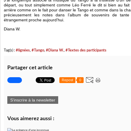
J’ai longtemps associé la musique du Tango à la tristesse d’un dé
départ, ou tout simplement comme Léo Ferré le dit si bien au fait
arrière comme on le fait pour danser le Tango et comme dans la cha
précieusement les notes dans l’album de souvenirs de tante
étrangement proche aujourd’hui.
Diana W.
Tag(s) :
#lignées
,
#Tango
,
#Diana W.
,
#Textes des participants
Partager cet article
Repost
0
S'inscrire à la newsletter
Vous aimerez aussi :