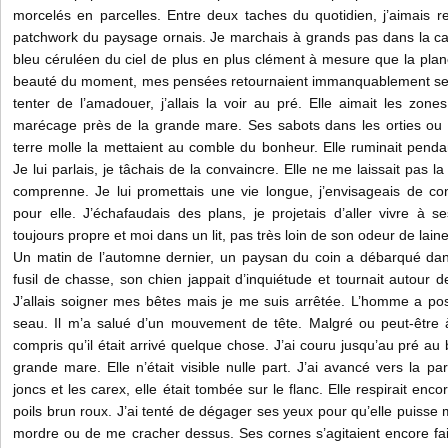
morcelés en parcelles. Entre deux taches du quotidien, j’aimais r
patchwork du paysage ornais. Je marchais à grands pas dans la 
bleu céruléen du ciel de plus en plus clément à mesure que la planè
beauté du moment, mes pensées retournaient immanquablement se fo
tenter de l’amadouer, j’allais la voir au pré. Elle aimait les zone
marécage près de la grande mare. Ses sabots dans les orties ou
terre molle la mettaient au comble du bonheur. Elle ruminait penda
Je lui parlais, je tâchais de la convaincre. Elle ne me laissait pas la 
comprenne. Je lui promettais une vie longue, j’envisageais de co
pour elle. J’échafaudais des plans, je projetais d’aller vivre à se
toujours propre et moi dans un lit, pas très loin de son odeur de lain
Un matin de l’automne dernier, un paysan du coin a débarqué dans 
fusil de chasse, son chien jappait d’inquiétude et tournait autour
J’allais soigner mes bêtes mais je me suis arrêtée. L’homme a p
seau. Il m’a salué d’un mouvement de tête. Malgré ou peut-être à
compris qu’il était arrivé quelque chose. J’ai couru jusqu’au pré au 
grande mare. Elle n’était visible nulle part. J’ai avancé vers la p
joncs et les carex, elle était tombée sur le flanc. Elle respirait enc
poils brun roux. J’ai tenté de dégager ses yeux pour qu’elle puisse 
mordre ou de me cracher dessus. Ses cornes s’agitaient encore fai