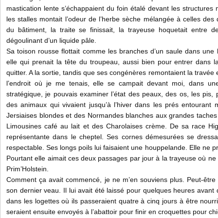
mastication lente s’échappaient du foin étalé devant les structures 
les stalles montait l’odeur de l’herbe sèche mélangée à celles des
du bâtiment, la traite se finissait, la trayeuse hoquetait entre 
dégoulinant d’un liquide pâle.
Sa toison rousse flottait comme les branches d’un saule dans une br
elle qui prenait la tête du troupeau, aussi bien pour entrer dans la
quitter. A la sortie, tandis que ses congénères remontaient la travée
l’endroit où je me tenais, elle se campait devant moi, dans une
stratégique, je pouvais examiner l’état des peaux, des os, les pis,
des animaux qui vivaient jusqu’à l’hiver dans les prés entouran
Jersiaises blondes et des Normandes blanches aux grandes taches
Limousines café au lait et des Charolaises crème. De sa race High
représentante dans le cheptel. Ses cornes démesurées se dressai
respectable. Ses longs poils lui faisaient une houppelande. Elle ne pr
Pourtant elle aimait ces deux passages par jour à la trayeuse où ne 
Prim’Holstein.
Comment ça avait commencé, je ne m’en souviens plus. Peut-être d
son dernier veau. Il lui avait été laissé pour quelques heures avant d
dans les logettes où ils passeraient quatre à cinq jours à être nourri
seraient ensuite envoyés à l’abattoir pour finir en croquettes pour ch