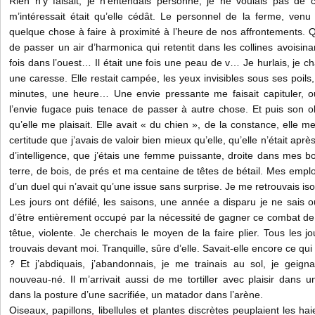
Rien n’y faisait, je n’entendais personne, je ne voulais pas de 
m’intéressait était qu’elle cédât. Le personnel de la ferme, venu
quelque chose à faire à proximité à l’heure de nos affrontements. 
de passer un air d’harmonica qui retentit dans les collines avoisinan
fois dans l’ouest… Il était une fois une peau de v… Je hurlais, je cha
une caresse. Elle restait campée, les yeux invisibles sous ses poils
minutes, une heure… Une envie pressante me faisait capituler, o
l’envie fugace puis tenace de passer à autre chose. Et puis son ob
qu’elle me plaisait. Elle avait « du chien », de la constance, elle me
certitude que j’avais de valoir bien mieux qu’elle, qu’elle n’était ap
d’intelligence, que j’étais une femme puissante, droite dans mes 
terre, de bois, de prés et ma centaine de têtes de bétail. Mes emplo
d’un duel qui n’avait qu’une issue sans surprise. Je me retrouvais i
Les jours ont défilé, les saisons, une année a disparu je ne sais 
d’être entièrement occupé par la nécessité de gagner ce combat de
têtue, violente. Je cherchais le moyen de la faire plier. Tous les jou
trouvais devant moi. Tranquille, sûre d’elle. Savait-elle encore ce qui
? Et j’abdiquais, j’abandonnais, je me trainais au sol, je geig
nouveau-né. Il m’arrivait aussi de me tortiller avec plaisir dans
dans la posture d’une sacrifiée, un matador dans l’arène.
Oiseaux, papillons, libellules et plantes discrètes peuplaient les 