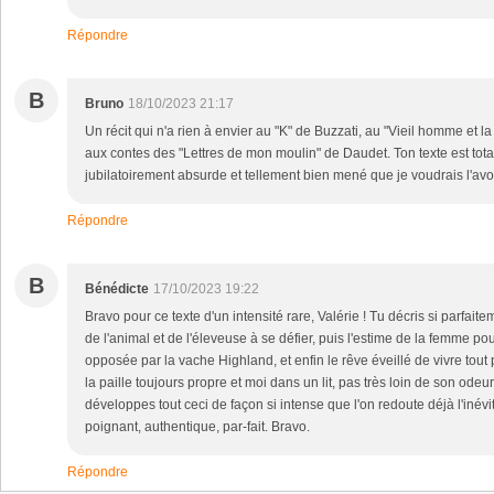
Répondre
B
Bruno
18/10/2023 21:17
Un récit qui n'a rien à envier au "K" de Buzzati, au "Vieil homme et
aux contes des "Lettres de mon moulin" de Daudet. Ton texte est tota
jubilatoirement absurde et tellement bien mené que je voudrais l'avoir
Répondre
B
Bénédicte
17/10/2023 19:22
Bravo pour ce texte d'un intensité rare, Valérie ! Tu décris si parfai
de l'animal et de l'éleveuse à se défier, puis l'estime de la femme pour
opposée par la vache Highland, et enfin le rêve éveillé de vivre tout p
la paille toujours propre et moi dans un lit, pas très loin de son odeur
développes tout ceci de façon si intense que l'on redoute déjà l'inévit
poignant, authentique, par-fait. Bravo.
Répondre