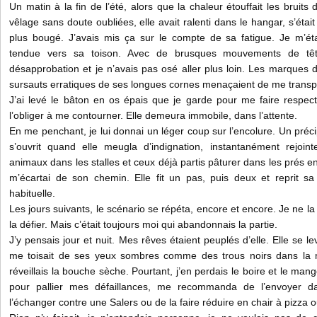
Un matin à la fin de l’été, alors que la chaleur étouffait les bruits
vêlage sans doute oubliées, elle avait ralenti dans le hangar, s’était
plus bougé. J’avais mis ça sur le compte de sa fatigue. Je m’ét
tendue vers sa toison. Avec de brusques mouvements de tête,
désapprobation et je n’avais pas osé aller plus loin. Les marques d’
sursauts erratiques de ses longues cornes menaçaient de me transp
J’ai levé le bâton en os épais que je garde pour me faire respect
l’obliger à me contourner. Elle demeura immobile, dans l’attente.
En me penchant, je lui donnai un léger coup sur l’encolure. Un préci
s’ouvrit quand elle meugla d’indignation, instantanément rejoi
animaux dans les stalles et ceux déjà partis pâturer dans les prés e
m’écartai de son chemin. Elle fit un pas, puis deux et reprit s
habituelle.
Les jours suivants, le scénario se répéta, encore et encore. Je ne la 
la défier. Mais c’était toujours moi qui abandonnais la partie.
J’y pensais jour et nuit. Mes rêves étaient peuplés d’elle. Elle se le
me toisait de ses yeux sombres comme des trous noirs dans la
réveillais la bouche sèche. Pourtant, j’en perdais le boire et le mang
pour pallier mes défaillances, me recommanda de l’envoyer d
l’échanger contre une Salers ou de la faire réduire en chair à pizza 