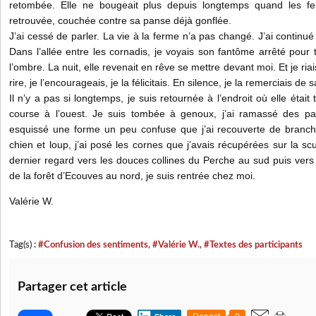
retombée. Elle ne bougeait plus depuis longtemps quand les fe
retrouvée, couchée contre sa panse déjà gonflée.
J’ai cessé de parler. La vie à la ferme n’a pas changé. J’ai continu
Dans l’allée entre les cornadis, je voyais son fantôme arrêté pour t
l’ombre. La nuit, elle revenait en rêve se mettre devant moi. Et je ria
rire, je l’encourageais, je la félicitais. En silence, je la remerciais d
Il n’y a pas si longtemps, je suis retournée à l’endroit où elle était 
course à l’ouest. Je suis tombée à genoux, j’ai ramassé des pa
esquissé une forme un peu confuse que j’ai recouverte de branch
chien et loup, j’ai posé les cornes que j’avais récupérées sur la sc
dernier regard vers les douces collines du Perche au sud puis vers l
de la forêt d’Ecouves au nord, je suis rentrée chez moi.
Valérie W.
Tag(s) :
#Confusion des sentiments
,
#Valérie W.
,
#Textes des participants
Partager cet article