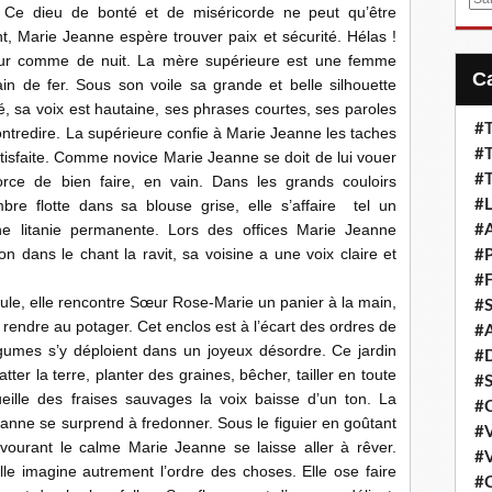
. Ce dieu de bonté et de miséricorde ne peut qu’être
m
, Marie Jeanne espère trouver paix et sécurité. Hélas !
a
jour comme de nuit. La mère supérieure est une femme
i
in de fer. Sous son voile sa grande et belle silhouette
l
 sa voix est hautaine, ses phrases courtes, ses paroles
#T
contredire. La supérieure confie à Marie Jeanne les taches
#T
satisfaite. Comme novice Marie Jeanne se doit de lui vouer
#T
force de bien faire, en vain. Dans les grands couloirs
re flotte dans sa blouse grise, elle s’affaire tel un
#L
ne litanie permanente. Lors des offices Marie Jeanne
#A
 dans le chant la ravit, sa voisine a une voix claire et
#P
#F
elle rencontre Sœur Rose-Marie un panier à la main,
#S
se rendre au potager. Cet enclos est à l’écart des ordres de
#A
légumes s’y déploient dans un joyeux désordre. Ce jardin
#D
tter la terre, planter des graines, bêcher, tailler en toute
#S
ille des fraises sauvages la voix baisse d’un ton. La
#C
anne se surprend à fredonner. Sous le figuier en goûtant
#V
Savourant le calme Marie Jeanne se laisse aller à rêver.
#V
le imagine autrement l’ordre des choses. Elle ose faire
#C