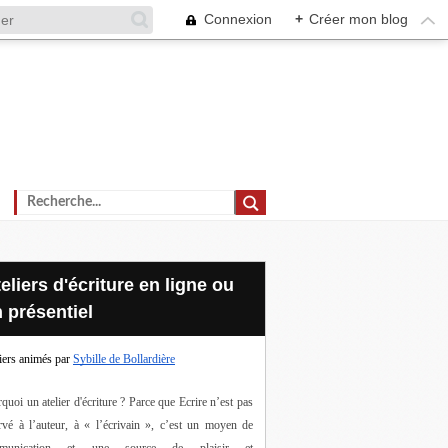
Connexion
+
Créer mon blog
 présentiel
iers animés par
Sybille de Bollardière
quoi un atelier d'écriture ? Parce que Ecrire n’est pas 
rvé à l’auteur, à « l’écrivain », c’est un moyen de 
munication et une source de plaisir et 