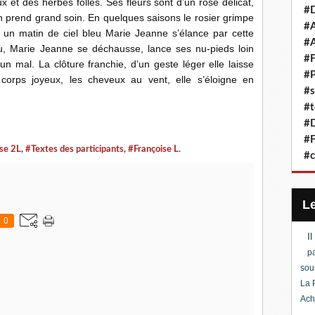
x et des herbes folles. Ses fleurs sont d’un rose délicat,
#D
 prend grand soin. En quelques saisons le rosier grimpe
#A
, un matin de ciel bleu Marie Jeanne s’élance par cette
#A
u, Marie Jeanne se déchausse, lance ses nu-pieds loin
#F
cun mal. La clôture franchie, d’un geste léger elle laisse
#P
corps joyeux, les cheveux au vent, elle s’éloigne en
#s
#t
#D
#F
se 2L
,
#Textes des participants
,
#Françoise L.
#c
0
I
pa
sou
La 
Ach