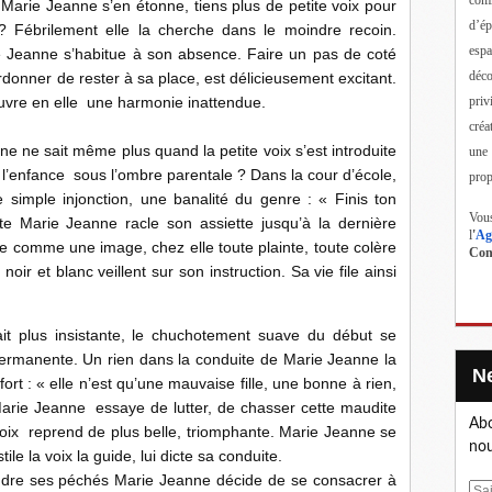
Marie Jeanne s’en étonne, tiens plus de petite voix pour
d’ép
? Fébrilement elle la cherche dans le moindre recoin.
esp
ie Jeanne s’habitue à son absence. Faire un pas de coté
déc
rdonner de rester à sa place, est délicieusement excitant.
priv
couvre en elle une harmonie inattendue.
créa
 sait même plus quand la petite voix s’est introduite
une
 l’enfance sous l’ombre parentale ? Dans la cour d’école,
prop
e simple injonction, une banalité du genre : « Finis ton
Vous
ante Marie Jeanne racle son assiette jusqu’à la dernière
l
'
Ag
ge comme une image, chez elle toute plainte, toute colère
Cont
oir et blanc veillent sur son instruction. Sa vie file ainsi
lus insistante, le chuchotement suave du début se
permanente. Un rien dans la conduite de Marie Jeanne la
 fort : « elle n’est qu’une mauvaise fille, une bonne à rien,
Marie Jeanne essaye de lutter, de chasser cette maudite
Abo
a voix reprend de plus belle, triomphante. Marie Jeanne se
nou
e la voix la guide, lui dicte sa conduite.
s péchés Marie Jeanne décide de se consacrer à
E