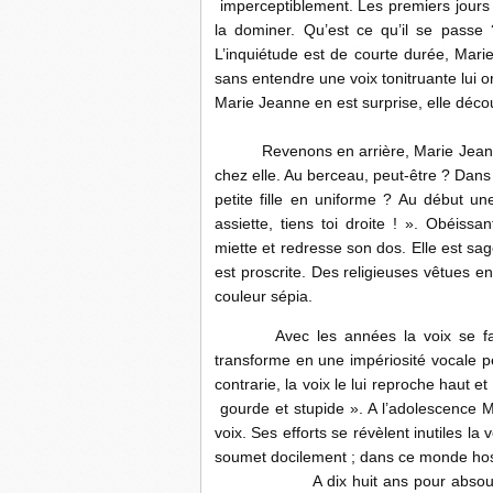
imperceptiblement. Les premiers jours 
la dominer. Qu’est ce qu’il se passe 
L’inquiétude est de courte durée, Mar
sans entendre une voix tonitruante lui o
Marie Jeanne en est surprise, elle dé
Revenons en arrière, Marie Jeanne ne
chez elle. Au berceau, peut-être ? Dans
petite fille en uniforme ? Au début un
assiette, tiens toi droite ! ». Obéiss
miette et redresse son dos. Elle est sa
est proscrite. Des religieuses vêtues en n
couleur sépia.
Avec les années la voix se fait p
transforme en une impériosité vocale 
contrarie, la voix le lui reproche haut et
gourde et stupide ». A l’adolescence 
voix. Ses efforts se révèlent inutiles l
soumet docilement ; dans ce monde hostil
A dix huit ans pour absoudre se