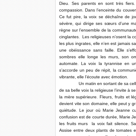
Dieu. Ses parents en sont très fiers
compassion. Dans l’enceinte du couvent
Ce fut pire, la voix se déchaîne de 
sévère, qui dirige ses sœurs d’une ma
règne sur l’ensemble de la communauté,
cinglantes. Les religieuses n’osent la 
les plus ingrates, elle n’en est jamais 
une obéissance sans faille. Elle s’ef
sombres elle longe les murs, son omb
automate. La voix la tyrannise en u
s’accorde un peu de répit, la communion
vibrante, elle l’écoute avec émotion.
Un matin en sortant de sa cellule, 
de sa belle voix la religieuse l’invite à 
la mère supérieure. Fleurs, fruits et 
devient vite son domaine, elle peut y gra
quiétude. Le jour où Marie Jeanne cue
confusion est de courte durée, Marie Je
les fruits murs la voix fait silence. 
Assise entre deux plants de tomates el