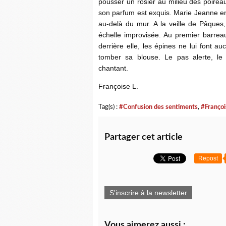
pousser un rosier au milieu des poireau
son parfum est exquis. Marie Jeanne en
au-delà du mur. A la veille de Pâques
échelle improvisée. Au premier barrea
derrière elle, les épines ne lui font au
tomber sa blouse. Le pas alerte, le 
chantant.
Françoise L.
Tag(s) :
#Confusion des sentiments
,
#Françoi
Partager cet article
Repost
S'inscrire à la newsletter
Vous aimerez aussi :