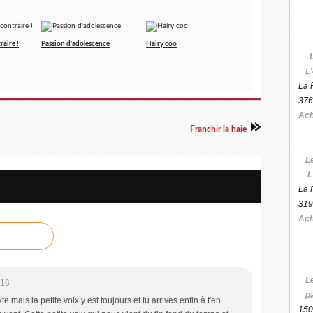
raire !
Passion d'adolescence
Hairy coo
L'
La 
376
Ach
Franchir la haie
L
L
La 
319
Ach
L
:16
p
te mais la petite voix y est toujours et tu arrives enfin à t'en
150