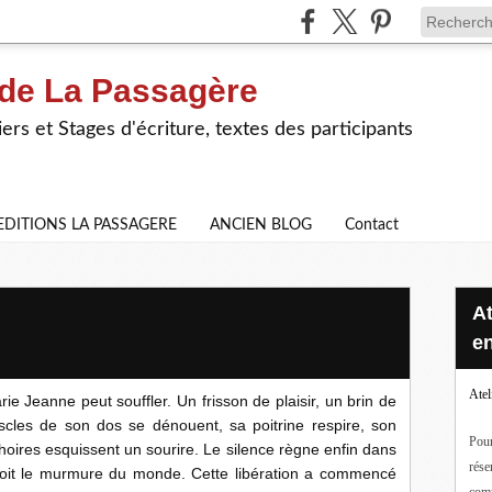
 de La Passagère
iers et Stages d'écriture, textes des participants
EDITIONS LA PASSAGERE
ANCIEN BLOG
Contact
Ateliers d'écriture en ligne ou
en
Atel
rie Jeanne peut souffler. Un frisson de plaisir, un brin de
uscles de son dos se dénouent, sa poitrine respire, son
Pour
hoires esquissent un sourire. Le silence règne enfin dans
rése
çoit le murmure du monde. Cette libération a commencé
com