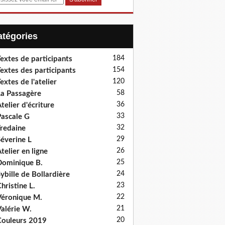
Catégories
184
extes de participants
154
extes des participants
120
extes de l'atelier
58
a Passagère
36
telier d'écriture
33
ascale G
32
redaine
29
éverine L
26
telier en ligne
25
ominique B.
24
ybille de Bollardière
23
hristine L.
22
éronique M.
21
alérie W.
20
ouleurs 2019