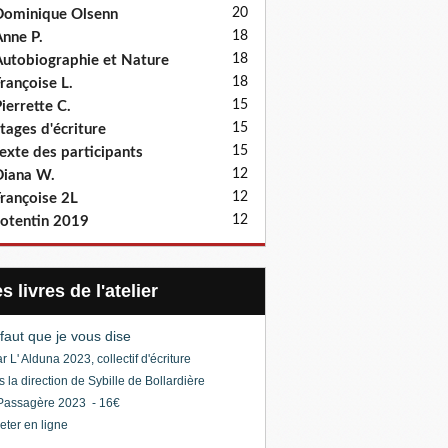
20
ominique Olsenn
18
nne P.
18
utobiographie et Nature
18
rançoise L.
15
ierrette C.
15
tages d'écriture
15
exte des participants
12
iana W.
12
rançoise 2L
12
otentin 2019
Les livres de l'atelier
l faut que je vous dise
r L' Alduna 2023, collectif d'écriture
s la direction de Sybille de Bollardière
Passagère 2023 - 16€
eter en ligne