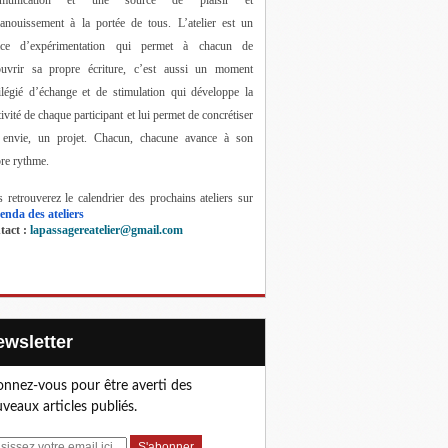
anouissement à la portée de tous. 
L’atelier est un 
ace d’expérimentation qui permet à chacun de 
ouvrir sa propre écriture, c’est aussi un moment 
ilégié d’échange et de stimulation qui développe la 
tivité de chaque participant et lui permet de concrétiser 
 envie, un projet. Chacun, chacune avance à son 
re rythme.
 retrouverez le calendrier des prochains ateliers sur 
enda des ateliers
act : 
lapassagereatelier@gmail.com
Newsletter
nnez-vous pour être averti des
veaux articles publiés.