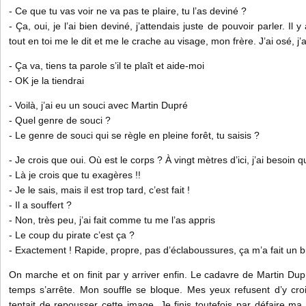
- Ce que tu vas voir ne va pas te plaire, tu l’as deviné ?
- Ça, oui, je l’ai bien deviné, j’attendais juste de pouvoir parler. Il
tout en toi me le dit et me le crache au visage, mon frère. J’ai osé, j
- Ça va, tiens ta parole s’il te plaît et aide-moi
- OK je la tiendrai
- Voilà, j’ai eu un souci avec Martin Dupré
- Quel genre de souci ?
- Le genre de souci qui se règle en pleine forêt, tu saisis ?
- Je crois que oui. Où est le corps ? À vingt mètres d’ici, j’ai besoin 
- Là je crois que tu exagères !!
- Je le sais, mais il est trop tard, c’est fait !
- Il a souffert ?
- Non, très peu, j’ai fait comme tu me l’as appris
- Le coup du pirate c’est ça ?
- Exactement ! Rapide, propre, pas d’éclaboussures, ça m’a fait un b
On marche et on finit par y arriver enfin. Le cadavre de Martin Dup
temps s’arrête. Mon souffle se bloque. Mes yeux refusent d’y cr
tentait de repousser cette image. Je finis toutefois par défaire m