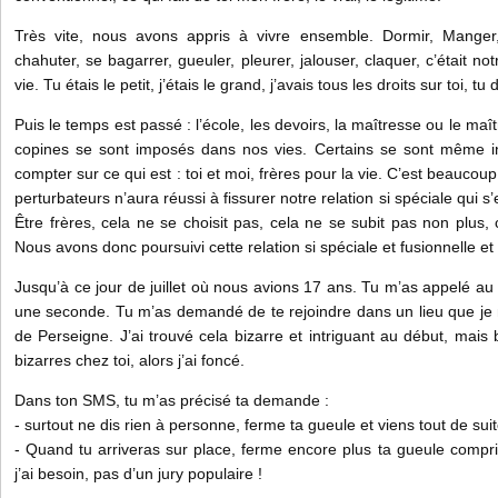
Très vite, nous avons appris à vivre ensemble. Dormir, Manger, 
chahuter, se bagarrer, gueuler, pleurer, jalouser, claquer, c’était no
vie. Tu étais le petit, j’étais le grand, j’avais tous les droits sur toi, 
Puis le temps est passé : l’école, les devoirs, la maîtresse ou le maît
copines se sont imposés dans nos vies. Certains se sont même in
compter sur ce qui est : toi et moi, frères pour la vie. C’est beaucou
perturbateurs n’aura réussi à fissurer notre relation si spéciale qui 
Être frères, cela ne se choisit pas, cela ne se subit pas non plus, 
Nous avons donc poursuivi cette relation si spéciale et fusionnelle e
Jusqu’à ce jour de juillet où nous avions 17 ans. Tu m’as appelé au 
une seconde. Tu m’as demandé de te rejoindre dans un lieu que je 
de Perseigne. J’ai trouvé cela bizarre et intriguant au début, mai
bizarres chez toi, alors j’ai foncé.
Dans ton SMS, tu m’as précisé ta demande :
- surtout ne dis rien à personne, ferme ta gueule et viens tout de sui
- Quand tu arriveras sur place, ferme encore plus ta gueule compr
j’ai besoin, pas d’un jury populaire !