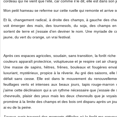
cordeau qui ne vient que l’été, car comme il le dit, elle est dans son
Mon petit hameau se referme sur cette ruelle qui remonte et arrive su
Et là, changement radical, à droite des champs, à gauche des ch
voit émerger des maïs, des tournesols, du soja, des champs en
sortent de terre et j’essaie d’en deviner le nom. Une myriade de 
jaune, du vert du orange, un vrai festival.
Après ces espaces agricoles, soudain, sans transition, la forêt rich
couleurs apparaît protectrice, voluptueuse et je respire cet air cha
Une masse de sapins, hêtres, frênes, bouleaux et fougères enva
luxuriant, mystérieux, propice à la rêverie. Au gré des saisons, elle
défait sans cesse. Elle est dans le mouvement du renouvellemen
feuillages verts et intenses aux beaux jours, tapis rouge-marron 
j’aime cette déclinaison qui a un rythme nécessaire que j’essaie de s
chevreuils, plaisir des yeux mais les deux chevreuils que je voya
promène à la limite des champs et des bois ont disparu après un jou
ai eu de la peine.
J’avoue avoir traversé des moments difficiles où la forêt me renvoya