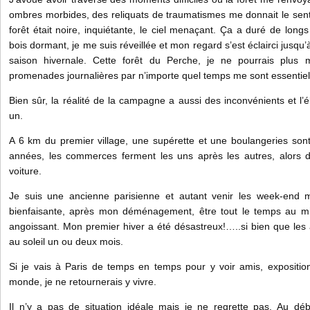
ombres morbides, des reliquats de traumatismes me donnait le sent
forêt était noire, inquiétante, le ciel menaçant. Ça a duré de longs 
bois dormant, je me suis réveillée et mon regard s’est éclairci jusqu
saison hivernale. Cette forêt du Perche, je ne pourrais plus
promenades journalières par n’importe quel temps me sont essentiel
Bien sûr, la réalité de la campagne a aussi des inconvénients et l’é
un.
A 6 km du premier village, une supérette et une boulangeries son
années, les commerces ferment les uns après les autres, alors di
voiture.
Je suis une ancienne parisienne et autant venir les week-end 
bienfaisante, après mon déménagement, être tout le temps au mil
angoissant. Mon premier hiver a été désastreux!…..si bien que les 
au soleil un ou deux mois.
Si je vais à Paris de temps en temps pour y voir amis, exposition
monde, je ne retournerais y vivre.
Il n’y a pas de situation idéale mais je ne regrette pas. Au déb