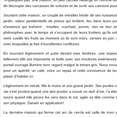
A quelques pas, une maison, un peu cachée héberge un homme dont 
de découper des carcasses de voitures et de sortir ses camions pour s
Jouxtant cette maison, un couple de retraités hérite de ses nuisance
jardin, odeur pestilentielle de pneus qui brûlent, feu dans leurs 
d’essence qui traînent , insultes, crachats, jurons, rien ne leur 
philosophes avec le temps et s’occupent de leurs fruitiers qu’ils on
venir cueillir les fruits au moment où ils sont mûrs, cerises en juin, 
avec lesquelles je fais d’excellentes confitures.
En tournant légèrement et juste devant mes fenêtres, une maison
tellement elle est imposante et belle avec ses moulures extérieures
portail ouvragé illumine mon regard malgré le temps gris. Nous nou
pour un apéritif, un café, voire un repas et cette connivence de b
plaisir d’habiter ici.
Légèrement en retrait, Me le maire et son grand jardin. Ses poules c
vie s’est produit quand une des poules a couvé un œuf d’oie, l’a él
souris quand elle picore les vers dans le sol, agite sa tête comme 
son physique. Darwin en application!
La dernière maison qui ferme cet arc de cercle est celle de mon 