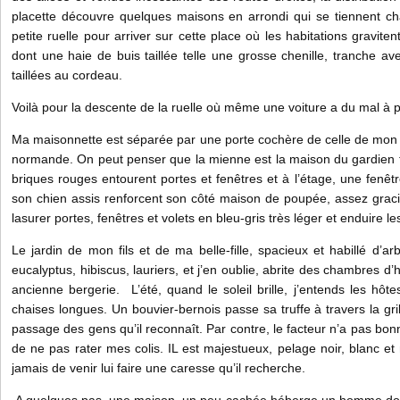
placette découvre quelques maisons en arrondi qui se tiennent cha
petite ruelle pour arriver sur cette place où les habitations gravite
dont une haie de buis taillée telle une grosse chenille, tranche ave
taillées au cordeau.
Voilà pour la descente de la ruelle où même une voiture a du mal à 
Ma maisonnette est séparée par une porte cochère de celle de mon f
normande. On peut penser que la mienne est la maison du gardien te
briques rouges entourent portes et fenêtres et à l’étage, une fenêt
son chien assis renforcent son côté maison de poupée, assez graci
lasurer portes, fenêtres et volets en bleu-gris très léger et enduire l
Le jardin de mon fils et de ma belle-fille, spacieux et habillé d’a
eucalyptus, hibiscus, lauriers, et j’en oublie, abrite des chambres d’
ancienne bergerie. L’été, quand le soleil brille, j’entends les hôte
chaises longues. Un bouvier-bernois passe sa truffe à travers la gr
passage des gens qu’il reconnaît. Par contre, le facteur n’a pas bo
de ne pas rater mes colis. IL est majestueux, pelage noir, blanc 
jamais de venir lui faire une caresse qu’il recherche.