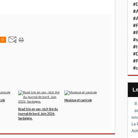
#D
#A
#A
#F
#P
0
#s
#t
#D
#F
#c
cule
Musique et canicule
I
Road trip en van, récit tiré du
pa
journal de bord. Juin 2026,
sou
Sardaigne.
La 
Ach