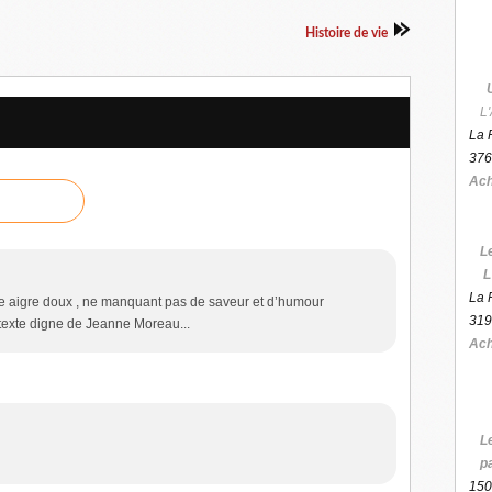
Histoire de vie
L'
La 
376
Ach
L
L
La 
e aigre doux , ne manquant pas de saveur et d’humour
319
 texte digne de Jeanne Moreau...
Ach
L
p
150