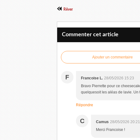
Rêver
Commenter cet article
Ajouter un commentaire
F
Francoise L.
28/05/2026 15:23
Bravo Pierrette pour ce cheesecak
quelquesoit les aléas de lavie. Un
Répondre
C
Camus
28/05/2026 20:21
Merci Francoise !