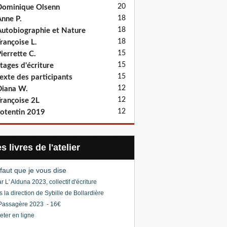
20
ominique Olsenn
18
nne P.
18
utobiographie et Nature
18
rançoise L.
15
ierrette C.
15
tages d'écriture
15
exte des participants
12
iana W.
12
rançoise 2L
12
otentin 2019
Les livres de l'atelier
l faut que je vous dise
r L' Alduna 2023, collectif d'écriture
s la direction de Sybille de Bollardière
Passagère 2023 - 16€
eter en ligne