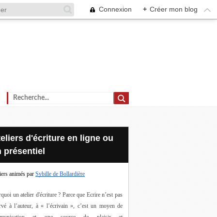
Connexion
+
Créer mon blog
 présentiel
iers animés par
Sybille de Bollardière
quoi un atelier d'écriture ? Parce que Ecrire n’est pas 
rvé à l’auteur, à « l’écrivain », c’est un moyen de 
munication et une source de plaisir et 