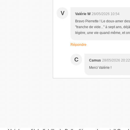
V
Valérie W
28/05/2026 10:54
Bravo Pierrette ! Le doux-amer des
"tranche de vide..." à sept ans, d
légère, une vie quand même, et on
Répondre
C
Camus
28/05/2026 20:22
Merci Valérie !