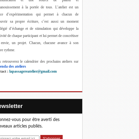
anouissement à la portée de tous. 
L’atelier est un 
ace d’expérimentation qui permet à chacun de 
ouvrir sa propre écriture, c’est aussi un moment 
ilégié d’échange et de stimulation qui développe la 
tivité de chaque participant et lui permet de concrétiser 
 envie, un projet. Chacun, chacune avance à son 
re rythme.
 retrouverez le calendrier des prochains ateliers sur 
enda des ateliers
act : 
lapassagereatelier@gmail.com
Newsletter
nnez-vous pour être averti des
veaux articles publiés.