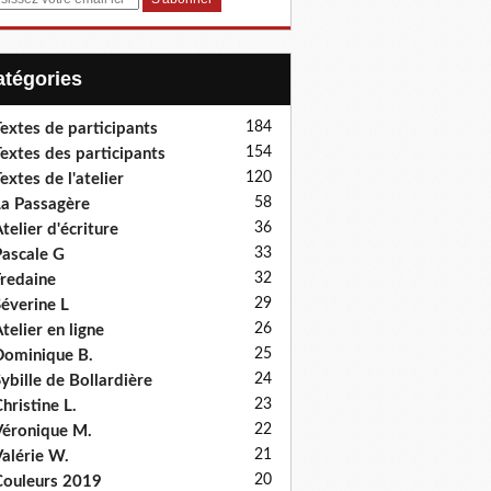
Catégories
184
extes de participants
154
extes des participants
120
extes de l'atelier
58
a Passagère
36
telier d'écriture
33
ascale G
32
redaine
29
éverine L
26
telier en ligne
25
ominique B.
24
ybille de Bollardière
23
hristine L.
22
éronique M.
21
alérie W.
20
ouleurs 2019