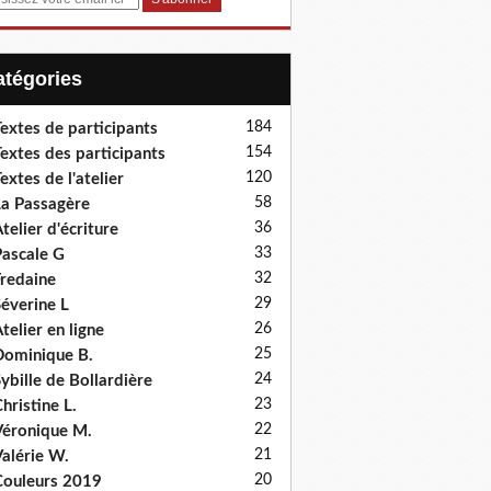
Catégories
184
extes de participants
154
extes des participants
120
extes de l'atelier
58
a Passagère
36
telier d'écriture
33
ascale G
32
redaine
29
éverine L
26
telier en ligne
25
ominique B.
24
ybille de Bollardière
23
hristine L.
22
éronique M.
21
alérie W.
20
ouleurs 2019