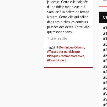
jeunesse. Cette ville baignée
m
d’une fidèle mer bleue qui
a
s’amuse à la colère de temps
i
à autre. Cette ville qui câline
l
dans ses ruelles les couleurs
passées des ocres. Cette ville
#T
qui résonne sans...
#T
Lire la suite
#T
#L
Tag(s) :
#Dominique Olsenn
,
#A
#Textes des participants
,
#P
#Plaques commémoratives
,
#Dominique B.
#F
#S
#A
#D
#S
#C
#V
#V
#C