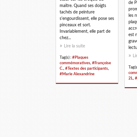
de P
maître. Quand ses doigts
prom
tachés de peinture
les 
s'engourdissent, elle pose ses
pla
pinceaux et sort.
accr
Invariablement, elle part de
est n
chez...
grav
Lire la suite
lect
Li
Tag(s) :
#Plaques
commémoratives
,
#Françoise
Tag(s
C.
,
#Textes des participants
,
com
#Marie Alexandrine
2L
,
#