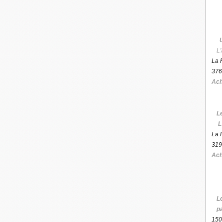
L'
La 
376
Ach
L
L
La 
319
Ach
L
p
150