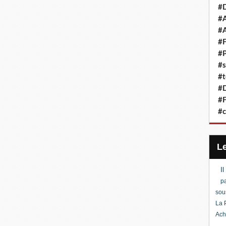
#D
#A
#A
#F
#P
#s
#t
#D
#F
#c
I
pa
sou
La 
Ach