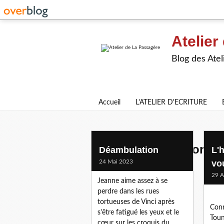
Atelier
Blog des Atel
Accueil
L'ATELIER D'ECRITURE
plaques commemorati
Déambulation
L'
24 Mai 2023
vou
29 A
Jeanne aime assez à se
perdre dans les rues
tortueuses de Vinci après
Conn
s'être fatigué les yeux et le
Toun
cœur sur les croquis du