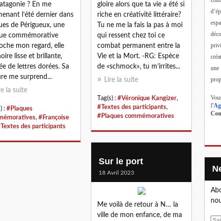
atagonie ? En me
gloire alors que ta vie a été si
d’ép
enant l’été dernier dans
riche en créativité littéraire?
esp
rues de Périgueux, une
Tu ne me la fais la pas à moi
déc
que commémorative
qui ressent chez toi ce
priv
oche mon regard, elle
combat permanent entre la
oire lisse et brillante,
Vie et la Mort. -RG: Espèce
créa
ée de lettres dorées. Sa
de «schmock», tu m’irrites...
une
ure me surprend...
prop
Lire la suite
re la suite
Vous
Tag(s) :
#Véronique Kangizer
,
l
'
Ag
#Textes des participants
,
) :
#Plaques
Cont
#Plaques commémoratives
mémoratives
,
#Françoise
Textes des participants
Sur le port
18 Avril 2023
Abo
nou
Me voilà de retour à N… la
ville de mon enfance, de ma
E