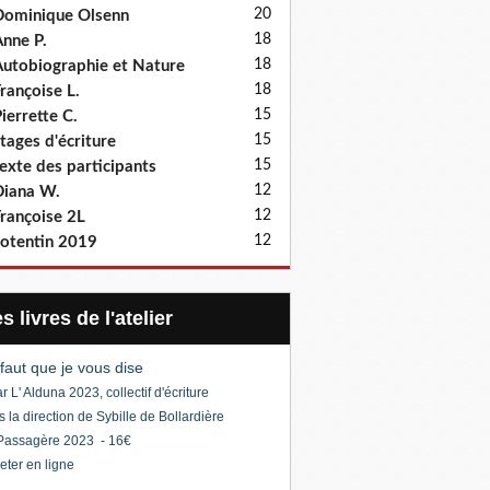
20
ominique Olsenn
18
nne P.
18
utobiographie et Nature
18
rançoise L.
15
ierrette C.
15
tages d'écriture
15
exte des participants
12
iana W.
12
rançoise 2L
12
otentin 2019
Les livres de l'atelier
l faut que je vous dise
r L' Alduna 2023, collectif d'écriture
s la direction de Sybille de Bollardière
Passagère 2023 - 16€
eter en ligne