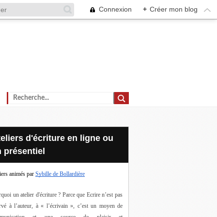
Connexion
+
Créer mon blog
 présentiel
iers animés par
Sybille de Bollardière
quoi un atelier d'écriture ? Parce que Ecrire n’est pas 
rvé à l’auteur, à « l’écrivain », c’est un moyen de 
munication et une source de plaisir et 