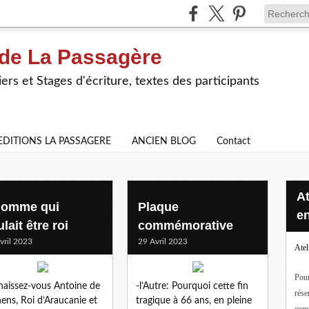
 de La Passagère
iers et Stages d'écriture, textes des participants
EDITIONS LA PASSAGERE
ANCIEN BLOG
Contact
Ateliers d'écriture en ligne ou
ves
homme qui
Plaque
en
lait être roi
commémorative
vril 2023
29 Avril 2023
Atel
Pour
aissez-vous Antoine de
-l’Autre: Pourquoi cette fin
rése
ens, Roi d’Araucanie et
tragique à 66 ans, en pleine
com