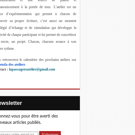
anouissement à la portée de tous. 
L’atelier est un 
ace d’expérimentation qui permet à chacun de 
ouvrir sa propre écriture, c’est aussi un moment 
ilégié d’échange et de stimulation qui développe la 
tivité de chaque participant et lui permet de concrétiser 
 envie, un projet. Chacun, chacune avance à son 
re rythme.
 retrouverez le calendrier des prochains ateliers sur 
enda des ateliers
act : 
lapassagereatelier@gmail.com
Newsletter
nnez-vous pour être averti des
veaux articles publiés.