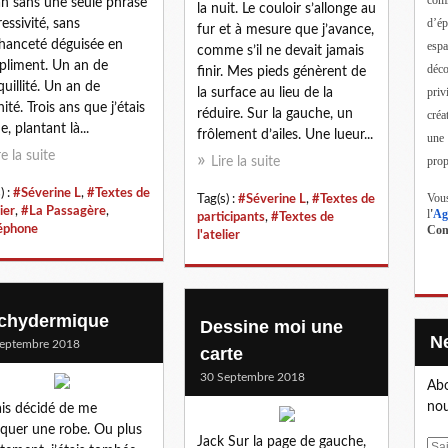
n sans une seule phrase
la nuit. Le couloir s’allonge au
d’ép
ressivité, sans
fur et à mesure que j’avance,
anceté déguisée en
esp
comme s’il ne devait jamais
liment. Un an de
déc
finir. Mes pieds génèrent de
quillité. Un an de
priv
la surface au lieu de la
ité. Trois ans que j’étais
réduire. Sur la gauche, un
créa
e, plantant là...
frôlement d’ailes. Une lueur...
une
re la suite
prop
Lire la suite
) :
#Séverine L
,
#Textes de
Vous
Tag(s) :
#Séverine L
,
#Textes de
lier
,
#La Passagère
,
l
'
Ag
participants
,
#Textes de
éphone
Cont
l'atelier
chydermique
Dessine moi une
eptembre 2018
carte
30 Septembre 2018
Abo
nou
ais décidé de me
iquer une robe. Ou plus
Jack Sur la page de gauche,
E