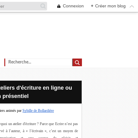
Connexion
+
Créer mon blog
 présentiel
iers animés par
Sybille de Bollardière
quoi un atelier d'écriture ? Parce que Ecrire n’est pas 
rvé à l’auteur, à « l’écrivain », c’est un moyen de 
munication et une source de plaisir et 