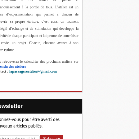
anouissement à la portée de tous. 
L’atelier est un 
ace d’expérimentation qui permet à chacun de 
ouvrir sa propre écriture, c’est aussi un moment 
ilégié d’échange et de stimulation qui développe la 
tivité de chaque participant et lui permet de concrétiser 
 envie, un projet. Chacun, chacune avance à son 
re rythme.
 retrouverez le calendrier des prochains ateliers sur 
enda des ateliers
act : 
lapassagereatelier@gmail.com
Newsletter
nnez-vous pour être averti des
veaux articles publiés.