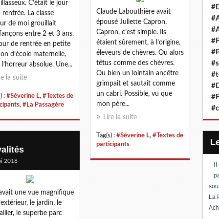
llasseux. C’était le jour
#D
Claude Labouthière avait
a rentrée. La classe
#A
épousé Juliette Capron.
ur de moi grouillait
#A
Capron, c’est simple. Ils
fançons entre 2 et 3 ans.
#F
étaient sûrement, à l’origine,
our de rentrée en petite
#P
éleveurs de chèvres. Ou alors
ion d’école maternelle,
têtus comme des chèvres.
#s
t l’horreur absolue. Une...
Ou bien un lointain ancêtre
#t
re la suite
grimpait et sautait comme
#D
un cabri. Possible, vu que
) :
#Séverine L
,
#Textes de
#F
mon père...
icipants
,
#La Passagère
#c
Lire la suite
Tag(s) :
#Séverine L
,
#Textes de
participants
alités
i 2018
I
pa
sou
 avait une vue magnifique
La 
’extérieur, le jardin, le
Ach
ailler, le superbe parc