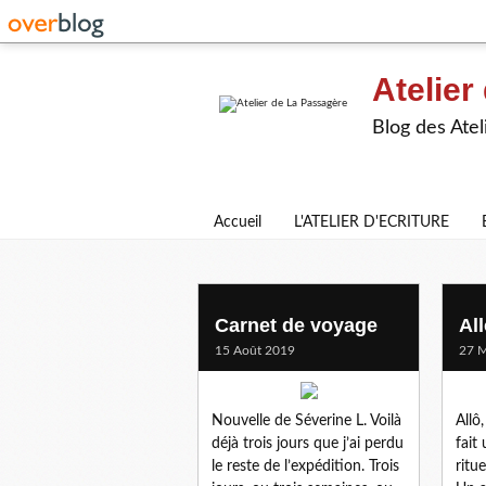
Atelier
Blog des Atel
Accueil
L'ATELIER D'ECRITURE
severine l
Carnet de voyage
Al
15 Août 2019
27 M
Nouvelle de Séverine L. Voilà
Allô
déjà trois jours que j’ai perdu
fait
le reste de l’expédition. Trois
ritu