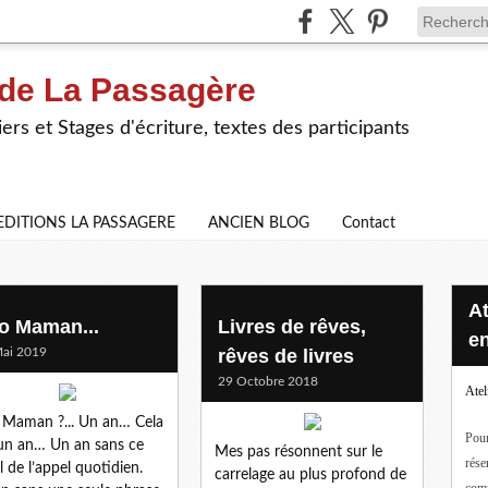
 de La Passagère
iers et Stages d'écriture, textes des participants
EDITIONS LA PASSAGERE
ANCIEN BLOG
Contact
Ateliers d'écriture en ligne ou
lo Maman...
Livres de rêves,
en
ai 2019
rêves de livres
29 Octobre 2018
Atel
, Maman ?... Un an… Cela
Pour
 un an… Un an sans ce
Mes pas résonnent sur le
rése
el de l’appel quotidien.
carrelage au plus profond de
com