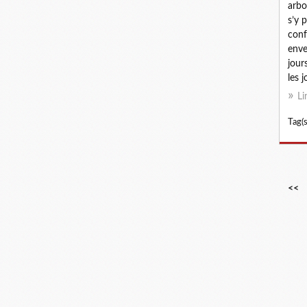
arbo
s’y p
conf
enve
jours
les j
Li
Tag(s
<<