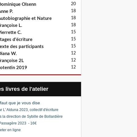
20
ominique Olsenn
18
nne P.
18
utobiographie et Nature
18
rançoise L.
15
ierrette C.
15
tages d'écriture
15
exte des participants
12
iana W.
12
rançoise 2L
12
otentin 2019
Les livres de l'atelier
l faut que je vous dise
r L' Alduna 2023, collectif d'écriture
s la direction de Sybille de Bollardière
Passagère 2023 - 16€
eter en ligne