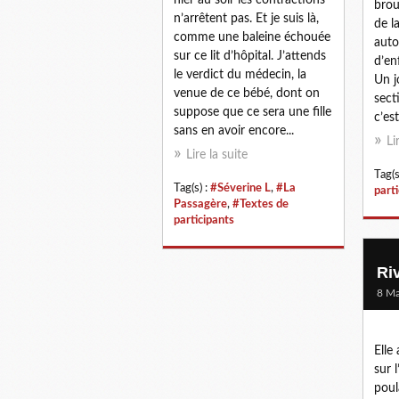
broui
n’arrêtent pas. Et je suis là,
de l
comme une baleine échouée
auto
sur ce lit d’hôpital. J’attends
d’en
le verdict du médecin, la
Un j
venue de ce bébé, dont on
sect
suppose que ce sera une fille
c’es
sans en avoir encore...
Li
Lire la suite
Tag(s
Tag(s) :
#Séverine L
,
#La
part
Passagère
,
#Textes de
participants
Riv
8 Ma
Elle
sur l
poul