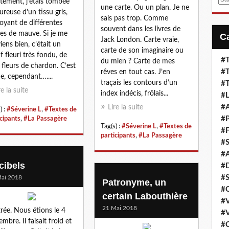
tement, j’étais tombée
une carte. Ou un plan. Je ne
m
reuse d’un tissu gris,
sais pas trop. Comme
a
oyant de différentes
souvent dans les livres de
i
tes de mauve. Si je me
Jack London. Carte vraie,
l
iens bien, c’était un
carte de son imaginaire ou
f fleuri très fondu, de
#T
du mien ? Carte de mes
 fleurs de chardon. C’est
#T
rêves en tout cas. J’en
e, cependant…....
traçais les contours d’un
#T
re la suite
index indécis, frôlais...
#L
#A
Lire la suite
) :
#Séverine L
,
#Textes de
#P
icipants
,
#La Passagère
Tag(s) :
#Séverine L
,
#Textes de
#F
participants
,
#La Passagère
#S
#A
cibels
#D
#S
ai 2018
Patronyme, un
#C
certain Labouthière
#V
21 Mai 2018
rée. Nous étions le 4
#V
mbre. Il faisait froid et
#C