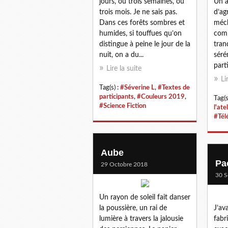
jours, ou trois semaines, ou
Un a
trois mois. Je ne sais pas.
d’ag
Dans ces forêts sombres et
méch
humides, si touffues qu’on
comp
distingue à peine le jour de la
tran
nuit, on a du...
sérén
parti
Lire la suite
Li
Tag(s) :
#Séverine L
,
#Textes de
participants
,
#Couleurs 2019
,
Tag(s
#Science Fiction
l'ate
#Tél
Aube
Pa
29 Octobre 2018
30 S
Un rayon de soleil fait danser
la poussière, un rai de
J’av
lumière à travers la jalousie
fabr