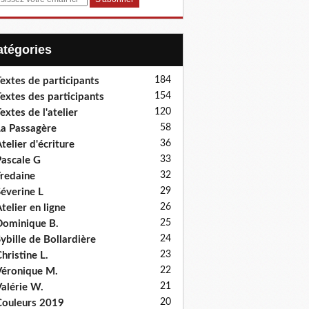
Catégories
184
extes de participants
154
extes des participants
120
extes de l'atelier
58
a Passagère
36
telier d'écriture
33
ascale G
32
redaine
29
éverine L
26
telier en ligne
25
ominique B.
24
ybille de Bollardière
23
hristine L.
22
éronique M.
21
alérie W.
20
ouleurs 2019