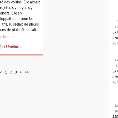
ré des voisins. Elle aimait
rojeter, s’y noyer, s’y
ondre. Elle s’y
loppait de brume les
 gris, ruisselait de pleurs
L'
ours de pluie, étincelait...
La 
re la suite
376
Ach
) :
#Séverine L
L
L
La 
<
1
2
3
>
>>
319
Ach
L
p
150