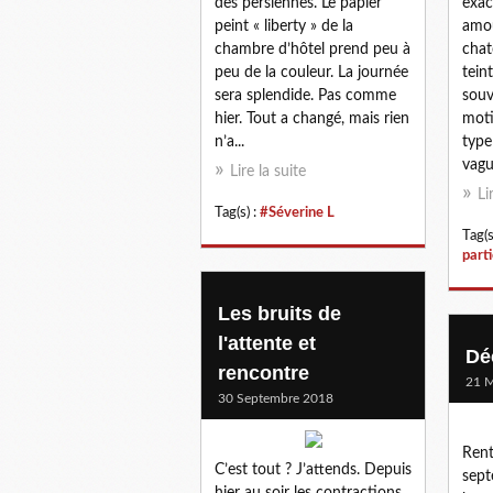
des persiennes. Le papier
exac
peint « liberty » de la
amou
chambre d’hôtel prend peu à
chat
peu de la couleur. La journée
tein
sera splendide. Pas comme
souv
hier. Tout a changé, mais rien
moti
n’a...
type
vagu
Lire la suite
Li
Tag(s) :
#Séverine L
Tag(s
part
Les bruits de
l'attente et
Dé
rencontre
21 M
30 Septembre 2018
Rent
C’est tout ? J’attends. Depuis
septe
hier au soir les contractions