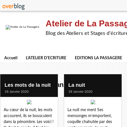
Atelier de La Passa
Blog des Ateliers et Stages d'écritur
Accueil
L'ATELIER D'ECRITURE
EDITIONS LA PASSAGERE
textes de participants
Les mots de la nuit
La nuit
18 Janvier 2020
18 Janvier 2020
Au cœur de la nuit, les mots
La nuit me ment Ses
accourent, ils se bousculent
mensonges m’emportent,
dans la pénombre. Les voici !
coquille chahutée par des