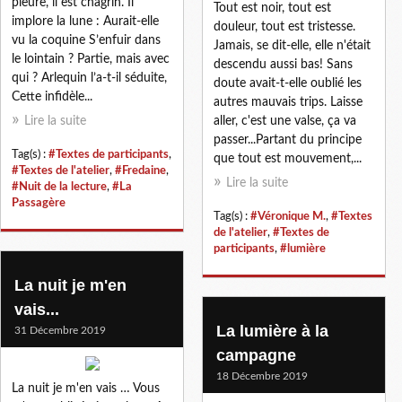
pleure, il est chagrin. Il
Tout est noir, tout est
implore la lune : Aurait-elle
douleur, tout est tristesse.
vu la coquine S’enfuir dans
Jamais, se dit-elle, elle n'était
le lointain ? Partie, mais avec
descendu aussi bas! Sans
qui ? Arlequin l’a-t-il séduite,
doute avait-t-elle oublié les
Cette infidèle...
autres mauvais trips. Laisse
Lire la suite
aller, c'est une valse, ça va
passer...Partant du principe
Tag(s) :
#Textes de participants
,
que tout est mouvement,...
#Textes de l'atelier
,
#Fredaine
,
Lire la suite
#Nuit de la lecture
,
#La
Passagère
Tag(s) :
#Véronique M.
,
#Textes
de l'atelier
,
#Textes de
participants
,
#lumière
La nuit je m'en
vais...
La lumière à la
31 Décembre 2019
campagne
18 Décembre 2019
La nuit je m'en vais … Vous