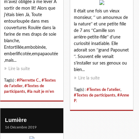
m'avez obligée à me lever A
sortir de mon lit! Alors que
Il était une fois un vieux
j'étais bien ,là, Toute
monsieur, ‘’ un amoureux de
entourloupée dans mes
la nature’’ et une petite fille
couvertures Roulée dans la
de 7 ans ‘’Camille son
farine de mes draps de soie
arrière-petite-fille’’ d’une
blanche,
curiosité insatiable. Elle
Entortillée,embobinée,
adorait son ‘’grand Papounet
emberlificotée,empapaoutée
‘’. Souvent elle venait
,mais...
s’installer sur ses genoux ou
Lire la suite
bien...
Lire la suite
Tag(s) :
#Pierrette C.
,
#Textes
de l'atelier
,
#Textes de
Tag(s) :
#Textes de l'atelier
,
participants
,
#la nuit je m'en
#Textes de participants
,
#Anne
P.
Lumière
16 Décembre 2019