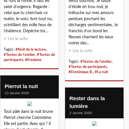
Ils font la ronde, il faut les
vents sournois. Je saute
saisir d’urgence. Regarde :
d’étoile en trou noir, je
celui que tu cherchais ce
trébuche sur mes amours
matin, le voici, livré tout nu,
perdues jonchant les
scintillant des mille feux de
décharges sentimentales. Je
l’évidence. Dépêche-toi...
franchis d’un bond les
fleuves charriant les eaux
Lire la suite
noires des...
Tag(s) :
#Nuit de la lecture
,
Lire la suite
#Textes de l'atelier
,
#Textes de
participants
,
#Fredaine
Tag(s) :
#Textes de l'atelier
,
#Textes de participants
,
#Dominique B.
,
#La nuit
Pierrot la nuit
13 Janvier 2020
Rester dans la
lumière
Tout pâle dans la nuit brune
2 Janvier 2020
Pierrot cherche Colombine.
Elle est partie. Avec qui ? Il