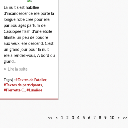
La nuit s'est habillée
d'incandescence elle porte la
longue robe crée pour elle,
par Soulages parfum de
Cassiopée flash d'une étoile
filante, un peu de poudre
aux yeux, elle descend. C'est
un grand jour pour la nuit
elle a rendez-vous, A bord du
grand...
Lire la suite
Tag(s) :
#Textes de l'atelier
,
#Textes de participants
,
#Pierrette C.
,
#Lumière
<<
<
1
2
3
4
5
6
7
8
9
10
>
>>