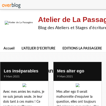
Atelier de La Passa
Blog des Ateliers et Stages d'écritur
Accueil
L'ATELIER D'ECRITURE
EDITIONS LA PASSAGERE
textes de participants
Les inséparables
Mes alter ego
9 Mars 2021
9 Mars 2021
Avec mes amies les mains, je
Mes alter ego Il serait
ne suis jamais seule. Je leur
malhonnête d’esquiver la
dois tant à ces mains ! Ce
question, elles ont toujours