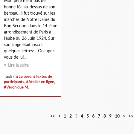
Mon père n’eut pas de
bonne fée au-dessus de son
berceau, il fut trouvé sur les
marches de Notre Dame du
Bon Secours dans le 14 ième
arrondissement de Paris à
l’aube du 26 Juin 1924. Sur
son lange était inscrit
quelques lettres: - Occupez-
vous de lui,...
Lire la suite
Tag(s) :
#Le père
,
#Textes de
participants
,
#Atelier en ligne
,
#Véronique M.
<<
<
1
2
3
4
5
6
7
8
9
10
>
>>