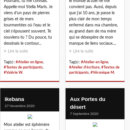
Pourtant, tu me connais.
le monde actuel ne me
Appelle-moi Stella Maris. Je
convient pas. Aussi, depuis
viens d’un pays de pierres
que j’ai 10 ans, je passe le
grises et de mers
plus clair de mon temps
tourmentées où l’eau et le
enfermé dans ma chambre,
ciel s’épousent souvent. Te
au grand dam de ma mère
souviens-tu ? Du pouce, tu
qui se désespère de mon
dessinais le contour...
manque de liens sociaux....
Lire la suite
Lire la suite
Tag(s) :
#Atelier en ligne
,
Tag(s) :
#Atelier en ligne
,
#Textes de participants
,
#Atelier d'écriture
,
#Textes de
#Valérie W.
participants
,
#Véronique M.
Ikebana
Aux Portes du
27 Novembre 2020
désert
7 Septembre 2020
Mon atelier est éphémère