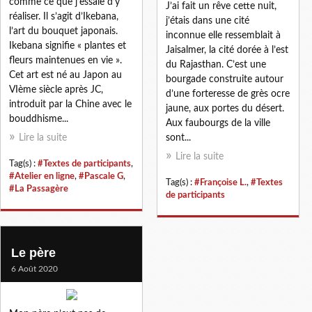
comme ce que j’essaie d’y
J’ai fait un rêve cette nuit,
réaliser. Il s’agit d’Ikebana,
j’étais dans une cité
l’art du bouquet japonais.
inconnue elle ressemblait à
Ikebana signifie « plantes et
Jaisalmer, la cité dorée à l’est
fleurs maintenues en vie ».
du Rajasthan. C’est une
Cet art est né au Japon au
bourgade construite autour
VIème siècle après JC,
d’une forteresse de grès ocre
introduit par la Chine avec le
jaune, aux portes du désert.
bouddhisme...
Aux faubourgs de la ville
Lire la suite
sont...
Lire la suite
Tag(s) :
#Textes de participants
,
#Atelier en ligne
,
#Pascale G
,
Tag(s) :
#Françoise L.
,
#Textes
#La Passagère
de participants
Le père
6 Août 2020