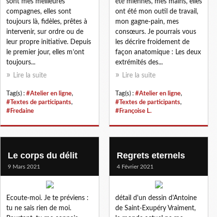
sont mes meilleures
été miennes, mes mains, elles
compagnes, elles sont
ont été mon outil de travail,
toujours là, fidèles, prêtes à
mon gagne-pain, mes
intervenir, sur ordre ou de
consœurs. Je pourrais vous
leur propre initiative. Depuis
les décrire froidement de
le premier jour, elles m’ont
façon anatomique : Les deux
toujours...
extrémités des...
Lire la suite
Lire la suite
Tag(s) :
#Atelier en ligne
,
Tag(s) :
#Atelier en ligne
,
#Textes de participants
,
#Textes de participants
,
#Fredaine
#Françoise L.
Le corps du délit
Regrets eternels
9 Mars 2021
4 Février 2021
Ecoute-moi. Je te préviens :
détail d'un dessin d'Antoine
tu ne sais rien de moi.
de Saint-Exupéry Vraiment,