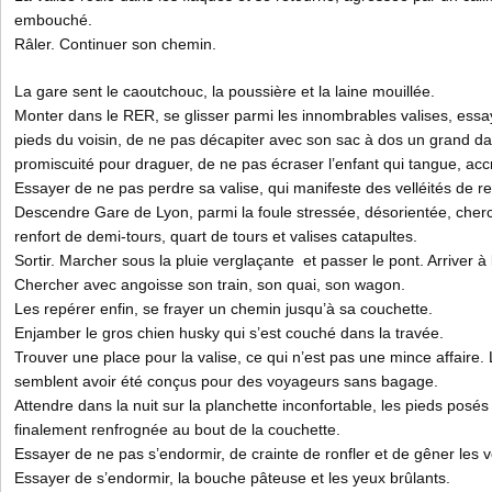
embouché.
Râler. Continuer son chemin.
La gare sent le caoutchouc, la poussière et la laine mouillée.
Monter dans le RER, se glisser parmi les innombrables valises, essa
pieds du voisin, de ne pas décapiter avec son sac à dos un grand dad
promiscuité pour draguer, de ne pas écraser l’enfant qui tangue, acc
Essayer de ne pas perdre sa valise, qui manifeste des velléités de re
Descendre Gare de Lyon, parmi la foule stressée, désorientée, cherc
renfort de demi-tours, quart de tours et valises catapultes.
Sortir. Marcher sous la pluie verglaçante et passer le pont. Arriver à l
Chercher avec angoisse son train, son quai, son wagon.
Les repérer enfin, se frayer un chemin jusqu’à sa couchette.
Enjamber le gros chien husky qui s’est couché dans la travée.
Trouver une place pour la valise, ce qui n’est pas une mince affaire.
semblent avoir été conçus pour des voyageurs sans bagage.
Attendre dans la nuit sur la planchette inconfortable, les pieds posés s
finalement renfrognée au bout de la couchette.
Essayer de ne pas s’endormir, de crainte de ronfler et de gêner les v
Essayer de s’endormir, la bouche pâteuse et les yeux brûlants.