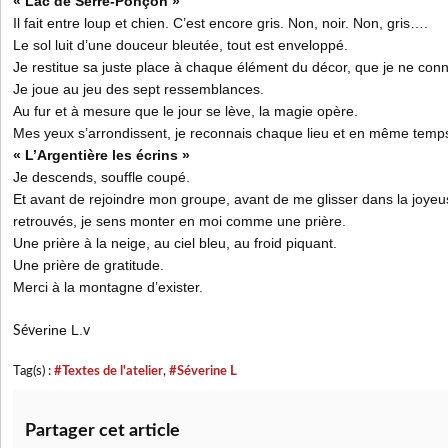
« Lac de Serre-Ponçon »
Il fait entre loup et chien. C’est encore gris. Non, noir. Non, gris….
Le sol luit d’une douceur bleutée, tout est enveloppé.
Je restitue sa juste place à chaque élément du décor, que je ne conn
Je joue au jeu des sept ressemblances.
Au fur et à mesure que le jour se lève, la magie opère.
Mes yeux s’arrondissent, je reconnais chaque lieu et en même temps
« L’Argentière les écrins »
Je descends, souffle coupé.
Et avant de rejoindre mon groupe, avant de me glisser dans la joye
retrouvés, je sens monter en moi comme une prière.
Une prière à la neige, au ciel bleu, au froid piquant.
Une prière de gratitude.
Merci à la montagne d’exister.
erine L.
Sév
v
Tag(s) :
#Textes de l'atelier
,
#Séverine L
Partager cet article