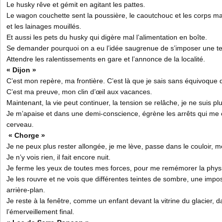
Le husky rêve et gémit en agitant les pattes.
Le wagon couchette sent la poussière, le caoutchouc et les corps ma
et les lainages mouillés.
Et aussi les pets du husky qui digère mal l’alimentation en boîte.
Se demander pourquoi on a eu l’idée saugrenue de s’imposer une tel
Attendre les ralentissements en gare et l’annonce de la localité.
« Dijon »
C’est mon repère, ma frontière. C’est là que je sais sans équivoque 
C’est ma preuve, mon clin d’œil aux vacances.
Maintenant, la vie peut continuer, la tension se relâche, je ne suis p
Je m’apaise et dans une demi-conscience, égrène les arrêts qui me
cerveau.
« Chorge »
Je ne peux plus rester allongée, je me lève, passe dans le couloir, me
Je n’y vois rien, il fait encore nuit.
Je ferme les yeux de toutes mes forces, pour me remémorer la phys
Je les rouvre et ne vois que différentes teintes de sombre, une imp
arrière-plan.
Je reste à la fenêtre, comme un enfant devant la vitrine du glacier, d
l’émerveillement final.