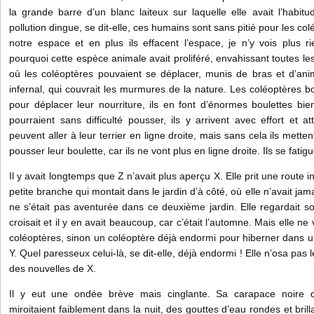
la grande barre d’un blanc laiteux sur laquelle elle avait l’habit
pollution dingue, se dit-elle, ces humains sont sans pitié pour les col
notre espace et en plus ils effacent l’espace, je n’y vois plus r
pourquoi cette espèce animale avait proliféré, envahissant toutes les
où les coléoptères pouvaient se déplacer, munis de bras et d’anim
infernal, qui couvrait les murmures de la nature. Les coléoptères bo
pour déplacer leur nourriture, ils en font d’énormes boulettes bie
pourraient sans difficulté pousser, ils y arrivent avec effort et at
peuvent aller à leur terrier en ligne droite, mais sans cela ils met
pousser leur boulette, car ils ne vont plus en ligne droite. Ils se fati
Il y avait longtemps que Z n’avait plus aperçu X. Elle prit une route 
petite branche qui montait dans le jardin d’à côté, où elle n’avait ja
ne s’était pas aventurée dans ce deuxième jardin. Elle regardait sou
croisait et il y en avait beaucoup, car c’était l’automne. Mais elle ne
coléoptères, sinon un coléoptère déjà endormi pour hiberner dans un
Y. Quel paresseux celui-là, se dit-elle, déjà endormi ! Elle n’osa pas 
des nouvelles de X.
Il y eut une ondée brève mais cinglante. Sa carapace noire dev
miroitaient faiblement dans la nuit, des gouttes d’eau rondes et bri