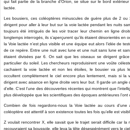
qui fait partie de la branche d’Orion, se situe sur le bord extérieu
lactée.
Les bousiers, ces coléoptères minuscules de guère plus de 2 ou 
dirigent pour aller à leur but sur la voie lactée pendant les nuits sa
toujours été intrigués de les voir tracer leur chemin en ligne droit
longtemps interrogés, ils s’aperçurent qu’ils étaient désorientés en 
la Voie lactée n’est plus visible et une équipe eut alors l’idée de teste
de ce repère. Entre une nuit avec lune et une nuit sans lune et san
étaient divisées par 6. On sait que les oiseaux se dirigent grâce
particulier du soleil. Les chercheurs reproduisirent une voûte céleste
cachaient la voie lactée et non les étoiles, le bousier va plus le
occultent complètement le ciel encore plus lentement, mais si la voi
dirigent avec aisance en ligne droite vers leur but. Il garde un angle 
d’elle. C’est l’une des découvertes récentes qui montrent que l’inte
plus développée que les scientifiques des époques antérieures l’ont 
Combien de fois regardons-nous la Voie lactée au cours d’une 
coléoptère est attentif à son existence toutes les fois qu’elle est visibl
Z voulait rencontrer X, elle savait que le trajet serait difficile car la
recouvraient sa boussole, elle leva la tête désespérément vers le ciel