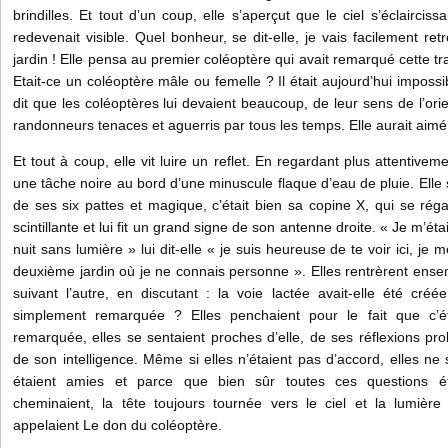
brindilles. Et tout d’un coup, elle s’aperçut que le ciel s’éclairciss
redevenait visible. Quel bonheur, se dit-elle, je vais facilement re
jardin ! Elle pensa au premier coléoptère qui avait remarqué cette tr
Etait-ce un coléoptère mâle ou femelle ? Il était aujourd’hui impossib
dit que les coléoptères lui devaient beaucoup, de leur sens de l’orie
randonneurs tenaces et aguerris par tous les temps. Elle aurait aimé 
Et tout à coup, elle vit luire un reflet. En regardant plus attentiveme
une tâche noire au bord d’une minuscule flaque d’eau de pluie. Elle s
de ses six pattes et magique, c’était bien sa copine X, qui se réga
scintillante et lui fit un grand signe de son antenne droite. « Je m’é
nuit sans lumière » lui dit-elle « je suis heureuse de te voir ici, je
deuxième jardin où je ne connais personne ». Elles rentrèrent ensem
suivant l’autre, en discutant : la voie lactée avait-elle été cré
simplement remarquée ? Elles penchaient pour le fait que c’éta
remarquée, elles se sentaient proches d’elle, de ses réflexions pr
de son intelligence. Même si elles n’étaient pas d’accord, elles ne 
étaient amies et parce que bien sûr toutes ces questions ét
cheminaient, la tête toujours tournée vers le ciel et la lumière 
appelaient Le don du coléoptère.