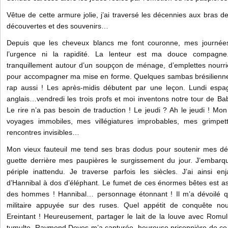
Vêtue de cette armure jolie, j’ai traversé les décennies aux bras de
découvertes et des souvenirs…
Depuis que les cheveux blancs me font couronne, mes journées
l’urgence ni la rapidité. La lenteur est ma douce compagne
tranquillement autour d’un soupçon de ménage, d’emplettes nourr
pour accompagner ma mise en forme. Quelques sambas brésiliennes 
rap aussi ! Les après-midis débutent par une leçon. Lundi espag
anglais…vendredi les trois profs et moi inventons notre tour de Ba
Le rire n’a pas besoin de traduction ! Le jeudi ? Ah le jeudi ! Mo
voyages immobiles, mes villégiatures improbables, mes grimpe
rencontres invisibles…
Mon vieux fauteuil me tend ses bras dodus pour soutenir mes dép
guette derrière mes paupières le surgissement du jour. J’embarq
périple inattendu. Je traverse parfois les siècles. J’ai ainsi 
d’Hannibal à dos d’éléphant. Le fumet de ces énormes bêtes est as
des hommes ! Hannibal… personnage étonnant ! Il m’a dévoilé qu
militaire appuyée sur des ruses. Quel appétit de conquête no
Ereintant ! Heureusement, partager le lait de la louve avec Rom
tumulte. Raymond Devos m’a capturée, heureuse prisonnière de ce