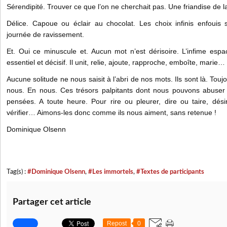
Sérendipité. Trouver ce que l’on ne cherchait pas. Une friandise de la
Délice. Capoue ou éclair au chocolat. Les choix infinis enfouis
journée de ravissement.
Et. Oui ce minuscule et. Aucun mot n’est dérisoire. L’infime espa
essentiel et décisif. Il unit, relie, ajoute, rapproche, emboîte, marie…
Aucune solitude ne nous saisit à l’abri de nos mots. Ils sont là. Tou
nous. En nous. Ces trésors palpitants dont nous pouvons abuser 
pensées. A toute heure. Pour rire ou pleurer, dire ou taire, dési
vérifier… Aimons-les donc comme ils nous aiment, sans retenue !
Dominique Ol
senn
Tag(s) :
#Dominique Olsenn
,
#Les immortels
,
#Textes de participants
Partager cet article
Repost
0