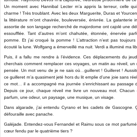
Un moment avec Hannibal Lecter m’a appris la terreur, celle qui
charme ! Très troublant. Avec les deux Marguerite, Duras et Yource
la littérature m’ont chavirée, bouleversée, énivrée. La galanterie
assortie de son langage recherché de majordome ont cajolé une dél
essoufflée. Tant d’autres m’ont chahutée, étonnée, énervée parf
pomme. Et j’ai croqué la pomme ! L’attraction n’est pas toujours 
écouté la lune. Wolfgang a émerveillé ma nuit. Verdi a illuminé ma lib
Puis, il a fallu me rendre à l’évidence. Ces déplacements du jeud
cherchais comment remplacer ces voyages, un matin au réveil, un
pensée. Un mot venu de je ne sais où…guilleret ! Guilleret ! Aussitô
ce guilleret m’a quasiment jeté hors du lit emplie d’une joie sans rée
ce mot… il a accompagné ma journée s’enrichissant au passage de
Depuis ce jour, chaque réveil me livre un nouveau mot. Chacun c
parfum, une odeur, un paysage, une musique, un visage.
Dans algarade, j’ai entendu Cyrano et les cadets de Gascogne. Ç
défouraille avec panache.
Galéjade. Entendez-vous Fernandel et Raimu sous ce mot parfumé 
cœur fendu par le quatrième tiers ?