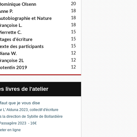
20
ominique Olsenn
18
nne P.
18
utobiographie et Nature
18
rançoise L.
15
ierrette C.
15
tages d'écriture
15
exte des participants
12
iana W.
12
rançoise 2L
12
otentin 2019
Les livres de l'atelier
l faut que je vous dise
r L' Alduna 2023, collectif d'écriture
s la direction de Sybille de Bollardière
Passagère 2023 - 16€
eter en ligne