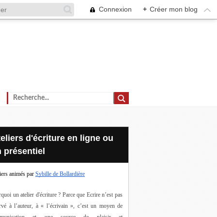
Connexion
+
Créer mon blog
 présentiel
iers animés par
Sybille de Bollardière
quoi un atelier d'écriture ? Parce que Ecrire n’est pas 
rvé à l’auteur, à « l’écrivain », c’est un moyen de 
munication et une source de plaisir et 