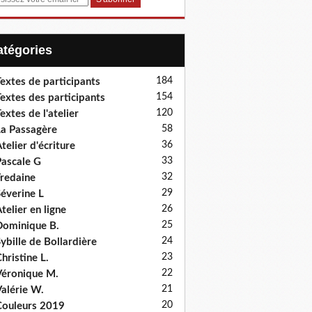
Catégories
184
extes de participants
154
extes des participants
120
extes de l'atelier
58
a Passagère
36
telier d'écriture
33
ascale G
32
redaine
29
éverine L
26
telier en ligne
25
ominique B.
24
ybille de Bollardière
23
hristine L.
22
éronique M.
21
alérie W.
20
ouleurs 2019