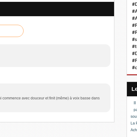
#D
#A
#A
#F
#P
#s
#t
#D
#F
#c
i commence avec douceur et finit (même) à voix basse dans
I
pa
sou
La 
Ach