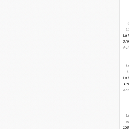
L'
La 
376
Ach
L
L
La 
319
Ach
L
p
150