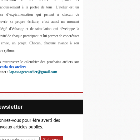
anouissement à la portée de tous. 
L’atelier est un 
ace d’expérimentation qui permet à chacun de 
ouvrir sa propre écriture, c’est aussi un moment 
ilégié d’échange et de stimulation qui développe la 
tivité de chaque participant et lui permet de concrétiser 
 envie, un projet. Chacun, chacune avance à son 
re rythme.
 retrouverez le calendrier des prochains ateliers sur 
enda des ateliers
act : 
lapassagereatelier@gmail.com
Newsletter
nnez-vous pour être averti des
veaux articles publiés.