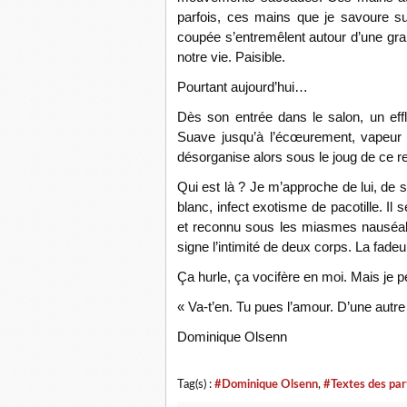
parfois, ces mains que je savoure s
coupée s’entremêlent autour d’une gra
notre vie. Paisible.
Pourtant aujourd’hui…
Dès son entrée dans le salon, un effl
Suave jusqu’à l’écœurement, vapeur r
désorganise alors sous le joug de ce r
Qui est là ? Je m’approche de lui, de 
blanc, infect exotisme de pacotille. Il s
et reconnu sous les miasmes nauséabo
signe l’intimité de deux corps. La fade
Ça hurle, ça vocifère en moi. Mais je 
« Va-t’en. Tu pues l’amour. D’une autr
Dominique Olsenn
Tag(s) :
#Dominique Olsenn
,
#Textes des par