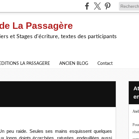
 de La Passagère
iers et Stages d'écriture, textes des participants
EDITIONS LA PASSAGERE
ANCIEN BLOG
Contact
Ateliers d'écriture en ligne ou
en
Atel
Pour
. Un peu raide. Seules ses mains esquissent quelques
rése
longs doigts écorchées, raturées, endeuillées aussi
com