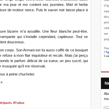
ur ma joue et me content ses journées. Miel et herbe
d’ép
isse de moteur rance. Puis le savon noir laisse place à
esp
déc
priv
créa
uve bizarre m’a assaillie. Une fleur blanche peut-être.
une
ampante qui s’installe cependant, capiteuse. Tout se
prop
elent doucereux.
Vous
son corps. Son Armani est lui aussi coiffé de ce bouquet
l
'
Ag
e refuse à mon flair inquisiteur et recule. Mais j’ai perçu
Cont
nds le parfum délicat de sa sueur, un peu sucré, qui
ur musquée qu’il me réservait.
peux à peine chuchoter.
e »
Abo
nou
ticipants
,
#l'odeur
E