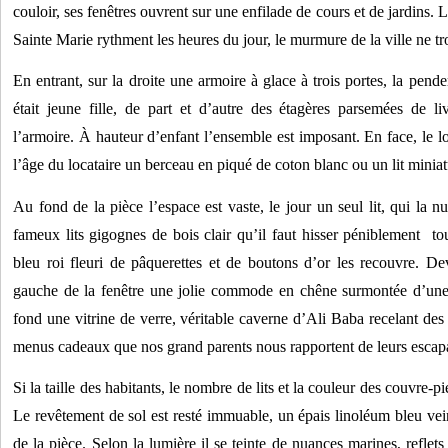
couloir, ses fenêtres ouvrent sur une enfilade de cours et de jardins. 
Sainte Marie rythment les heures du jour, le murmure de la ville ne tr
En entrant, sur la droite une armoire à glace à trois portes, la pende
était jeune fille, de part et d’autre des étagères parsemées de l
l’armoire. À hauteur d’enfant l’ensemble est imposant. En face, le lon
l’âge du locataire un berceau en piqué de coton blanc ou un lit miniat
Au fond de la pièce l’espace est vaste, le jour un seul lit, qui la nu
fameux lits gigognes de bois clair qu’il faut hisser péniblement  to
bleu roi fleuri de pâquerettes et de boutons d’or les recouvre. De
gauche de la fenêtre une jolie commode en chêne surmontée d’une 
fond une vitrine de verre, véritable caverne d’Ali Baba recelant des t
menus cadeaux que nos grand parents nous rapportent de leurs escap
Si la taille des habitants, le nombre de lits et la couleur des couvre-pi
Le revêtement de sol est resté immuable, un épais linoléum bleu veiné
de la pièce. Selon la lumière il se teinte de nuances marines, refle