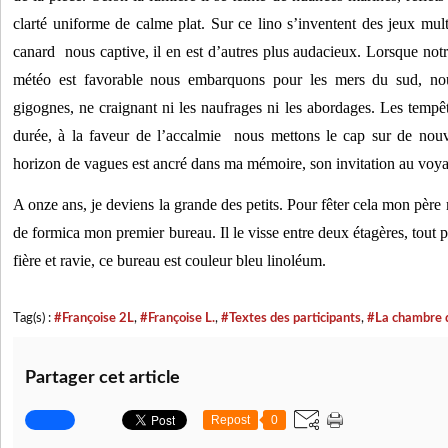
clarté uniforme de calme plat. Sur ce lino s’inventent des jeux multi
canard  nous captive, il en est d’autres plus audacieux. Lorsque notr
météo est favorable nous embarquons pour les mers du sud, nous
gigognes, ne craignant ni les naufrages ni les abordages. Les tempêt
durée, à la faveur de l’accalmie  nous mettons le cap sur de nouv
horizon de vagues est ancré dans ma mémoire, son invitation au voy
A onze ans, je deviens la grande des petits. Pour fêter cela mon père
de formica mon premier bureau. Il le visse entre deux étagères, tout pr
fière et ravie, ce bureau est couleur bleu linoléum. 
Tag(s) :
#Françoise 2L
,
#Françoise L.
,
#Textes des participants
,
#La chambre 
Partager cet article
Repost
0