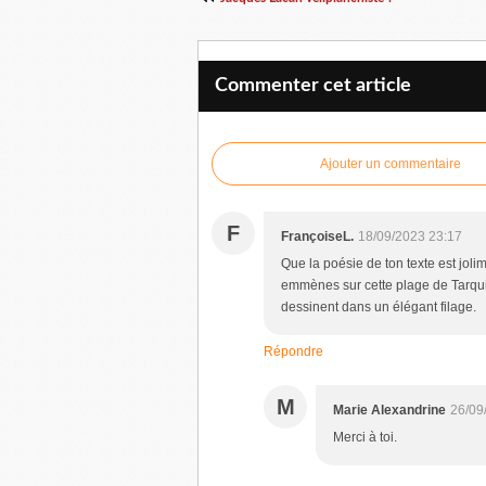
Commenter cet article
Ajouter un commentaire
F
FrançoiseL.
18/09/2023 23:17
Que la poésie de ton texte est jolim
emmènes sur cette plage de Tarqui
dessinent dans un élégant filage.
Répondre
M
Marie Alexandrine
26/09
Merci à toi.