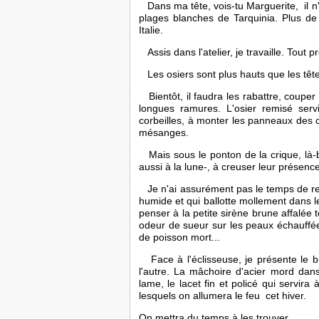
   Dans ma tête, vois-tu Marguerite,  il 
plages blanches de Tarquinia. Plus de
Italie.
 Assis dans l'atelier, je travaille. Tout 
   Les osiers sont plus hauts que les tê
   Bientôt, il faudra les rabattre, coup
longues ramures. L'osier remisé servi
corbeilles, à monter les panneaux des c
mésanges.
   Mais sous le ponton de la crique, là-b
aussi à la lune-, à creuser leur présen
   Je n'ai assurément pas le temps de r
humide et qui ballotte mollement dans l
penser à la petite sirène brune affalée to
odeur de sueur sur les peaux échauffée
de poisson mort...
 Face à l'éclisseuse, je présente le 
l'autre. La mâchoire d'acier mord dans l
lame, le lacet fin et policé qui servira à
lesquels on allumera le feu  cet hiver. 
On mettra du temps à les trouver.