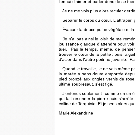
l'ennui d'aimer et parler donc de se tuer
   Je ne me vois plus alors reculer derri
 Séparer le corps du cœur. L'attraper, 
   Évacuer la douce pulpe végétale et la 
   Je n'ai pas ainsi le loisir
de me remémo
jouissance glauque d'attendre pour voir s'
tuer.  Pas le temps, même, de penser à
trouver le cœur de la petite ; puis, aigu
d'acier dans l'autre poitrine juvénile.  P
  Quand je travaille
,
 je ne vois même pas
la marée a sans doute emportée depui
pied bronzé aux ongles vernis de rose 
ultime soubresaut, s'est figé. 
   J'entends seulement -comme en un éch
qui fait résonner la pierre puis s'arrête
colline de Tarquinia. Et je sens alors 
Marie Alexandrine