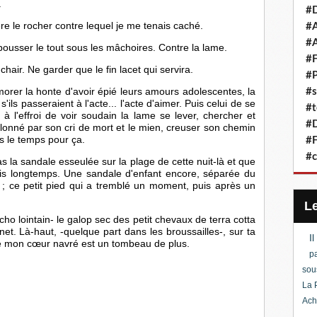
.
#D
ère le rocher contre lequel je me tenais caché.
#A
#A
pousser le tout sous les mâchoires. Contre la lame. 
#F
chair. Ne garder que le fin lacet qui servira.
#P
rer la honte d'avoir épié leurs amours adolescentes, la 
#s
ils passeraient à l'acte... l'acte d'aimer. Puis celui de se 
#t
 l'effroi de voir soudain la lame se lever, chercher et 
#D
illonné par son cri de mort et le mien, creuser son chemin 
as le temps pour ça.
#F
#c
 la sandale esseulée sur la plage de cette nuit-là et que 
s longtemps. Une sandale d'enfant encore, séparée du 
; ce petit pied qui a tremblé un moment, puis après un 
o lointain- le galop sec des petit chevaux de terra cotta 
 net. Là-haut, -quelque part dans les broussailles-, sur ta 
I
que mon cœur navré est un tombeau de plus.
pa
sou
La 
Ach