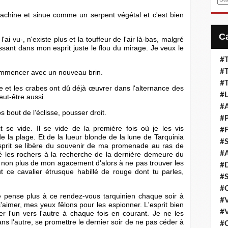
m
a machine et sinue comme un serpent végétal et c'est bien 
a
i
l'ai vu-, n'existe plus et la touffeur de l'air là-bas, malgré 
l
ssant dans mon esprit juste le flou du mirage. Je veux le 
#T
#T
commencer avec un nouveau brin. 
#T
 et les crabes ont dû déjà œuvrer dans l'alternance des 
#L
ut-être aussi.
#A
s bout de l’éclisse, pousser droit. 
#P
t se vide. Il se vide de la première fois où je les vis 
#F
la plage. Et de la lueur blonde de la lune de Tarquinia 
#S
prit se libère du souvenir de ma promenade au ras de 
#A
adé les rochers à la recherche de la dernière demeure du 
 non plus de mon agacement d'alors à ne pas trouver les 
#D
t ce cavalier étrusque habillé de rouge dont tu parles, 
#S
#C
ne pense plus à ce rendez-vous tarquinien chaque soir à 
#V
s'aimer, mes yeux fêlons pour les espionner. L'esprit bien 
#V
er l'un vers l'autre à chaque fois en courant. Je ne les 
ns l'autre, se promettre le dernier soir de ne pas céder à 
#C