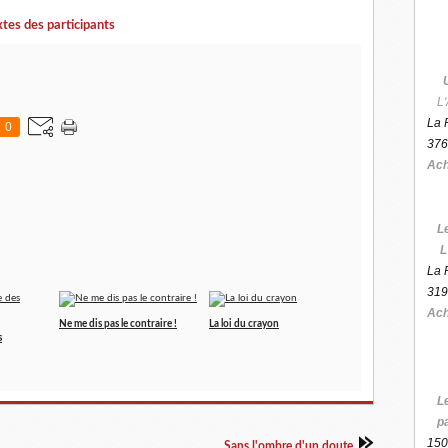
tes des participants
L'
La 
0
376
Ach
L
L
La 
319
Ach
Ne me dis pas le contraire !
La loi du crayon
s
L
p
150
Sans l'ombre d'un doute