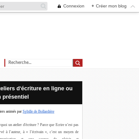
Connexion
+
Créer mon blog
 présentiel
iers animés par
Sybille de Bollardière
quoi un atelier d'écriture ? Parce que Ecrire n’est pas 
rvé à l’auteur, à « l’écrivain », c’est un moyen de 
munication et une source de plaisir et 