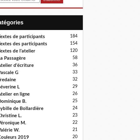
Catégories
184
extes de participants
154
extes des participants
120
extes de l'atelier
58
a Passagère
36
telier d'écriture
33
ascale G
32
redaine
29
éverine L
26
telier en ligne
25
ominique B.
24
ybille de Bollardière
23
hristine L.
22
éronique M.
21
alérie W.
20
ouleurs 2019