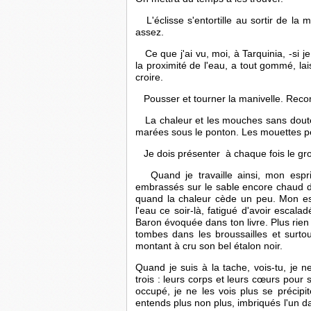
 L'éclisse s'entortille au sortir de l
assez. 
   Ce que j'ai vu, moi, à Tarquinia, -si je 
la proximité de l'eau, a tout gommé, lai
croire.
 Pousser et tourner la manivelle. Re
   La chaleur et les mouches sans doute
marées sous le ponton. Les mouettes pe
 Je dois présenter  à chaque fois le gro
   Quand je travaille ainsi, mon espri
embrassés sur le sable encore chaud de 
quand la chaleur cède un peu. Mon es
l'eau ce soir-là, fatigué d'avoir escal
Baron évoquée dans ton livre. Plus rien
tombes dans les broussailles et surtou
montant à cru son bel étalon noir.  
Quand je suis à la tache, vois-tu, je 
trois : leurs corps et leurs cœurs pour 
occupé, je ne les vois plus se précipit
entends plus non plus, imbriqués l'un da