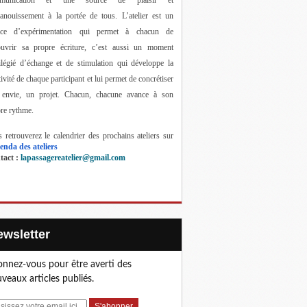
anouissement à la portée de tous. 
L’atelier est un 
ace d’expérimentation qui permet à chacun de 
ouvrir sa propre écriture, c’est aussi un moment 
ilégié d’échange et de stimulation qui développe la 
tivité de chaque participant et lui permet de concrétiser 
 envie, un projet. Chacun, chacune avance à son 
re rythme.
 retrouverez le calendrier des prochains ateliers sur 
enda des ateliers
act : 
lapassagereatelier@gmail.com
Newsletter
nnez-vous pour être averti des
veaux articles publiés.