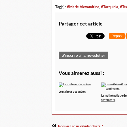
Tag(s) :
#Marie Alexandrine
,
#Tarquinia
,
#Tex
Partager cet article
Repost
S'inscrire à la newsletter
Vous aimerez aussi :
Le malheur des autres
La mathématique de
sentiments.
Jacques Lacan véliplanchiste ?