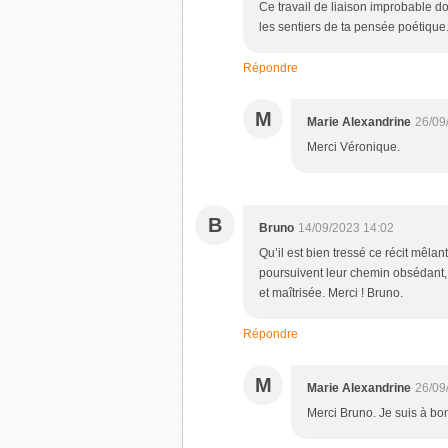
Ce travail de liaison improbable don
les sentiers de ta pensée poétique. 
Répondre
M
Marie Alexandrine
26/09
Merci Véronique.
B
Bruno
14/09/2023 14:02
Qu’il est bien tressé ce récit mêlant
poursuivent leur chemin obsédant, 
et maîtrisée. Merci ! Bruno.
Répondre
M
Marie Alexandrine
26/09
Merci Bruno. Je suis à bo