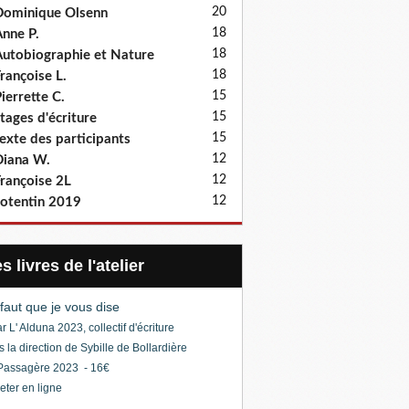
20
ominique Olsenn
18
nne P.
18
utobiographie et Nature
18
rançoise L.
15
ierrette C.
15
tages d'écriture
15
exte des participants
12
iana W.
12
rançoise 2L
12
otentin 2019
Les livres de l'atelier
l faut que je vous dise
r L' Alduna 2023, collectif d'écriture
s la direction de Sybille de Bollardière
Passagère 2023 - 16€
eter en ligne