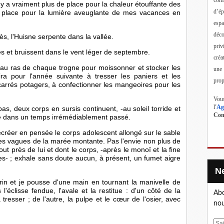
n'y a vraiment plus de place pour la chaleur étouffante des 
d’ép
 place pour la lumière aveuglante de mes vacances en 
esp
déc
près, l'Huisne serpente dans la vallée. 
priv
tes et bruissent dans le vent léger de septembre. 
créa
er au ras de chaque trogne pour moissonner et stocker les 
une
ra pour l'année suivante à tresser les paniers et les 
prop
arrés potagers, à confectionner les mangeoires pour les 
Vous
l
'
Ag
as, deux corps en sursis continuent, -au soleil torride et 
Cont
ce dans un temps irrémédiablement passé.  
ecréer en pensée le corps adolescent allongé sur le sable 
es vagues de la marée montante. Pas l'envie non plus de 
ut près de lui et dont le corps, -après le monoï et la fine 
s- ; exhale sans doute aucun, à présent, un fumet aigre 
brin et je pousse d'une main en tournant la manivelle de 
'éclisse fendue, l'avale et la restitue : d'un côté de la 
Abo
 tresser ; de l'autre, la pulpe et le cœur de l'osier, avec 
nou
E