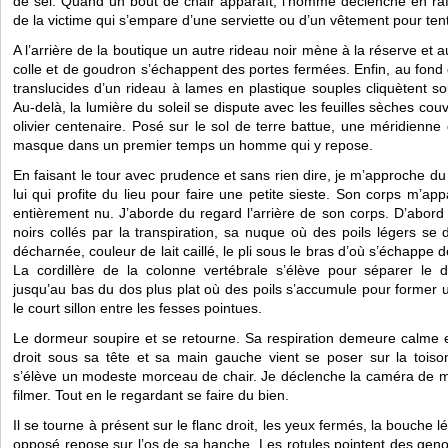
de sel. Quand un bout de chair apparaît, l’homme déclenche en rafa
de la victime qui s’empare d’une serviette ou d’un vêtement pour tente
A l’arrière de la boutique un autre rideau noir mène à la réserve et a
colle et de goudron s’échappent des portes fermées. Enfin, au fond du
translucides d’un rideau à lames en plastique souples cliquètent sous
Au-delà, la lumière du soleil se dispute avec les feuilles sèches couv
olivier centenaire. Posé sur le sol de terre battue, une méridienne g
masque dans un premier temps un homme qui y repose. 
En faisant le tour avec prudence et sans rien dire, je m’approche du
lui qui profite du lieu pour faire une petite sieste. Son corps m’appa
entièrement nu. J’aborde du regard l’arrière de son corps. D’abord
noirs collés par la transpiration, sa nuque où des poils légers se d
décharnée, couleur de lait caillé, le pli sous le bras d’où s’échappe d
La cordillère de la colonne vertébrale s’élève pour séparer le 
jusqu’au bas du dos plus plat où des poils s’accumule pour former u
le court sillon entre les fesses pointues. 
Le dormeur soupire et se retourne. Sa respiration demeure calme et t
droit sous sa tête et sa main gauche vient se poser sur la toiso
s’élève un modeste morceau de chair. Je déclenche la caméra de 
filmer. Tout en le regardant se faire du bien.
Il se tourne à présent sur le flanc droit, les yeux fermés, la bouche 
opposé repose sur l’os de sa hanche. Les rotules pointent des geno