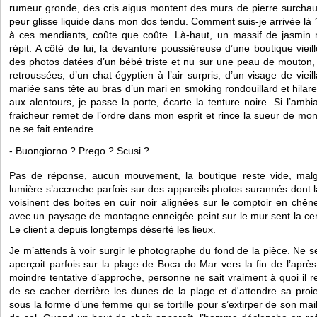
rumeur gronde, des cris aigus montent des murs de pierre surchauf
peur glisse liquide dans mon dos tendu. Comment suis-je arrivée là
à ces mendiants, coûte que coûte. Là-haut, un massif de jasmin 
répit. A côté de lui, la devanture poussiéreuse d’une boutique vieil
des photos datées d’un bébé triste et nu sur une peau de mouton,
retroussées, d’un chat égyptien à l’air surpris, d’un visage de viei
mariée sans tête au bras d’un mari en smoking rondouillard et hilare
aux alentours, je passe la porte, écarte la tenture noire. Si l’amb
fraicheur remet de l’ordre dans mon esprit et rince la sueur de mon 
ne se fait entendre.
- Buongiorno ? Prego ? Scusi ?
Pas de réponse, aucun mouvement, la boutique reste vide, mal
lumière s’accroche parfois sur des appareils photos surannés dont la 
voisinent des boites en cuir noir alignées sur le comptoir en chêne
avec un paysage de montagne enneigée peint sur le mur sent la cendr
Le client a depuis longtemps déserté les lieux.
Je m’attends à voir surgir le photographe du fond de la pièce. Ne se
aperçoit parfois sur la plage de Boca do Mar vers la fin de l’après-m
moindre tentative d’approche, personne ne sait vraiment à quoi il res
de se cacher derrière les dunes de la plage et d'attendre sa proie
sous la forme d’une femme qui se tortille pour s’extirper de son maill