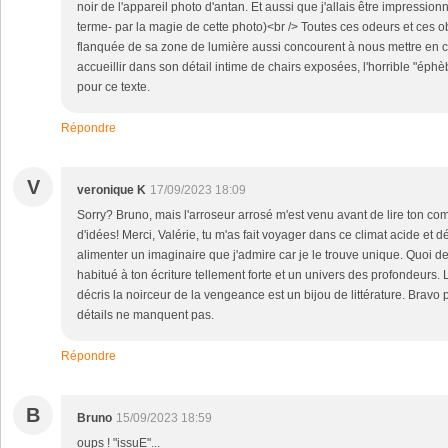
noir de l'appareil photo d'antan. Et aussi que j'allais être impressio
terme- par la magie de cette photo)<br /> Toutes ces odeurs et ces obj
flanquée de sa zone de lumière aussi concourent à nous mettre en co
accueillir dans son détail intime de chairs exposées, l'horrible "éphè
pour ce texte.
Répondre
V
veronique K
17/09/2023 18:09
Sorry? Bruno, mais l'arroseur arrosé m'est venu avant de lire ton c
d'idées! Merci, Valérie, tu m'as fait voyager dans ce climat acide et dé
alimenter un imaginaire que j'admire car je le trouve unique. Quoi 
habitué à ton écriture tellement forte et un univers des profondeurs.
décris la noirceur de la vengeance est un bijou de littérature. Bravo 
détails ne manquent pas.
Répondre
B
Bruno
15/09/2023 18:59
oups ! "issuE"...