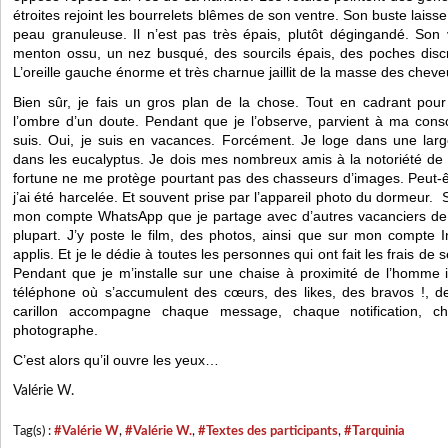
étroites rejoint les bourrelets blêmes de son ventre. Son buste laisse
peau granuleuse. Il n’est pas très épais, plutôt dégingandé. Son
menton ossu, un nez busqué, des sourcils épais, des poches discr
L’oreille gauche énorme et très charnue jaillit de la masse des chev
Bien sûr, je fais un gros plan de la chose. Tout en cadrant pour
l’ombre d’un doute. Pendant que je l’observe, parvient à ma consc
suis. Oui, je suis en vacances. Forcément. Je loge dans une large
dans les eucalyptus. Je dois mes nombreux amis à la notoriété d
fortune ne me protège pourtant pas des chasseurs d’images. Peut-ê
j’ai été harcelée. Et souvent prise par l’appareil photo du dormeur. 
mon compte WhatsApp que je partage avec d’autres vacanciers de T
plupart. J’y poste le film, des photos, ainsi que sur mon compte 
applis. Et je le dédie à toutes les personnes qui ont fait les frais de
Pendant que je m’installe sur une chaise à proximité de l’homme i
téléphone où s’accumulent des cœurs, des likes, des bravos !, des
carillon accompagne chaque message, chaque notification, cha
photographe.
C’est alors qu’il ouvre les yeux…
Valérie W.
Tag(s) :
#Valérie W
,
#Valérie W.
,
#Textes des participants
,
#Tarquinia