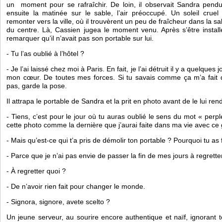
un  moment pour se rafraîchir. De loin, il observait Sandra pendu
ensuite la matinée sur le sable, l’air préoccupé. Un soleil cruel
remonter vers la ville, où il trouvèrent un peu de fraîcheur dans la sal
du centre. Là, Cassien jugea le moment venu. Après s’être installé
remarquer qu’il n’avait pas son portable sur lui. 
- Tu l’as oublié à l’hôtel ?
- Je l’ai laissé chez moi à Paris. En fait, je l’ai détruit il y a quelques
mon cœur. De toutes mes forces. Si tu savais comme ça m’a fait 
pas, garde la pose.
Il attrapa le portable de Sandra et la prit en photo avant de le lui rend
- Tiens, c’est pour le jour où tu auras oublié le sens du mot « perple
cette photo comme la dernière que j’aurai faite dans ma vie avec ce 
- Mais qu’est-ce qui t’a pris de démolir ton portable ? Pourquoi tu as f
- Parce que je n’ai pas envie de passer la fin de mes jours à regretter
- À regretter quoi ?
- De n’avoir rien fait pour changer le monde.
- Signora, signore, avete scelto ? 
Un jeune serveur, au sourire encore authentique et naïf, ignorant to