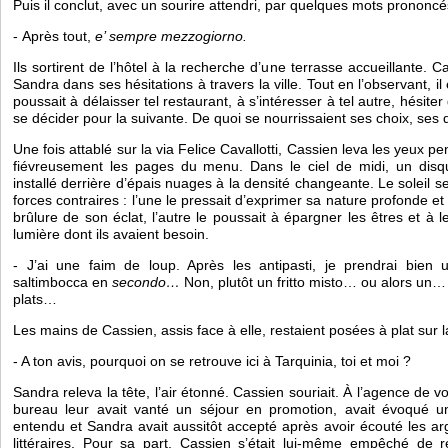
Puis il conclut, avec un sourire attendri, par quelques mots prononcés 
- Après tout, 
e’ sempre mezzogiorno.
Ils sortirent de l’hôtel à la recherche d’une terrasse accueillante. C
Sandra dans ses hésitations à travers la ville. Tout en l’observant, il 
poussait à délaisser tel restaurant, à s’intéresser à tel autre, hésiter
se décider pour la suivante. De quoi se nourrissaient ses choix, ses d
Une fois attablé sur la via Felice Cavallotti, Cassien leva les yeux p
fiévreusement les pages du menu. Dans le ciel de midi, un disque 
installé derrière d’épais nuages à la densité changeante. Le soleil s
forces contraires : l’une le pressait d’exprimer sa nature profonde et
brûlure de son éclat, l’autre le poussait à épargner les êtres et à le
lumière dont ils avaient besoin. 
- J’ai une faim de loup. Après les antipasti, je prendrai bien 
saltimbocca en
 secondo… 
Non, plutôt un fritto misto… ou alors un… J
plats…
Les mains de Cassien, assis face à elle, restaient posées à plat sur la
- A ton avis, pourquoi on se retrouve ici à Tarquinia, toi et moi ? 
Sandra releva la tête, l’air étonné. Cassien souriait. À l’agence de vo
bureau leur avait vanté un séjour en promotion, avait évoqué u
entendu et Sandra avait aussitôt accepté après avoir écouté les ar
littéraires. Pour sa part, Cassien s’était lui-même empêché de ré