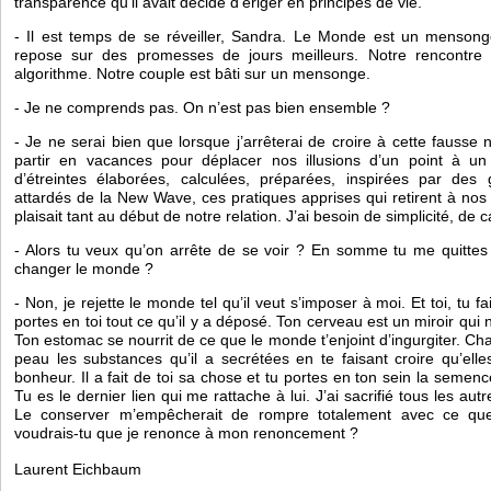
transparence qu’il avait décidé d’ériger en principes de vie. 
- Il est temps de se réveiller, Sandra. Le Monde est un mensonge
repose sur des promesses de jours meilleurs. Notre rencontre 
algorithme. Notre couple est bâti sur un mensonge. 
- Je ne comprends pas. On n’est pas bien ensemble ?
- Je ne serai bien que lorsque j’arrêterai de croire à cette fausse 
partir en vacances pour déplacer nos illusions d’un point à un 
d’étreintes élaborées, calculées, préparées, inspirées par des 
attardés de la New Wave, ces pratiques apprises qui retirent à nos 
plaisait tant au début de notre relation. J’ai besoin de simplicité, de 
- Alors tu veux qu’on arrête de se voir ? En somme tu me quittes
changer le monde ? 
- Non, je rejette le monde tel qu’il veut s’imposer à moi. Et toi, tu f
portes en toi tout ce qu’il y a déposé. Ton cerveau est un miroir qui ne 
Ton estomac se nourrit de ce que le monde t’enjoint d’ingurgiter. Ch
peau les substances qu’il a secrétées en te faisant croire qu’elle
bonheur. Il a fait de toi sa chose et tu portes en ton sein la semenc
Tu es le dernier lien qui me rattache à lui. J’ai sacrifié tous les autr
Le conserver m’empêcherait de rompre totalement avec ce que j
voudrais-tu que je renonce à mon renoncement ?
Laurent Eichbaum