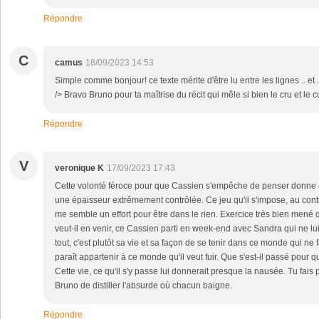
Répondre
C
camus
18/09/2023 14:53
Simple comme bonjour! ce texte mérite d'être lu entre les lignes .. et .pa
/> Bravo Bruno pour ta maîtrise du récit qui mêle si bien le cru et le cuit
Répondre
V
veronique K
17/09/2023 17:43
Cette volonté féroce pour que Cassien s'empêche de penser donne
une épaisseur extrêmement contrôlée. Ce jeu qu'il s'impose, au contr
me semble un effort pour être dans le rien. Exercice très bien mené 
veut-il en venir, ce Cassien parti en week-end avec Sandra qui ne lu
tout, c'est plutôt sa vie et sa façon de se tenir dans ce monde qui ne fa
paraît appartenir à ce monde qu'il veut fuir. Que s'est-il passé pour qu
Cette vie, ce qu'il s'y passe lui donnerait presque la nausée. Tu fais 
Bruno de distiller l'absurde où chacun baigne.
Répondre