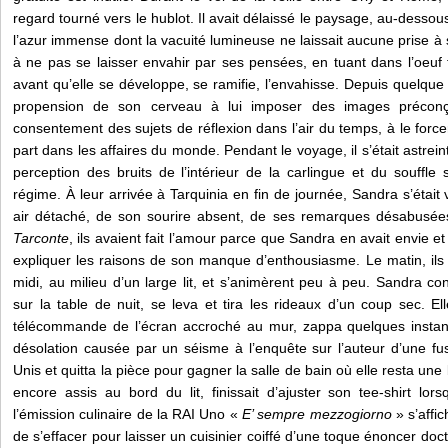
regard tourné vers le hublot. Il avait délaissé le paysage, au-dessous
l’azur immense dont la vacuité lumineuse ne laissait aucune prise à sa r
à ne pas se laisser envahir par ses pensées, en tuant dans l’oeuf t
avant qu’elle se développe, se ramifie, l’envahisse. Depuis quelque te
propension de son cerveau à lui imposer des images préconç
consentement des sujets de réflexion dans l’air du temps, à le forc
part dans les affaires du monde. Pendant le voyage, il s’était astreint
perception des bruits de l’intérieur de la carlingue et du souffle 
régime. À leur arrivée à Tarquinia en fin de journée, Sandra s’était
Tarconte
, ils avaient fait l’amour parce que Sandra en avait envie et p
expliquer les raisons de son manque d’enthousiasme. Le matin, ils s
midi, au milieu d’un large lit, et s’animèrent peu à peu. Sandra c
sur la table de nuit, se leva et tira les rideaux d’un coup sec. El
télécommande de l’écran accroché au mur, zappa quelques instant
désolation causée par un séisme à l’enquête sur l’auteur d’une fus
Unis et quitta la pièce pour gagner la salle de bain où elle resta un
encore assis au bord du lit, finissait d’ajuster son tee-shirt lorsq
l’émission culinaire de la RAI Uno « 
E’ sempre mezzogiorno
 » s’aff
de s’effacer pour laisser un cuisinier coiffé d’une toque énoncer doc