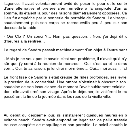
l’agence. Il avait volontairement évité de peser le pour et le cont
d’une alternative et préféré s’en remettre à la simplicité d’un 
somme, ils étaient là pour des raisons diamétralement opposées. Cass
il en fut empêché par la sonnerie du portable de Sandra. Le visage 
soudainement puis son corps se recroquevilla peu à peu sur son 
dessus de la table. 
- Oui Clo ? Un souci ?… Non, pas question… Non, j’ai déjà dit q
d’heures à la rentrée… 
Le regard de Sandra passait machinalement d’un objet à l’autre sans 
- Mais je ne veux pas le savoir, c’est son problème, il n’avait qu’à s’
sûr que j’y serai à la réunion de mercredi... Oui, c’est ça et tu diras 
voir… Oui, tu as raison, je lui dirai moi-même… Oui... moi aussi... T
Le front lisse de Sandra s’était creusé de rides profondes, ses lèvr
la pression de la contrariété. Une ombre s’obstinait à obscurcir son r
soudaine de son insouciance du moment l’avait subitement enlaidie 
dont elle avait orné son visage. Après le déjeuner, ils visitèrent le mu
passèrent la fin de la journée dans les rues de la vieille ville. 
Au début du deuxième jour, ils s’installèrent quelques heures en 
Voltone beach. Sandra avait emporté un léger sac de paille tressée,
trousse complète de maquillage et son portable. Le soleil chauffa l