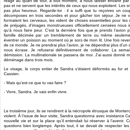
réagir au quart de tour, à tout moment, à nous laisser envahir par
pas et ne servent que les intérêts de ceux qui nous exploitent. Les 
pas plus heureux. Regarde-toi : il a suffi que tu reçoives un coup
décomposes en trois secondes et pour gâcher ton séjour. Je ne v
formatent les cerveaux, les vident de choses essentielles pour les re
de préjugés, d’images monstrueuses officiellement censées nous in
qu’à nous faire peur. C’est la dernière fois que je prends l’avion p
famille décimée par un tremblement de terre ou même seulement
éventrer un poisson au moment où je sors de mon lit. Une fois revenu
de ce monde. Je ne prendrai plus l’avion, je ne dépendrai plus d’un 
nous écrase. Je refuserai définitivement de collaborer. La semai
démission. La multinationale se passera de moi. J’ai aussi donné 
déménage dans trois mois.
Le visage, le corps entier de Sandra s’étaient déformés au fur e
Cassien.
- Mais qu’est-ce que tu vas faire ?
- Vivre, Sandra. Je vais enfin vivre.  
Le troisième jour, ils se rendirent à la nécropole étrusque de Monteroz
violent. À l’issue de leur visite, Sandra questionna avec insistance C
nouvelle vie et sur la place qu’il entendait lui réserver à l’avenir. 
questions bien longtemps. Après tout, il se devait de respecter les 