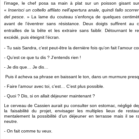
l’image, le chef posa sa main à plat sur un poisson gisant su
«
 Inserisci un coltello affilato nell'apertura anale, quindi fallo scorre
del pesce
. » La lame du couteau s’enfonça de quelques centimètr
avant de l’éventrer sans résistance. Deux doigts suffirent au cu
entrailles de la bête et les extraire sans faiblir. Détournant le re
excédé, puis éteignit l’écran. 
- Tu sais Sandra, c’est peut-être la dernière fois qu’on fait l’amour 
- Qu’est ce que tu dis ? J’entends rien ! 
- Je dis que… Je dis… 
 Puis il acheva sa phrase en baissant le ton, dans un murmure presq
- Faire l’amour avec toi, c’est… C’est plus possible.
- Quoi ? Dis, si on allait déjeuner maintenant ? 
Le cerveau de Cassien aurait pu consulter son estomac, négligé depui
la faisabilité du projet, envisager les multiples lieux de restau
mentalement la possibilité d’un déjeuner en terrasse mais il se ra
neutre.
- On fait comme tu veux. 